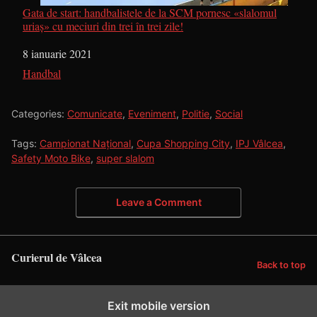
Gata de start: handbalistele de la SCM pornesc «slalomul
uriaș» cu meciuri din trei în trei zile!
Dată
8 ianuarie 2021
În legătură cu
Handbal
Categories:
Comunicate
,
Eveniment
,
Politie
,
Social
Tags:
Campionat Național
,
Cupa Shopping City
,
IPJ Vâlcea
,
Safety Moto Bike
,
super slalom
Leave a Comment
Curierul de Vâlcea
Back to top
Exit mobile version