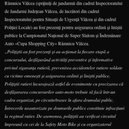
Râmnicu Vâlcea (sprijiniți de jandarmii din cadrul Inspectoratului
de Jandarmi Județean Vâlcea, de lucrători din cadrul
Inspectoratului pentru Situații de Urgență Vâlcea și din cadrul
Poliției Locale) au fost prezenți pentru asigurarea ordinii și liniștii
publice la Campionatul Național de Super Slalom și Îndemânare
Auto «Cupa Shopping City» Râmnicu Vâlcea.
„Polițiștii au fost prezenți și au acționat la fiecare etapă a
concursului, desfășurând activități preventive și informative
privind siguranța rutieră, prevenirea accidentelor rutiere soldate
cu victime omenești și asigurarea ordinii și liniștii publice.
Polițiștii rutieri încurajează astfel de evenimente cu precizarea că
desfășurarea concursurilor auto-moto trebuie să facă într-un
cadru organizat, pe circuite/trasee în afara drumului public.
Întrecerile neautorizate pe drumurile publice constituie infracțiuni
la regimul rutier. De asemenea, polițiștii au verificat circuitul
împreună cu cei de la Safety Moto Bike și cu organizatorul