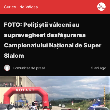
Curierul de Vâlcea
FOTO: Polițiștii vâlceni au
supravegheat desfășurarea
Campionatului Național de Super
Slalom
Comunicat de presă
5 ani ago