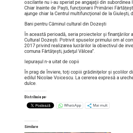
oscilante nu i-au speriat pe angajaţii din subordinea l
Chiar înainte de Paşti, funcţionarii Primăriei Fârtățeșt
ajunge chiar la Centrul multifuncţional de la Giuleşti, 
Bani pentru Căminul cultural din Dozeşti
În această perioadă, seria proiectelor şi finanţărilo
Cultural Dozeşti. Potrivit spuselor primului om al com
2017 privind realizarea lucrărilor la obiectivul de in
comuna Fârtăţeşti, judeţul Vâlcea”.
Iepuraşul n-a uitat de copii
În prag de Înviere, toţi copiii grădiniţelor şi şcolilor 
edilul Nicolae Voicescu. La cererea expresă a urechea
dulce.
Distribuie pe:
WhatsApp
Mai mult
Similare