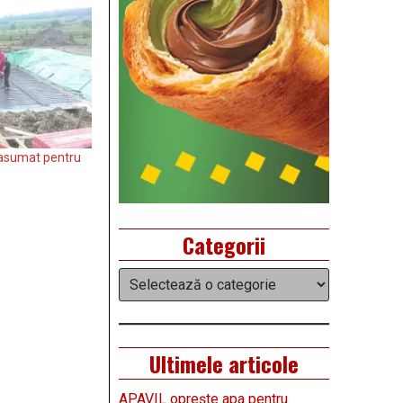
n asumat pentru
Categorii
Categorii
Ultimele articole
APAVIL oprește apa pentru