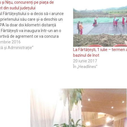
 și Nițu, concurenți pe piața de
 din sudul județului
l Fârtățeștiului s-a decis să-i arunce
rietenului său care și-a deschis un
PA la doar doi kilometri distanță
 Fârtățești va inaugura într-un an o
rtivă de agrement ce va concura
vestiția fostului senator Dan Nițu, care
embrie 2016
 picioare un centru SPA ultramodern…
ică și Administrație”
La Fârtățești, 1 iulie – terme
bazinul de înot
20 iunie 2017
În „Headlines”