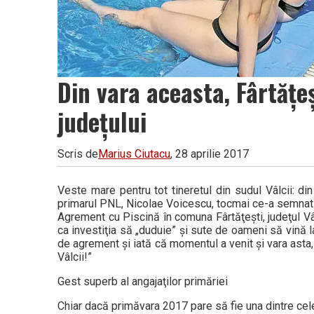
Din vara aceasta, Fârtăţeş
judeţului
Scris de
Marius Ciutacu
, 28 aprilie 2017
Veste mare pentru tot tineretul din sudul Vâlcii: di
primarul PNL, Nicolae Voicescu, tocmai ce-a semnat co
Agrement cu Piscină în comuna Fârtăţeşti, judeţul V
ca investiţia să „duduie” şi sute de oameni să vină l
de agrement şi iată că momentul a venit şi vara asta,
Vâlcii!”
Gest superb al angajaţilor primăriei
Chiar dacă primăvara 2017 pare să fie una dintre cel