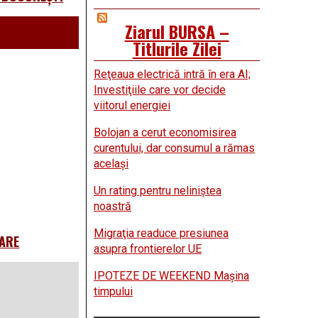
Ziarul BURSA –
Titlurile Zilei
Reţeaua electrică intră în era AI;
Investiţiile care vor decide
viitorul energiei
Bolojan a cerut economisirea
curentului, dar consumul a rămas
acelaşi
Un rating pentru neliniştea
noastră
Migraţia readuce presiunea
ZARE
asupra frontierelor UE
IPOTEZE DE WEEKEND Maşina
timpului