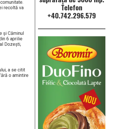
e comunitate.
Telefon
ei recoltă va
+40.742.296.579
de şi Căminul
in 6 aprilie
al Dozeşti,
ui, a se citit
fără o amintire