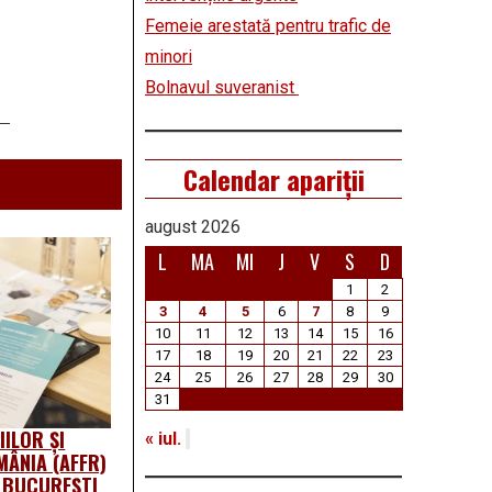
Femeie arestată pentru trafic de
minori
Bolnavul suveranist
Calendar apariții
august 2026
L
MA
MI
J
V
S
D
1
2
3
4
5
6
7
8
9
10
11
12
13
14
15
16
17
18
19
20
21
22
23
24
25
26
27
28
29
30
31
ILOR ȘI
« iul.
MÂNIA (AFFR)
A BUCUREȘTI