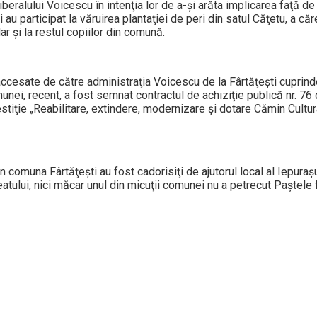
iberalului Voicescu în intenţia lor de a-şi arăta implicarea faţă d
i au participat la văruirea plantaţiei de peri din satul Căţetu, a căr
dar şi la restul copiilor din comună.
r accesate de către administraţia Voicescu de la Fârtăţeşti cuprin
unei, recent, a fost semnat contractul de achiziţie publică nr. 76 d
vestiţie „Reabilitare, extindere, modernizare şi dotare Cămin Cultur
din comuna Fârtăţeşti au fost cadorisiţi de ajutorul local al Iepuraşul
tului, nici măcar unul din micuţii comunei nu a petrecut Paştele 