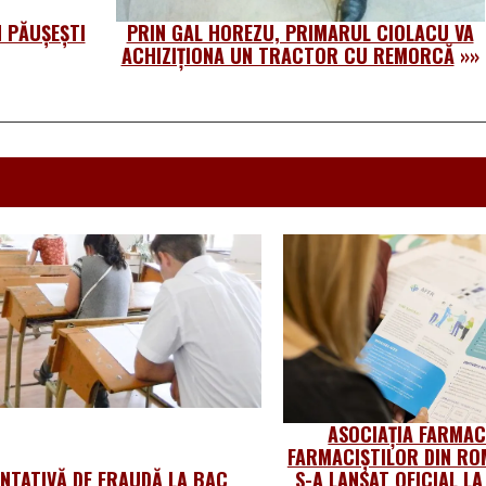
N PĂUȘEȘTI
PRIN GAL HOREZU, PRIMARUL CIOLACU VA
ACHIZIȚIONA UN TRACTOR CU REMORCĂ
»»
ASOCIAȚIA FARMACI
FARMACIȘTILOR DIN RO
ENTATIVĂ DE FRAUDĂ LA BAC
S-A LANSAT OFICIAL L