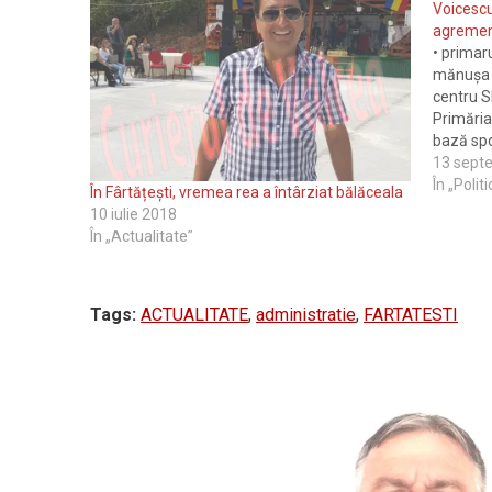
Voicescu
agrement
• primaru
mănușa p
centru S
Primăria
bază spo
serios in
13 sept
a pus pe
În „Polit
În Fârtățești, vremea rea a întârziat bălăceala
10 iulie 2018
În „Actualitate”
Tags:
ACTUALITATE
,
administratie
,
FARTATESTI