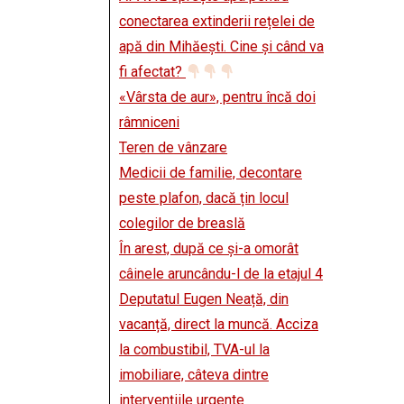
conectarea extinderii rețelei de
apă din Mihăești. Cine și când va
fi afectat?
«Vârsta de aur», pentru încă doi
râmniceni
Teren de vânzare
Medicii de familie, decontare
peste plafon, dacă țin locul
colegilor de breaslă
În arest, după ce și-a omorât
câinele aruncându-l de la etajul 4
Deputatul Eugen Neață, din
vacanță, direct la muncă. Acciza
la combustibil, TVA-ul la
imobiliare, câteva dintre
intervențiile urgente