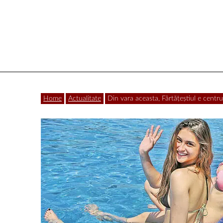
Vâlcea
Home
Actualitate
Din vara aceasta, Fârtăţeştiul e centrul