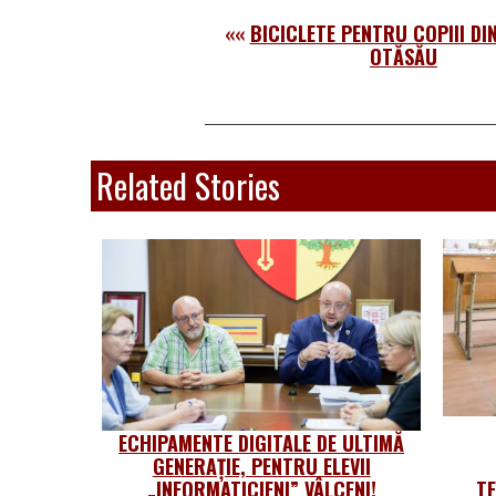
««
BICICLETE PENTRU COPIII DI
OTĂSĂU
Related Stories
ECHIPAMENTE DIGITALE DE ULTIMĂ
GENERAȚIE, PENTRU ELEVII
„INFORMATICIENI” VÂLCENI!
T