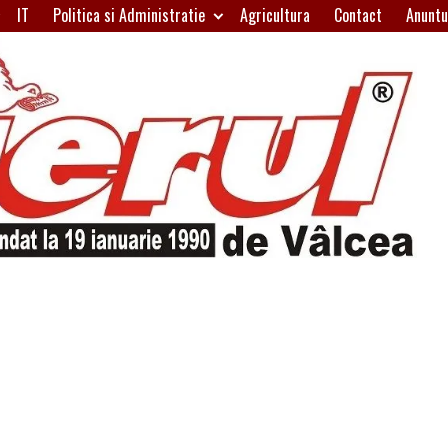
IT
Politica si Administratie
Agricultura
Contact
Anuntu
H
W
A