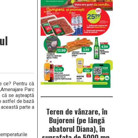
ul
De ce? Pentru că
i „Amenajare Parc
e că se aşteaptă
 o astfel de bază
u această parte a
Teren de vânzare, în
Bujoreni (pe lângă
abatorul Diana), în
empe­raturile
suprafața de 5000 mp.