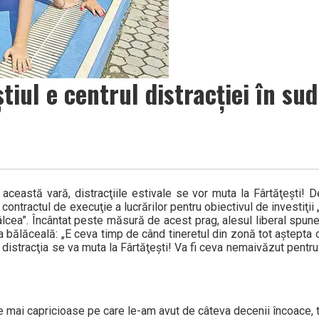
tiul e centrul distracţiei în sud
n această vară, distracţiile estivale se vor muta la Fârtăţeşti! 
ntractul de execuţie a lucrărilor pentru obiectivul de investiţi
âlcea”. Încântat peste măsură de acest prag, alesul liberal spun
a bălăceală: „E ceva timp de când tineretul din zonă tot aştepta
 distracţia se va muta la Fârtăţeşti! Va fi ceva nemaivăzut pentr
e mai capricioase pe care le-am avut de câteva decenii încoace, t