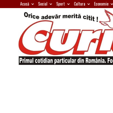
Skip
Acasă
Social
Sport
Cultura
Economie
to
content
Primul
Curierul
cotidian
particular
de
din
România