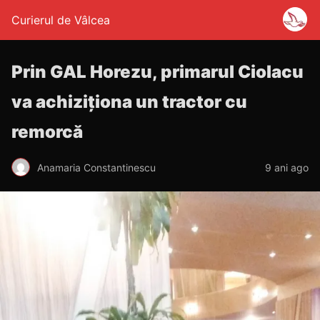
Curierul de Vâlcea
Prin GAL Horezu, primarul Ciolacu
va achiziționa un tractor cu
remorcă
Anamaria Constantinescu
9 ani ago