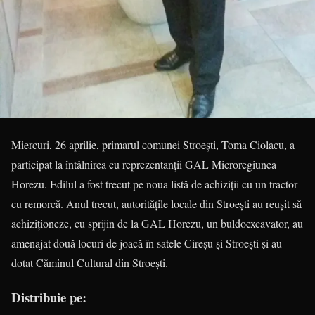
Miercuri, 26 aprilie, primarul comunei Stroești, Toma Ciolacu, a
participat la întâlnirea cu reprezentanții GAL Microregiunea
Horezu. Edilul a fost trecut pe noua listă de achiziții cu un tractor
cu remorcă. Anul trecut, autoritățile locale din Stro­ești au reușit să
achizițio­neze, cu sprijin de la GAL Horezu, un buldoexcavator, au
amenajat două locuri de joacă în satele Cireșu și Stroești și au
dotat Căminul Cultural din Stroești.
Distribuie pe: