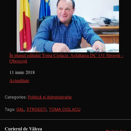
În planul edilului Toma Ciolacu: Asfaltarea DC 131 Stroești –
Obrocești
Dată
11 iunie 2018
În legătură cu
Actualitate
Categories:
Politică și Administrație
Tags:
GAL
,
STROESTI
,
TOMA CIOLACU
Curierul de Vâlcea