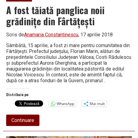
A fost tăiată panglica noii
grădinițe din Fârtățești
Scris de
Anamaria Constantinescu
, 17 aprilie 2018
Sâmbătă, 15 aprilie, a fost zi mare pentru comunitatea din
Fârtățești. Prefectul județului, Florian Marin, alături de
președintele Consiliului Județean Vâlcea, Costi Rădulescu
și subprefectul Aurora Gherghina, a participat la
inaugurarea grădiniței din localitatea păstorită de edilul
Nicolae Voicescu. În context, este de amintit faptul că,
după ce a atras fonduri de la Guvern, primarul…
Distribuie pe:
WhatsApp
Mai mult
about
Continuare
A
fost
tăiată