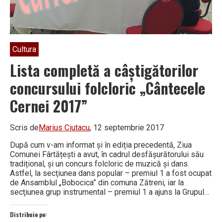
Cultura
Lista completă a câștigătorilor
concursului folcloric „Cântecele
Cernei 2017”
Scris de
Marius Ciutacu
, 12 septembrie 2017
După cum v-am informat și în ediția precedentă, Ziua
Comunei Fârtățești a avut, în cadrul desfășurătorului său
tradițional, și un concurs folcloric de muzică și dans.
Astfel, la secţiunea dans popular – premiul 1 a fost ocupat
de Ansamblul „Bobocica” din comuna Zătreni, iar la
secţiunea grup instrumental – premiul 1 a ajuns la Grupul…
Distribuie pe: