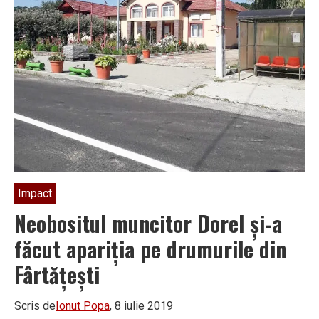
„N-
am
mai
primit
nici
un
semn
de
la
Buican
de
trei
ani
și
acum
ne
dizolvă
Impact
organizația?”
Neobositul muncitor Dorel și-a
făcut apariția pe drumurile din
Fârtățești
Scris de
Ionut Popa
, 8 iulie 2019