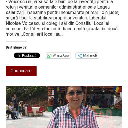
• Voicescu nu vrea să taie bani de la investiţii pentru a
rotunji veniturile oamenilor administraţiei sale Legea
salarizării înseamnă pentru nenumărate primării din judeţ
şi ţară liber la stabilirea propriilor venituri. Liberalul
Nicolae Voicescu şi colegii săi din Consiliul Local al
comunei Fârtățești fac notă discordantă şi asta din două
motive: „Consilierii locali au…
Distribuie pe:
WhatsApp
Mai mult
about
Continuare
Sentinţa
finală:
„Nu
umblu
la
veniturile
din
primărie!”