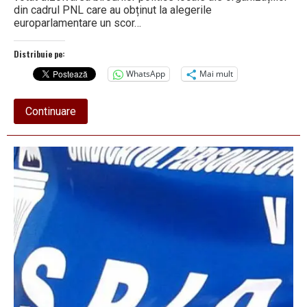
din cadrul PNL care au obținut la alegerile
europarlamentare un scor…
Distribuie pe:
WhatsApp
Mai mult
about
Continuare
Semne
bune
anul
are….
PNL
a
recâștigat
cea
mai
mare
redută
rurală