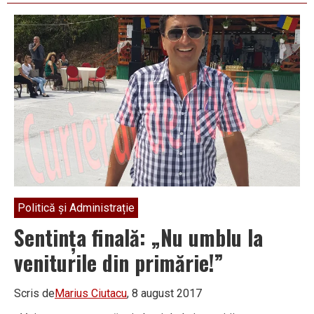
Fârtăţeşti,
Bicicleta,
vedeta
de
Sfântă
Mărie
Mică
Politică și Administrație
Sentinţa finală: „Nu umblu la
veniturile din primărie!”
Scris de
Marius Ciutacu
, 8 august 2017