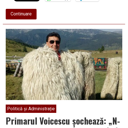
about
Continuare
Legea
e
pentru
toți,
cu
excepția
Poliției
Fârtățești
Politică și Administrație
Primarul Voicescu șochează: „N-