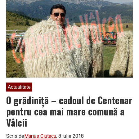
Cernei”
iau
o
pauză
anul
acesta
Actualitate
O grădiniţă – cadoul de Centenar
pentru cea mai mare comună a
Vâlcii
Scris de
Marius Ciutacu
, 8 iulie 2018