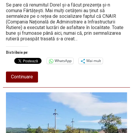
Se pare că renumitul Dorel și-a făcut prezența și-n
comuna Fârtățești. Mai mulți cetățeni au ținut să
semnaleze pe o rețea de socializare faptul că CNAIR
(Compania Națională de Administrare a Infrastructurii
Rutiere) a executat lucrări de asfaltare în localitate. Toate
bune și frumoase până aici, numai că, prin semnalizarea
rutieră proaspăt trasată s-a creat…
Distribuie pe:
WhatsApp
Mai mult
about
Continuare
Neobositul
muncitor
Dorel
și-
a
făcut
apariția
pe
drumurile
din
Fârtățești