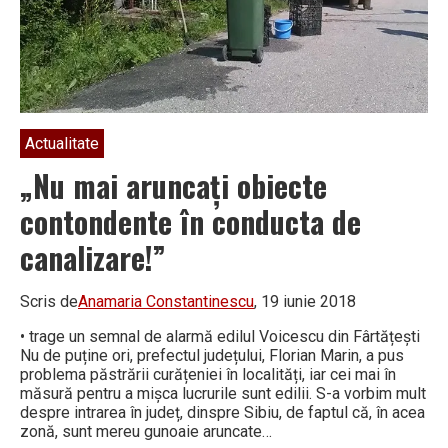
Vâlcii
Actualitate
„Nu mai aruncați obiecte
contondente în conducta de
canalizare!”
Scris de
Anamaria Constantinescu
, 19 iunie 2018
• trage un semnal de alarmă edilul Voicescu din Fârtățești
Nu de puține ori, prefectul județului, Florian Marin, a pus
problema păstrării curățeniei în localități, iar cei mai în
măsură pentru a mișca lucrurile sunt edilii. S-a vorbim mult
despre intrarea în județ, dinspre Sibiu, de faptul că, în acea
zonă, sunt mereu gunoaie aruncate…