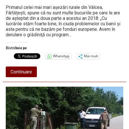
Primarul celei mai mari aşezări rurale din Vâlcea,
Fârtățești, spune că nu sunt multe bucuriile pe care le are
de aşteptat din a doua parte a acestui an 2018: „Cu
lucrările stăm foarte bine, în ciuda problemelor cu banii şi
asta pentru că ne bazăm pe fonduri europene. Avem în
derulare o grădiniţă cu program…
Distribuie pe:
WhatsApp
Mai mult
about
Continuare
O
grădiniţă
–
cadoul
de
Centenar
pentru
cea
mai
mare
comună
a