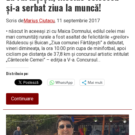
şi-a serbat ziua la muncă!
Scris de
Marius Ciutacu
, 11 septembrie 2017
• născut în aceeaşi zi cu Maica Domnului, edilul celei mai
mari comunităţi rurale a fost asaltat de felicitările «greilor»
Rădulescu şi Buican „Ziua comunei Fârtăţeşti” a debutat,
vineri dimineaţa, la ora 10.00 prin cupa de minifotbal, apoi
ciclism pe distanţa de 37,8 km şi concursul artistic intitulat
„Cântecele Cernei” – ediţia a V-a. Concursul…
Distribuie pe:
WhatsApp
Mai mult
about
Continuare
La
Fârtăţeşti,
Nicolae
Voicescu
şi-
a
serbat