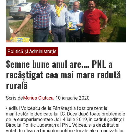
an
mandatele
primarilor,
iar
alegerile
se
vor
ține
în
2021!”
Politică și Administrație
Semne bune anul are…. PNL a
recâștigat cea mai mare redută
rurală
Scris de
Marius Ciutacu
, 10 ianuarie 2020
• edilul Voicescu de la Fârtățești a fost prezent la
manifestările dedicate lui I.G. Duca după toate problemele
de la europarlamentare Joi, 4 iulie 2019, în cadrul ședinței
Biroului Politic Județean al PNL Vâlcea, s-a dezbătut și
votat dizolvarea birourilor politice locale ale organizațiilor