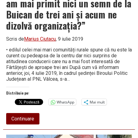
am mai primit nici un semn de la
Buican de trei ani și acum ne
dizolvă organizația?”
Scris de
Marius Ciutacu
, 9 iulie 2019
• edilul celei mai mari comunități rurale spune că nu este la
curent cu pedeapsa de la centru dar nici surprins de
atitudinea conducerii care nu a mai fost interesată de
Fârtățești de aproape trei ani După cum vă informam
anterior, joi, 4 iulie 2019, în cadrul ședinței Biroului Politic
Județean al PNL Vâlcea, s-a…
Distribuie pe:
WhatsApp
Mai mult
about
Continuare
Primarul
Voicescu
șochează: