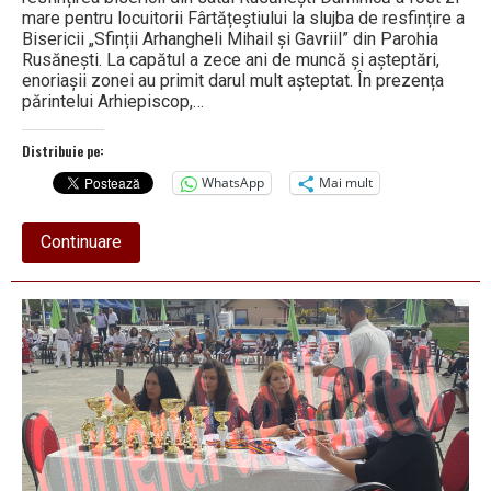
mare pentru locuitorii Fârtățeștiului la slujba de resfințire a
Bisericii „Sfinții Arhangheli Mihail și Gavriil” din Parohia
Rusănești. La capătul a zece ani de muncă și așteptări,
enoriașii zonei au primit darul mult așteptat. În prezența
părintelui Arhiepiscop,…
Distribuie pe:
WhatsApp
Mai mult
about
Continuare
La
Fârtățești,
încă
un
locaș
de
cult
bifat
de
Voicescu