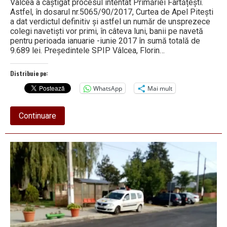
Vâlcea a câștigat procesul intentat Primăriei Fârtățești.
Astfel, în dosarul nr.5065/90/2017, Curtea de Apel Pitești
a dat verdictul definitiv și astfel un număr de unsprezece
colegi navetiști vor primi, în câteva luni, banii pe navetă
pentru perioada ianuarie -iunie 2017 în sumă totală de
9.689 lei. Președintele SPIP Vâlcea, Florin…
Distribuie pe:
WhatsApp
Mai mult
about
Continuare
Încă
o
victorie
în
instanță:
Profesorii
navetiști
din
Fârtățești
vor
primi
banii
pe