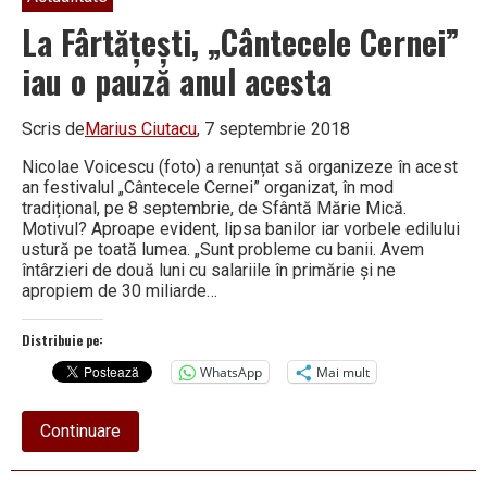
La Fârtățești, „Cântecele Cernei”
iau o pauză anul acesta
Scris de
Marius Ciutacu
, 7 septembrie 2018
Nicolae Voicescu (foto) a renunțat să organizeze în acest
an festivalul „Cântecele Cernei” organizat, în mod
tradițional, pe 8 septembrie, de Sfântă Mărie Mică.
Motivul? Aproape evident, lipsa banilor iar vorbele edilului
ustură pe toată lumea. „Sunt probleme cu banii. Avem
întârzieri de două luni cu salariile în primărie și ne
apropiem de 30 miliarde…
Distribuie pe:
WhatsApp
Mai mult
about
Continuare
La
Fârtățești,
„Cântecele