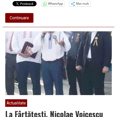
WhatsApp
Mai mult
about
Continuare
Lista
completă
a
câștigătorilor
concursului
folcloric
„Cântecele
Cernei
2017”
Actualitate
La Fârtăţeşti, Nicolae Voicescu