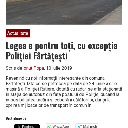
navetă
Actualitate
Legea e pentru toți, cu excepția
Poliției Fârtățești
Scris de
Ionut Popa
, 10 iulie 2019
Revenind cu noi informații interesante din comuna
Fârtățești. Iată ce se petrecea pe data de 24 iunie a.c.: o
mașină a Poliției Rutiere, dotată cu radar, se afla staționată
în stația de autobuz din fața postului de Poliție, ducând la
imposibilitatea urcării și coborârii călătorilor, dar și la
oprirea mijloacelor de transport în comun în…
Distribuie pe:
WhatsApp
Mai mult