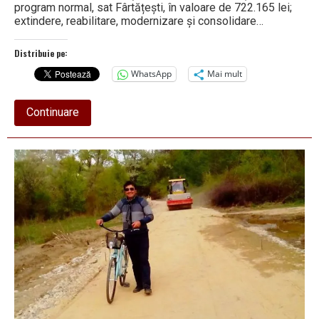
program normal, sat Fârtățești, în valoare de 722.165 lei;
extindere, reabilitare, modernizare și consolidare…
Distribuie pe:
WhatsApp
Mai mult
about
Continuare
Ultimul
început
de
an
școlar
în
exil
pentru
copiii
Fârtățeștiului