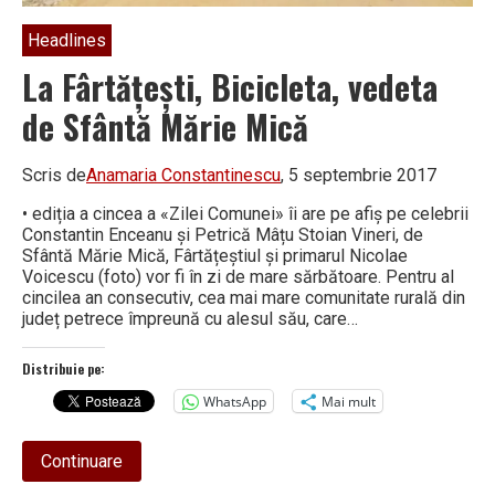
Headlines
La Fârtăţeşti, Bicicleta, vedeta
de Sfântă Mărie Mică
Scris de
Anamaria Constantinescu
, 5 septembrie 2017
• ediția a cincea a «Zilei Comunei» îi are pe afiș pe celebrii
Constantin Enceanu și Petrică Mâțu Stoian Vineri, de
Sfântă Mărie Mică, Fârtățeștiul și primarul Nicolae
Voicescu (foto) vor fi în zi de mare sărbătoare. Pentru al
cincilea an consecutiv, cea mai mare comunitate rurală din
județ petrece împreună cu alesul său, care…
Distribuie pe:
WhatsApp
Mai mult
about
Continuare
La