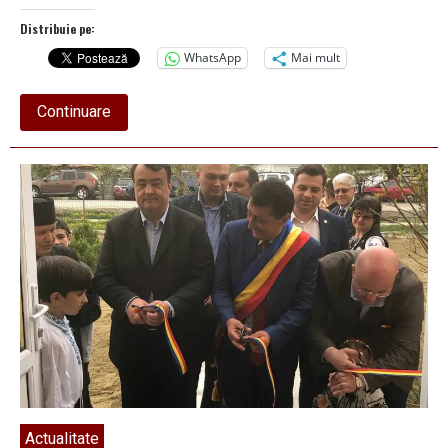
Distribuie pe:
WhatsApp
Mai mult
about
Continuare
„Nu
mai
aruncați
obiecte
contondente
în
conducta
de
canalizare!”
Actualitate