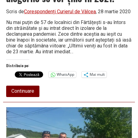
Scris de
Corespondenți Curierul de Vâlcea
, 28 martie 2020
Nu mai puțin de 57 de localnici din Fârtățești s-au întors
din străinătate și au intrat direct în izolare de la
declanșarea pandemiei. Zece dintre aceștia au ieșit cu
bine înapoi în societate, iar următorii sunt așteptați să iasă
chiar de săptămâna viitoare: „Ultimii veniți au fost în data
de 23 martie. Au intrat imediat…
Distribuie pe:
WhatsApp
Mai mult
about
Continuare
Nicolae
Voicescu,
primar
Fârtățești:
„Se
vor
prelungi
cu
un