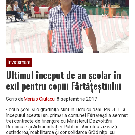
ziua
la
muncă!
Invatamant
Ultimul început de an școlar în
exil pentru copiii Fârtățeștiului
Scris de
Marius Ciutacu
, 8 septembrie 2017
• două școli și o grădiniță sunt în lucru cu banii PNDL I La
începutul acestui an, primăria comunei Fârtățești a semnat
trei contracte de finanțare cu Ministerul Dezvoltării
Regionale și Administrației Publice. Acestea vizează
extinderea, reabilitarea și consolidarea Grădiniței cu