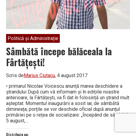
Politică și Administrație
Sâmbătă începe bălăceala la
Fârtățești!
Scris de
Marius Ciutacu
, 4 august 2017
• primarul Nicolae Voicescu anunță marea deschidere a
ștrandului După cum vă informam și în edițiile noastre
anterioare, la Fârtățești, va fi dat în folosință un ștrand mult
așteptat. Momentul inaugurării a sosit iar, de sâmbătă
dimineața, porțile se vor deschide oficial după anunțul
primăriei pe o rețea de sociali­zare: „Începând de sâmbătă,
5 august,…
Distribuie pe: