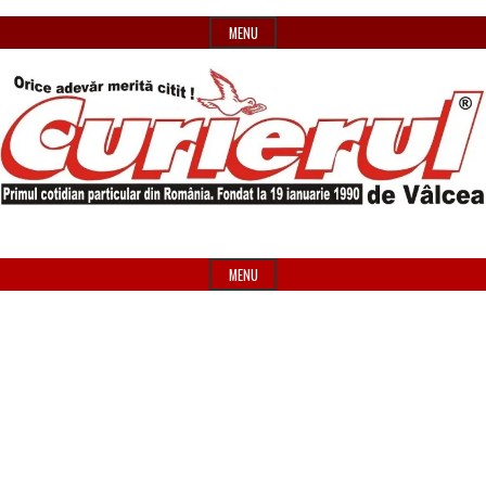
Skip
MENU
to
content
Primul
Header
Curierul
cotidian
Widget
MENU
particular
Area
de
din
România
Vâlcea