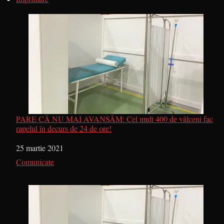
PARE CĂ NU MAI AVANSĂM: Cel mult 400 de vâlceni fac
rapelul în decurs de 24 de ore!
Dată
25 martie 2021
În legătură cu
Comunicate