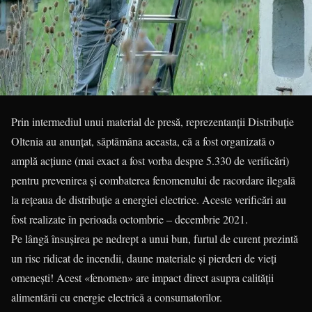
Prin intermediul unui material de presă, reprezentanții Distribuție
Oltenia au anunțat, săptămâna aceasta, că a fost organizată o
amplă acțiune (mai exact a fost vorba despre 5.330 de verificări)
pentru prevenirea și combaterea fenomenului de racordare ilegală
la rețeaua de distribuție a energiei electrice. Aceste verificări au
fost realizate în perioada octombrie – decembrie 2021.
Pe lângă însușirea pe nedrept a unui bun, furtul de curent prezintă
un risc ridicat de incendii, daune materiale și pierderi de vieți
omenești! Acest «fenomen» are impact direct asupra calității
alimentării cu energie electrică a consumatorilor.