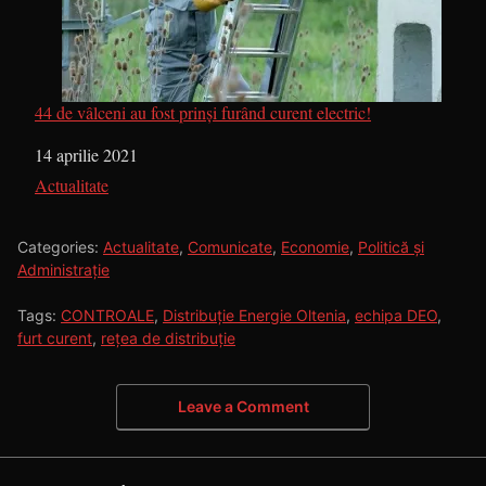
44 de vâlceni au fost prinși furând curent electric!
Dată
14 aprilie 2021
În legătură cu
Actualitate
Categories:
Actualitate
,
Comunicate
,
Economie
,
Politică și
Administrație
Tags:
CONTROALE
,
Distribuție Energie Oltenia
,
echipa DEO
,
furt curent
,
rețea de distribuție
Leave a Comment