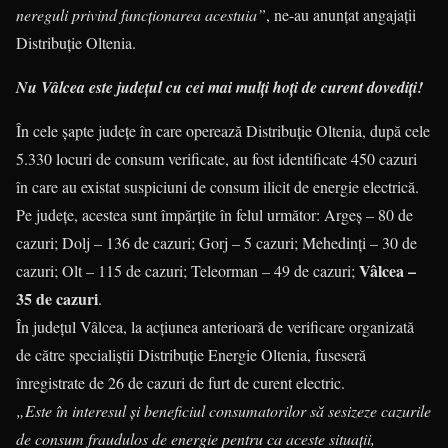
nereguli privind funcționarea acestuia”
, ne-au anunțat angajații
Distribuție Oltenia.
Nu Vâlcea este județul cu cei mai mulți hoți de curent dovediți!
În cele șapte județe în care operează Distribuție Oltenia, după cele
5.330 locuri de consum verificate, au fost identificate 450 cazuri
în care au existat suspiciuni de consum ilicit de energie electrică.
Pe județe, acestea sunt împărțite în felul următor: Argeș – 80 de
cazuri; Dolj – 136 de cazuri; Gorj – 5 cazuri; Mehedinți – 30 de
Vâlcea –
cazuri; Olt – 115 de cazuri; Teleorman – 49 de cazuri;
35 de cazuri
.
În județul Vâlcea, la acțiunea anterioară de verificare organizată
de către specialiștii Distribuție Energie Oltenia, fuseseră
înregistrate de 26 de cazuri de furt de curent electric.
„Este în interesul și beneficiul consumatorilor să sesizeze cazurile
de consum fraudulos de energie pentru ca aceste situații,