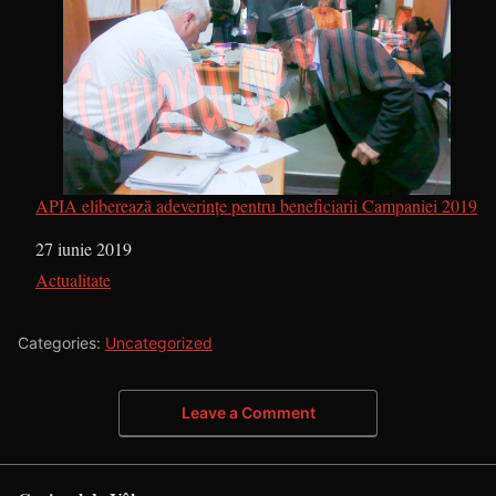
APIA eliberează adeverințe pentru beneficiarii Campaniei 2019
Dată
27 iunie 2019
În legătură cu
Actualitate
Categories:
Uncategorized
Leave a Comment