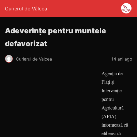
Curierul de Vâlcea
Adeverinţe pentru muntele
defavorizat
Curierul de Valcea
14 ani ago
Agenţia de
Plăţi şi
Intervenţie
pentru
Agricultură
(APIA)
informează că
eliberează