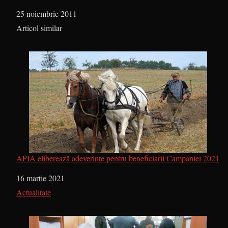
Dată
25 noiembrie 2011
În legătură cu
Articol similar
APIA eliberează adeverințe pentru beneficiarii Campaniei 2021
Dată
16 martie 2021
În legătură cu
Actualitate