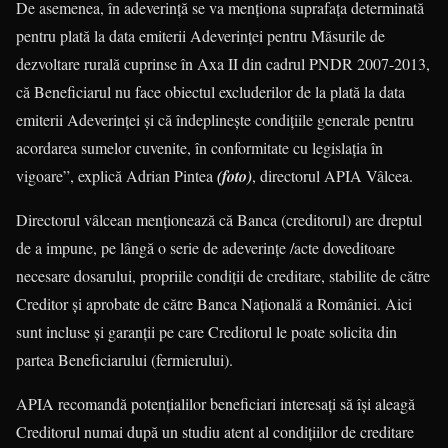
De asemenea, în adeverinţă se va menţiona suprafaţa determinată
pentru plată la data emiterii Adeverinţei pentru Măsurile de
dezvoltare rurală cuprinse în Axa II din cadrul PNDR 2007-2013,
că Beneficiarul nu face obiectul excluderilor de la plată la data
emiterii Adeverinţei şi că îndeplineşte condiţiile generale pentru
acordarea sumelor cuvenite, în conformitate cu legislaţia în
vigoare”, explică Adrian Pintea
(foto)
, directorul APIA Vâlcea.
Directorul vâlcean menţionează că Banca (creditorul) are dreptul
de a impune, pe lângă o serie de adeverinţe /acte doveditoare
necesare dosarului, propriile condiţii de creditare, stabilite de către
Creditor şi aprobate de către Banca Naţională a României. Aici
sunt incluse şi garanţii pe care Creditorul le poate solicita din
partea Beneficiarului (fermierului).
APIA recomandă potenţialilor beneficiari interesaţi să îşi aleagă
Creditorul numai după un studiu atent al condiţiilor de creditare