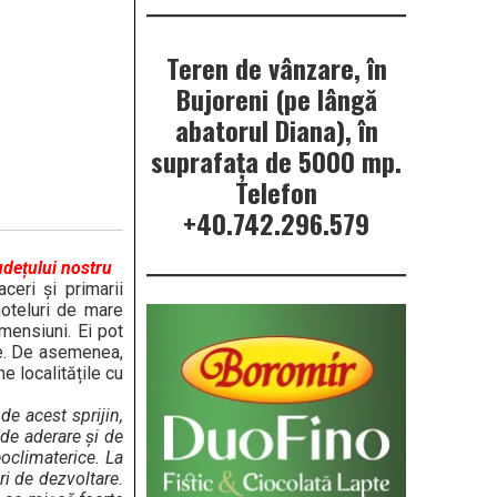
Teren de vânzare, în
Bujoreni (pe lângă
abatorul Diana), în
suprafața de 5000 mp.
Telefon
+40.742.296.579
udețului nostru
eri și primarii
hoteluri de mare
mensiuni. Ei pot
ne. De asemenea,
e localitățile cu
e acest sprijin,
 de aderare și de
oclimaterice. La
ri de dezvoltare.