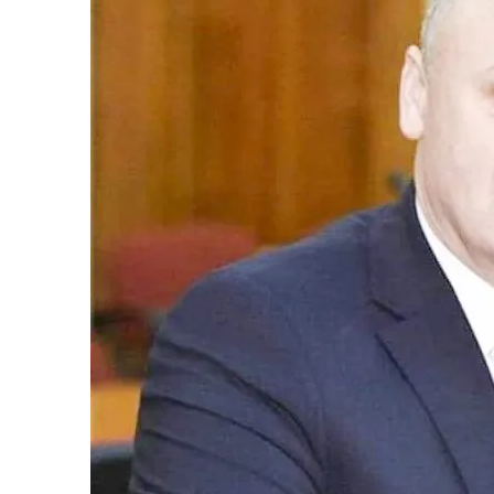
Vâlcea