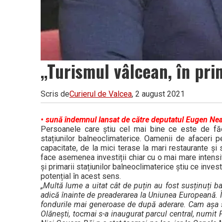
„Turismul vâlcean, în pri
Scris de
Curierul de Valcea
, 2 august 2021
• sună îndemnul lansat de către deputatul Eugen Ne
Persoanele care știu cel mai bine ce este de făcu
stațiunilor balneoclimaterice. Oamenii de afaceri pe
capacitate, de la mici terase la mari restaurante și
face asemenea investiții chiar cu o mai mare intens
și primarii stațiunilor balneoclimaterice știu ce inves
potențial în acest sens.
„Multă lume a uitat cât de puțin au fost susținuți b
adică înainte de preaderarea la Uniunea Europeană. În
fondurile mai generoase de după aderare. Cam așa st
Olănești, tocmai s-a inaugurat parcul central, numit 