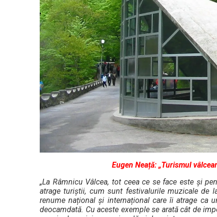
Eugen Neață: „Turismul vâlcean
„La Râmnicu Vâlcea, tot ceea ce se face este și pentr
atrage turiștii, cum sunt festivalurile muzicale de
renume național și internațional care îi atrage ca 
deocamdată. Cu aceste exemple se arată cât de import