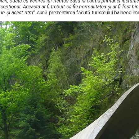
 Mari, odată cu venirea lui Remus Sasu la cârma primăriei lucruril
epțional. Aceasta ar fi trebuit să fie normalitatea și ar fi fost bi
un și acest ritm”
, sună prezentarea făcută turismului balneoclima