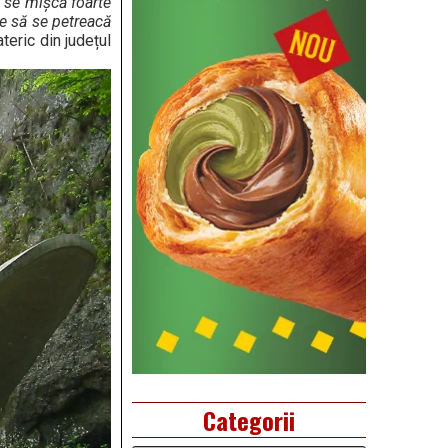
e se mișcă foarte
ne să se petreacă
teric din județul
Categorii