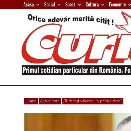
Skip
Acasă
Social
Sport
Cultura
Economie
to
content
Primul
Curierul
cotidian
Home
Actualitate
„Turismul vâlcean, în primul rând”
particular
de
din
România