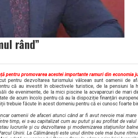
mul rând”
ață pentru promovarea acestei importante ramuri din economia j
t pentru dezvoltarea turismului vâlcean sunt oamenii de afac
ntru că au investit în obiectivele turistice, de la pensiuni la 
 săli de evenimente, de la mici piscine la acvaparcuri de mari di
itate de acum încolo pentru că au la dispoziție finanțări europe
tiții trebuie făcute în acest domeniu pentru că ei cunosc foarte bin
ancar oamenii de afaceri atunci când ar fi avut nevoie mai mare d
tre timp, ei s-au capitalizat cum au putut și au profitat de valul
au lucrurile și cu dezvoltarea și modernizarea stațiunilor balne
Parcul Unirii. La Călimănești este unul dintre cele mai bune ritmu