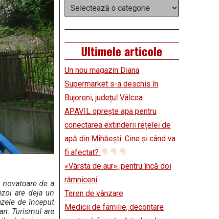
Categorii
Ultimele articole
Un nou magazin Diana
Supermarket s-a deschis în
Bujoreni, județul Vâlcea
APAVIL oprește apa pentru
conectarea extinderii rețelei de
apă din Mihăești. Cine și când va
fi afectat?
«Vârsta de aur», pentru încă doi
râmniceni
le novatoare de a
ezoi are deja un
Teren de vânzare
azele de început
Medicii de familie, decontare
an. Turismul are