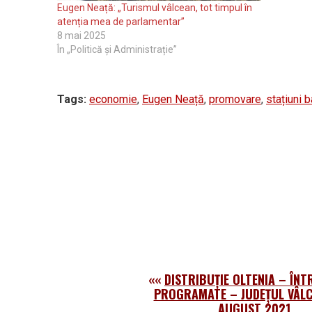
Eugen Neață: „Turismul vâlcean, tot timpul în
atenția mea de parlamentar”
8 mai 2025
În „Politică și Administrație”
Tags:
economie
,
Eugen Neață
,
promovare
,
stațiuni 
««
DISTRIBUȚIE OLTENIA – ÎN
PROGRAMATE – JUDEȚUL VÂLC
AUGUST 2021