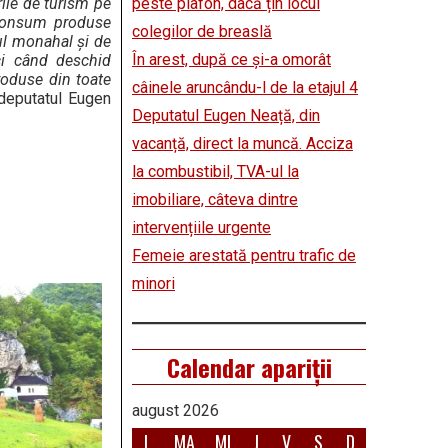
rile de turism pe
peste plafon, dacă țin locul
 consum produse
colegilor de breaslă
mul monahal și de
În arest, după ce și-a omorât
ci când deschid
roduse din toate
câinele aruncându-l de la etajul 4
 deputatul Eugen
Deputatul Eugen Neață, din
vacanță, direct la muncă. Acciza
la combustibil, TVA-ul la
imobiliare, câteva dintre
intervențiile urgente
Femeie arestată pentru trafic de
minori
Calendar apariții
august 2026
L
MA
MI
J
V
S
D