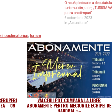
O nouă pledoarie a deputatulu
turismul din județ: „TURISM 
patru anotimpuri”
6 octombrie 2023
În „Actualitate”
balneoclimaterice
,
turism
TRERUPERI
VÂLCENII POT CUMPĂRA LA LIBER
EA – 09
ABONAMENTE PENTRU MECIURILE ECHIPEI DE
HANDBAL
»»