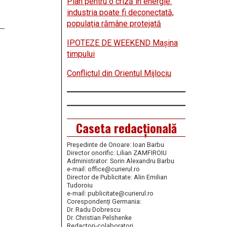
Plan pentru o criză în energie:
industria poate fi deconectată,
populaţia rămâne protejată
IPOTEZE DE WEEKEND Maşina
timpului
Conflictul din Orientul Mijlociu
Caseta redacțională
Președinte de Onoare: Ioan Barbu
Director onorific: Lilian ZAMFIROIU
Administrator: Sorin Alexandru Barbu
e-mail: office@curierul.ro
Director de Publicitate: Alin Emilian
Tudoroiu
e-mail: publicitate@curierul.ro
Corespondenți Germania:
Dr. Radu Dobrescu
Dr. Christian Pelshenke
Redactori-colaboratori