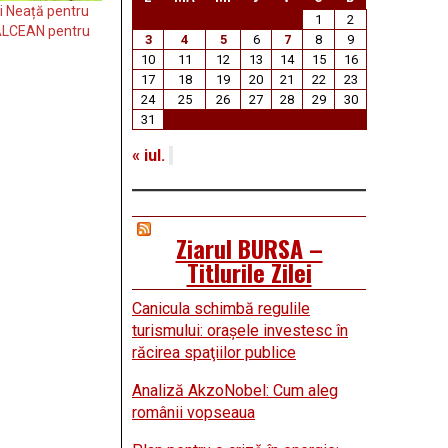
i Neață pentru
1
2
VÂLCEAN pentru
3
4
5
6
7
8
9
10
11
12
13
14
15
16
17
18
19
20
21
22
23
24
25
26
27
28
29
30
31
« iul.
Ziarul BURSA –
Titlurile Zilei
Canicula schimbă regulile
turismului: oraşele investesc în
răcirea spaţiilor publice
Analiză AkzoNobel: Cum aleg
românii vopseaua