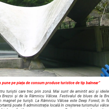
 pune pe piața de consum produse turistice de tip balnear”
u turiștii care trec prin zonă. Mai sunt de amintit aici și idei
 la Brezoi și de la Râmnicu Vâlcea. Festivalul de blues de la Br
un magnet pe turiști. La Râmnicu Vâlcea este Deep Forest, în f
antă poate fi administrația locală în creșterea turismului vâlce