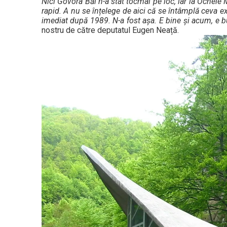
Nici Govora Băi n-a stat tocmai pe loc, iar la Ocnele
rapid. A nu se înțelege de aici că se întâmplă ceva exc
imediat după 1989. N-a fost așa. E bine și acum, e b
nostru de către deputatul Eugen Neață.