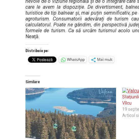
nevoie de o viziune regională și de o integrare care 
care le avem la dispoziție. De divertisment, bal
turistice de tip balnear și, mai puțin semnificativ, p
agroturism. Consumatorii adevărați de turism ca
calculatorul. Poate ne gândim, din perspectivă jude
formele de turism. Ca să urcăm turismul acolo und
Neață.
Distribuie pe:
WhatsApp
Mai mult
Similare
Staţiunil
Vîlcu
19 sept
Articol s