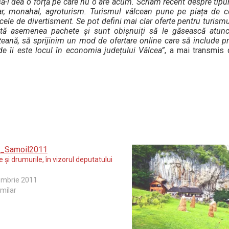
să-i dea o forță pe care nu o are acum. Scriam recent despre tipu
near, monahal, agroturism. Turismul vâlcean pune pe piața de
e cele de divertisment. Se pot defini mai clar oferte pentru turis
ută asemenea pachete și sunt obișnuiți să le găsească atun
țeană, să sprijinim un mod de ofertare online care să include p
e îi este locul în economia județului Vâlcea”
, a mai transmis
e şi drumurile, în vizorul deputatului
embrie 2011
imilar