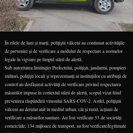
În zilele de luni și marți, polițiștii vâlceni au continuat activitățile
de prevenire și de verificare a modului de respectare a normelor
legale în vigoare pe timpul stării de alertă.
Sub autoritatea Instituției Prefectului, polițiști, jandarmi, pompieri
militari, polițiști locali și reprezentanți ai instituțiilor cu atribuții de
control au desfășurat activități de verificare privind respectarea
măsurilor impuse în contextul stării de alertă, scopul vizat fiind
prevenirea răspândirii virusului SARS-COV-2. Astfel, polițiștii
vâlceni au derulat atât în mediul urban, cât și rural, acțiuni de
verificare a măsurilor sanitare. Au fost verificate 53 de societăți
comerciale, 134 mijloace de transport, au fost verificate/legitimate