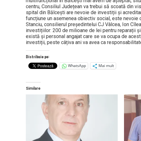
multifuncțional în Bălcești mai avem de așteptat, situa
centru, Consiliul Județean va trebui să scoată din vister
spital din Bălcești are ne­vo­ie de investiții și acredit
funcțiune un asemenea obiectiv social, este ne­voie de 
Stanciu, consilierul președin­te­lui CJ Vâlcea, Ion Cîle
investi­ții­lor: 200 de milioane de lei pentru repa­ra­ți
există și personal angajat care se va ocupa de acest
investiții, peste câțiva ani va avea ca responsabilitate ș
Distribuie pe:
WhatsApp
Mai mult
Similare