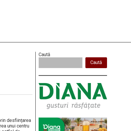
Right
Caută
Caută
Asides
rin desființarea
area unui centru