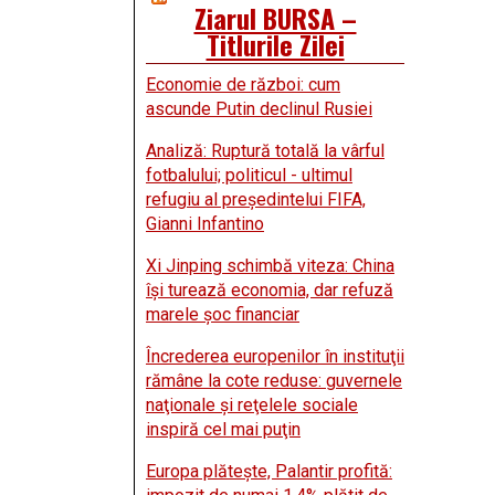
Ziarul BURSA –
Titlurile Zilei
Economie de război: cum
ascunde Putin declinul Rusiei
Analiză: Ruptură totală la vârful
fotbalului; politicul - ultimul
refugiu al preşedintelui FIFA,
Gianni Infantino
Xi Jinping schimbă viteza: China
îşi turează economia, dar refuză
marele şoc financiar
Încrederea europenilor în instituţii
rămâne la cote reduse: guvernele
naţionale şi reţelele sociale
inspiră cel mai puţin
Europa plăteşte, Palantir profită: