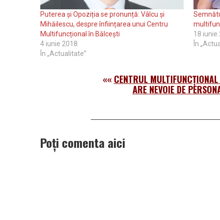
Puterea și Opoziția se pronunță: Vâlcu și
Semnătur
Mihăilescu, despre înființarea unui Centru
multifun
Multifuncțional în Bălcești
18 iunie
4 iunie 2018
În „Actua
În „Actualitate”
««
CENTRUL MULTIFUNCȚIONAL
ARE NEVOIE DE PERSON
Poți comenta aici