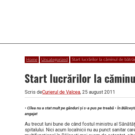
Vâlcea
Home
Uncategorized
Start lucrărilor la căminul de bătrâ
Start lucrărilor la căminu
Scris de
Curierul de Valcea
, 25 august 2011
• Cîlea nu a stat mult pe gânduri și s-a pus pe treabă • În Bălceșt
angajat
Au trecut luni bune de când fostul ministru al Sănătăț
spitalului. Nici acum localnicii nu au punct sanitar ca