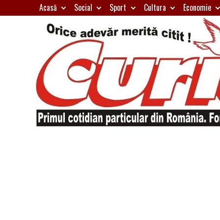
Skip
Acasă
Social
Sport
Cultura
Economie
to
content
Primul
Curierul
cotidian
particular
de
din
România