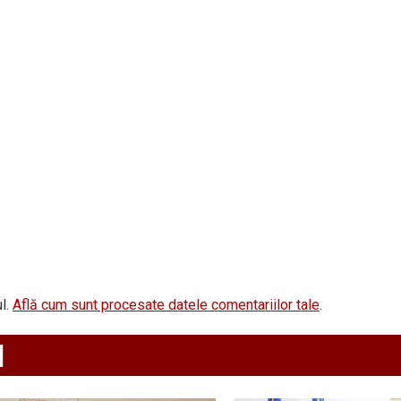
l.
Află cum sunt procesate datele comentariilor tale
.
d