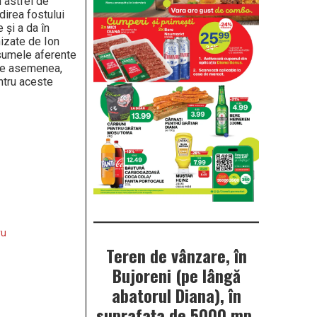
n astfel de
­i­rea fostului
 și a da în
nizate de Ion
i sumele aferente
De ase­me­nea,
ntru aceste
ru
Teren de vânzare, în
Bujoreni (pe lângă
abatorul Diana), în
suprafața de 5000 mp.