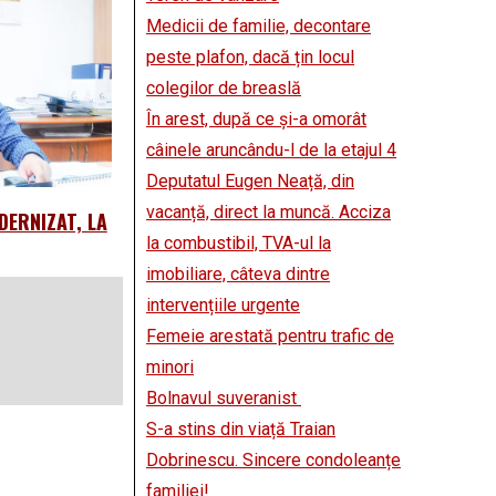
Medicii de familie, decontare
peste plafon, dacă țin locul
colegilor de breaslă
În arest, după ce și-a omorât
câinele aruncându-l de la etajul 4
Deputatul Eugen Neață, din
vacanță, direct la muncă. Acciza
DERNIZAT, LA
la combustibil, TVA-ul la
imobiliare, câteva dintre
intervențiile urgente
Femeie arestată pentru trafic de
minori
Bolnavul suveranist
S-a stins din viață Traian
Dobrinescu. Sincere condoleanțe
familiei!