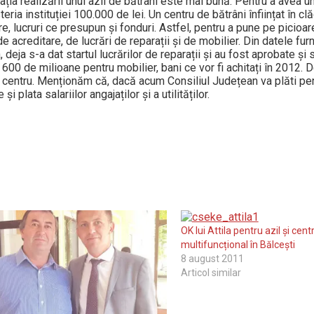
ția reali­ză­rii unui azil de bătrâni este mai bună. Pentru a avea u
ia instituției 100.000 de lei. Un centru de bătrâni înființat în clăd
are, lucruri ce presupun și fonduri. Astfel, pentru a pune pe picioare
acreditare, de lucrări de repa­rații și de mobilier. Din datele fur
a, deja s-a dat startul lucrărilor de reparații și au fost apro­bate ș
i și 600 de milioane pentru mobilier, bani ce vor fi achitați în 2012. 
 centru. Men­țio­năm că, dacă acum Consiliul Județean va plăti pe
i plata salariilor angajaților și a utilităților.
OK lui Attila pentru azil și cent
multifuncțional în Bălcești
8 august 2011
Articol similar