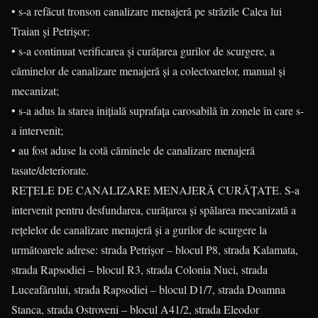
• s-a refăcut tronson canalizare menajeră pe străzile Calea lui
Traian și Petrișor;
• s-a continuat verificarea și curățarea gurilor de scurgere, a
căminelor de canalizare menajeră și a colectoarelor, manual și
mecanizat;
• s-a adus la starea inițială suprafața carosabilă în zonele în care s-
a intervenit;
• au fost aduse la cotă căminele de canalizare menajeră
tasate/deteriorate.
REȚELE DE CANALIZARE MENAJERĂ CURĂŢATE. S-a
intervenit pentru desfundarea, curățarea și spălarea mecanizată a
rețelelor de canalizare menajeră și a gurilor de scurgere la
următoarele adrese: strada Petrișor – blocul P8, strada Kalamata,
strada Rapsodiei – blocul R3, strada Colonia Nuci, strada
Luceafărului, strada Rapsodiei – blocul D1/7, strada Doamna
Stanca, strada Ostroveni – blocul A41/2, strada Eleodor