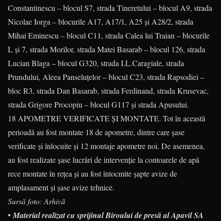
Constantinescu – blocul S7, strada Tineretului – blocul A9, strada
Nicolae Iorga – blocurile A17, A17/1, A25 și A28/2, strada
Mihai Eminescu – blocul C11, strada Calea lui Traian – blocurile
L și 7, strada Morilor, strada Matei Basarab – blocul 126, strada
Lucian Blaga – blocul G320, strada I.L.Caragiale, strada
Prundului, Aleea Panseluțelor – blocul C23, strada Rapsodiei –
bloc R3, strada Dan Basarab, strada Ferdinand, strada Krusevac,
strada Grigore Procopiu – blocul G117 și strada Apusului.
18 APOMETRE VERIFICATE ŞI MONTATE. Tot în această
perioadă au fost montate 18 de apometre, dintre care șase
verificate și înlocuite și 12 montaje apometre noi. De asemenea,
au fost realizate șase lucrări de intervenție la contoarele de apă
rece montate în rețea și au fost întocmite șapte avize de
amplasament și șase avize tehnice.
Sursă foto: Arhivă
•
Material realizat cu sprijinul Biroului de presă al Apavil SA