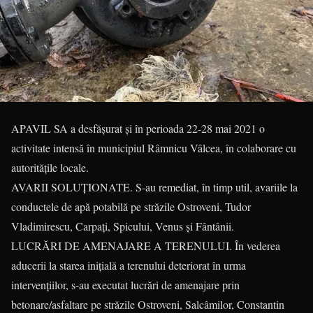
APAVIL SA a desfăşurat şi în perioada 22-28 mai 2021 o
activitate intensă în municipiul Râmnicu Vâlcea, în colaborare cu
autorităţile locale.
AVARII SOLUŢIONATE. S-au remediat, în timp util, avariile la
conductele de apă potabilă pe străzile Ostroveni, Tudor
Vladimirescu, Carpați, Spicului, Venus și Fântânii.
LUCRĂRI DE AMENAJARE A TERENULUI. În vederea
aducerii la starea inițială a terenului deteriorat în urma
intervențiilor, s-au executat lucrări de amenajare prin
betonare/asfaltare pe străzile Ostroveni, Salcâmilor, Constantin