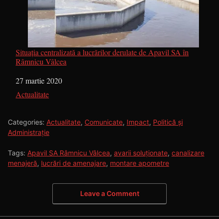
Situaţia centralizată a lucrărilor derulate de Apavil SA în
Râmnicu Vâlcea
Dată
27 martie 2020
În legătură cu
Actualitate
Categories:
Actualitate
,
Comunicate
,
Impact
,
Politică și
Administrație
Tags:
Apavil SA Râmnicu Vâlcea
,
avarii soluționate
,
canalizare
menajeră
,
lucrări de amenajare
,
montare apometre
Leave a Comment