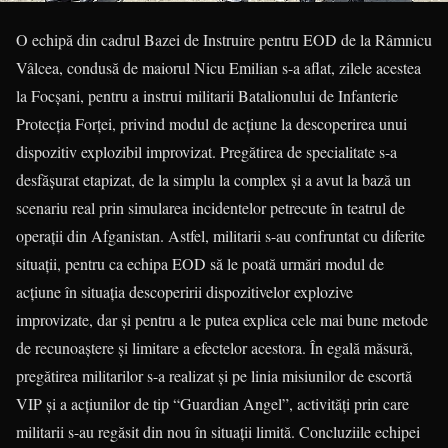
O echipă din cadrul Bazei de Instruire pentru EOD de la Râmnicu
Vâlcea, condusă de maiorul Nicu Emilian s-a aflat, zilele acestea
la Focşani, pentru a instrui militarii Batalionului de Infanterie
Protecția Forței, privind modul de acţiune la descoperirea unui
dispozitiv explozibil improvizat. Pregătirea de specialitate s-a
desfăşurat etapizat, de la simplu la complex şi a avut la bază un
scenariu real prin simularea incidentelor petrecute în teatrul de
operaţii din Afganistan. Astfel, militarii s-au confruntat cu diferite
situaţii, pentru ca echipa EOD să le poată urmări modul de
acţiune în situaţia descoperirii dispozitivelor explozive
improvizate, dar şi pentru a le putea explica cele mai bune metode
de recunoaştere şi limitare a efectelor acestora. În egală măsură,
pregătirea militarilor s-a realizat şi pe linia misiunilor de escortă
VIP şi a acţiunilor de tip “Guardian Angel”, activităţi prin care
militarii s-au regăsit din nou în situaţii limită. Concluziile echipei