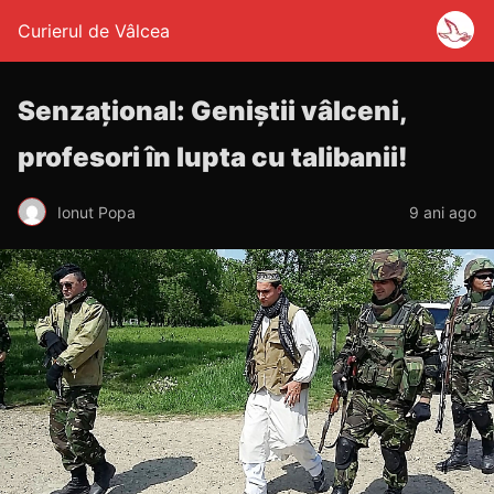
Curierul de Vâlcea
Senzațional: Geniștii vâlceni,
profesori în lupta cu talibanii!
Ionut Popa
9 ani ago