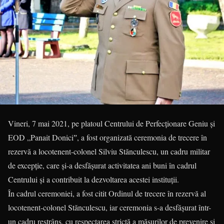
Vineri, 7 mai 2021, pe platoul Centrului de Perfecționare Geniu și
EOD „Panait Doniciˮ, a fost organizată ceremonia de trecere în
rezervă a locotenent-colonel Silviu Stănculescu, un cadru militar
de excepție, care și-a desfășurat activitatea ani buni în cadrul
Centrului și a contribuit la dezvoltarea acestei instituții.
În cadrul ceremoniei, a fost citit Ordinul de trecere în rezervă al
locotenent-colonel Stănculescu, iar ceremonia s-a desfășurat într-
un cadru restrâns, cu respectarea strictă a măsurilor de prevenire și