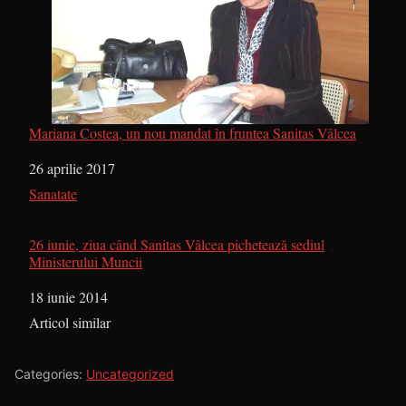
Mariana Costea, un nou mandat în fruntea Sanitas Vâlcea
Dată
26 aprilie 2017
În legătură cu
Sanatate
26 iunie, ziua când Sanitas Vâlcea pichetează sediul
Ministerului Muncii
Dată
18 iunie 2014
În legătură cu
Articol similar
Categories:
Uncategorized