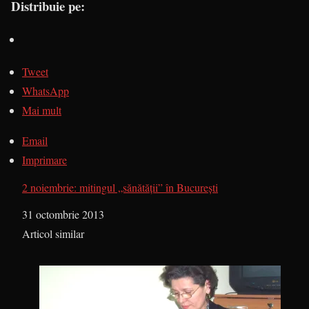
Distribuie pe:
Tweet
WhatsApp
Mai mult
Email
Imprimare
2 noiembrie: mitingul „sănătății” în București
Dată
31 octombrie 2013
În legătură cu
Articol similar