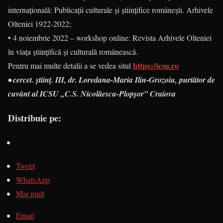
internațională: Publicații culturale și științifice românești. Arhivele
Olteniei 1922-2022;
• 4 noiembrie 2022 – workshop online: Revista Arhivele Olteniei
în viața științifică și culturală românească.
https://icsu.ro
Pentru mai multe detalii a se vedea situl
• cercet. științ. III, dr. Loredana-Maria Ilin-Grozoiu, purtător de
cuvânt al ICSU „C.S. Nicolăescu-Plopșor” Craiova
Distribuie pe:
Tweet
WhatsApp
Mai mult
Email