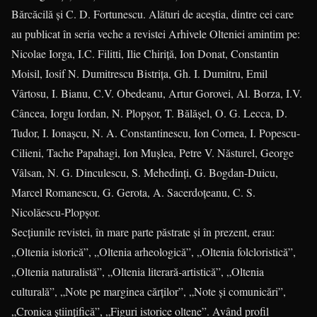
Bărcăcilă și C. D. Fortunescu. Alături de aceștia, dintre cei care
au publicat în seria veche a revistei Arhivele Olteniei amintim pe:
Nicolae Iorga, I.C. Filitti, Ilie Chiriță, Ion Donat, Constantin
Moisil, Iosif N. Dumitrescu Bistrița, Gh. I. Dumitru, Emil
Vârtosu, I. Bianu, C.V. Obedeanu, Artur Gorovei, Al. Borza, I.V.
Câncea, Iorgu Iordan, N. Plopșor, T. Bălășel, O. G. Lecca, D.
Tudor, I. Ionașcu, N. A. Constantinescu, Ion Cornea, I. Popescu-
Cilieni, Tache Papahagi, Ion Mușlea, Petre V. Năsturel, George
Vâlsan, N. G. Dinculescu, S. Mehedinți, G. Bogdan-Duicu,
Marcel Romanescu, G. Gerota, A. Sacerdoțeanu, C. S.
Nicolăescu-Plopșor.
Secțiunile revistei, în mare parte păstrate și în prezent, erau:
„Oltenia istorică”, „Oltenia arheologică”, „Oltenia folcloristică”,
„Oltenia naturalistă”, „Oltenia literară-artistică”, „Oltenia
culturală”, „Note pe marginea cărților”, „Note și comunicări”,
„Cronica științifică”, „Figuri istorice oltene”. Având profil