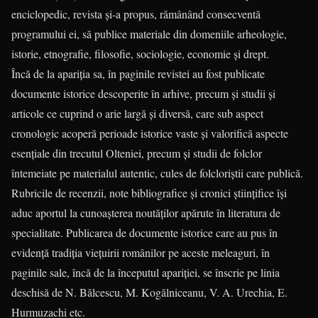
enciclopedic, revista și-a propus, rămânând consecventă
programului ei, să publice materiale din domeniile arheologie,
istorie, etnografie, filosofie, sociologie, economie și drept.
Încă de la apariția sa, în paginile revistei au fost publicate
documente istorice descoperite în arhive, precum și studii și
articole ce cuprind o arie largă și diversă, care sub aspect
cronologic acoperă perioade istorice vaste și valorifică aspecte
esențiale din trecutul Olteniei, precum și studii de folclor
întemeiate pe materialul autentic, cules de folcloriștii care publică.
Rubricile de recenzii, note bibliografice și cronici științifice își
aduc aportul la cunoașterea noutăților apărute în literatura de
specialitate. Publicarea de documente istorice care au pus în
evidență tradiția viețuirii românilor pe aceste meleaguri, în
paginile sale, încă de la începutul apariției, se înscrie pe linia
deschisă de N. Bălcescu, M. Kogălniceanu, V. A. Urechia, E.
Hurmuzachi etc.