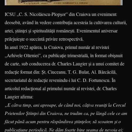
ICSU „C. S. Nicolăescu-Plopșor” din Craiova un eveniment
deosebit, având în vedere contribuția acesteia la cultivarea culturii,
artei, științei și spiritualității românești. Evenimentul aniversar
prilejuiește o succintă privire retrospectivă.
În anul 1922 apărea, la Craiova, primul număr al revistei
„Arhivele Olteniei”, ca publicație trimestrială, în format obișnuit
de carte, sub conducerea dr. Charles Laugier și a unui comitet de
redacție format din: Șt. Ciuceanu, T. G. Bulat, Al. Bărcăcilă,
secretariatul de redacție revenindu-i lui C. D. Fortunescu. În
articolul redacțional al primului număr al revistei, dr. Charles
Laugier afirma:
„E câtva timp, ani aproape, de când noi, câțiva reuniți la Cercul
Prietenilor Științei din Craiova, ne trudim ca, pe lângă cele ce am
făcut până acum pentru răspândirea științelor, să scoatem și o
publicațiune periodică. Ne dăm foarte bine seama de nevoia ei;