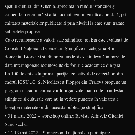
spațiul cultural din Oltenia, apreciată în rândul istoricilor și
oamenilor de cultură și artă, tocmai pentru tematica abordată, prin
calitatea materialelor publicate și prin nivelul la care sunt tratate
subiectele propuse.
Ca o recunoaștere a valorii sale științifice, revista este evaluată de
Consiliul Național al Cercetării Științifice în categoria B în
domeniul Istoriei și studiilor culturale și este indexată în baze de
date internaționale recunoscute de forurile academice din țară.
La 100 de ani de la prima apariție, colectivul de cercetători din
cadrul ICSU „C. S. Nicolăescu-Plopșor din Craiova propune un
program în cadrul căruia vor fi organizate mai multe manifestări
științifice și culturale care au în vedere punerea în valoarea a
bogăției materialelor din această publicație științifică.
• 31 martie 2022 – workshop online: Revista Arhivele Olteniei.
Serie veche;
• 12-13 mai 2022 – Simpozionul național cu participare