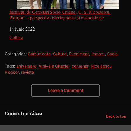
Institutul de Cercetări Socio-Umane „C. S. Nicolăescu-
Plopșor” – perspective istoriografice și metodologie
Dată
14 iunie 2022
În legătură cu
Cultura
Categories:
Comunicate
,
Cultura
,
Eveniment
,
Impact
,
Social
Tags:
aniversare
,
Arhivele Olteniei
,
centenar
,
Nicolăescu
Plopșor
,
revistă
Leave a Comment
Curierul de Vâlcea
Back to top