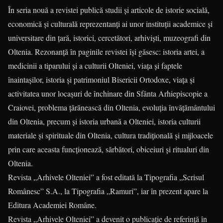
În seria nouă a revistei publică studii și articole de istorie socială,
economică și culturală reprezentanți ai unor instituții academice și
universitare din țară, istorici, cercetători, arhiviști, muzeografi din
Oltenia. Rezonanță în paginile revistei își găsesc: istoria artei, a
medicinii a tiparului și a culturii Olteniei, viața și faptele
înaintașilor, istoria și patrimoniul Bisericii Ortodoxe, viața și
activitatea unor locașuri de închinare din Sfânta Arhiepiscopie a
Craiovei, problema țărănească din Oltenia, evoluția învățământului
din Oltenia, precum și istoria urbană a Olteniei, istoria culturii
materiale și spirituale din Oltenia, cultura tradițională și mijloacele
prin care aceasta funcționează, sărbători, obiceiuri și ritualuri din
Oltenia.
Revista „Arhivele Olteniei” a fost editată la Tipografia „Scrisul
Românesc” S.A., la Tipografia „Ramuri”, iar în prezent apare la
Editura Academiei Române.
Revista „Arhivele Olteniei” a devenit o publicație de referință în