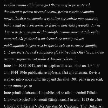
ne dăm seama că în întreaga Oltenie se găsește material
documentar pentru trecutul nostru, pentru istoria neamului
nostru, încât a nu stimula și canaliza cercetările oamenilor de
bunăvoință pe acest teren, ar fi fost o neiertată greșeală, dar ne
dăm și perfect seama de dificultățile nenumărate, atât de ordin
material, cât și moral și intelectual, ce întâmpină azi
publicațiunile în genere și în special cele cu caracter științific.
(…)
am încredere că vom putea găsi în trecutul Olteniei resursele
pentru asigurarea viitorului Arhivelor Olteniei”
.
Între anii 1923-1943, revista a apărut de șase ori pe an, iar între
anii 1944-1946 publicația se tipărește, fără a fi difuzată. Revista
reapare într-o nouă serie, începând din anul 1981 până în prezent,
cu un număr pe an.
Între primii colaboratori ai publicației se aflau membrii Filialei
Craiova a Societății Prietenii Științei, creată în anul 1913 de către
Gheorghe Țițeica și Victor Anestin: Șt. Ciuceanu, T.G. Bulat, Al.