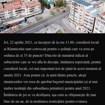
Joi, 22 aprilie 2021, cu începere de la ora 11.00, consilierii locali
ai Râmnicului sunt convocați pentru o ședință care va avea pe
ordinea de zi 33 de puncte! Dincolo de numărul ridicat al
subiectelor care se vor afla în discuție, întâlnirea reprezintă, pentru
consilierii locali, cel mai important test de până în acest moment al
anului 2021. Asta pentru că, la unul dintre puncte, aleșii
râmnicenilor vor avea de aprobat bugetul municipiului (și al mai
multor instituții din subordinea primăriei) pentru anul 2021.
Întâlnirea de joi se va desfășura, așa cum se obișnuiește de mai
bine de un an, de la instituirea restricțiilor pentru evitarea