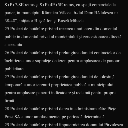
S+P+7-8E retras și S+P+4E+5E retras, cu spații comerciale la
parter, în municipiul Râmnicu Vâlcea, b-dul Dem Rădulescu nr.
38-40”, inițiator Bușcă Ion și Bușcă Mihaela.
25.Proiect de hotărâre privind trecerea unui teren din domeniul
public în domeniul privat al municipiului și concesionarea directă
a acestuia.
26.Proiect de hotărâre privind prelungirea duratei contractelor de
închiriere a unor suprafețe de teren pentru amplasarea de panouri
publicitare.
27.Proiect de hotărâre privind prelungirea duratei de folosință
temporară a unor terenuri proprietatea publică a municipiului
pentru amplasare panouri indicatoare și reclamă pentru propria
firmă.
28.Proiect de hotărâre privind darea în administrare către Piețe
Prest SA a unor amplasamente, pe perioadă determinată.
29.Proiect de hotărâre privind împuternicirea domnului Pîrvulescu