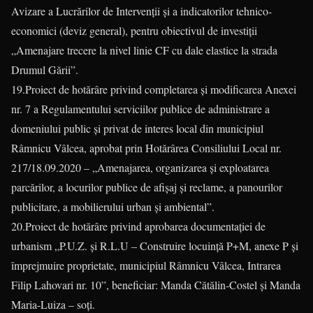
Avizare a Lucrărilor de Intervenții și a indicatorilor tehnico-
economici (deviz general), pentru obiectivul de investiții
„Amenajare trecere la nivel linie CF cu dale elastice la strada
Drumul Gării”.
19.Proiect de hotărâre privind completarea și modificarea Anexei
nr. 7 a Regulamentului serviciilor publice de administrare a
domeniului public și privat de interes local din municipiul
Râmnicu Vâlcea, aprobat prin Hotărârea Consiliului Local nr.
217/18.09.2020 – „Amenajarea, organizarea și exploatarea
parcărilor, a locurilor publice de afișaj și reclame, a panourilor
publicitare, a mobilierului urban și ambiental”.
20.Proiect de hotărâre privind aprobarea documentației de
urbanism „P.U.Z. și R.L.U – Construire locuință P+M, anexe P și
împrejmuire proprietate, municipiul Râmnicu Vâlcea, Intrarea
Filip Lahovari nr. 10”, beneficiar: Manda Cătălin-Costel și Manda
Maria-Luiza – soți.