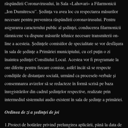
răspândirii Coronavirusului, în Sala «Lahovari» a Filarmonicii
„Ion Dumitrescu”. Ședința va avea loc cu respectarea măsurilor
necesare pentru prevenirea răspândirii coronavirusului. Pentru
asigurarea caracterului public al ședinței, conducerea filarmonicii
râmnicene va dispune măsurile tehnice necesare transmiterii on-
line a acesteia. Ședințele comisiilor de specialitate se vor desfășura
în sala de ședințe a Primăriei municipiului, cu cel puțin o zi
înaintea ședinței Consiliului Local. Acestea vor fi programate la
ore diferite pentru fiecare comisie, astfel încât să se respecte
condițiile de distanțare socială, urmând ca procesele-verbale și
consemnarea avizelor să se redacteze în formă scrisă pe baza
înregistrărilor din cadrul ședințelor respective, realizate prin
intermediul sistemului audio existent în sala de ședințe a primăriei.
Ordinea de zi a ședinței de joi
1.Proiect de hotărâre privind prelungirea aplicării, până la data de