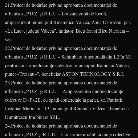
21.Proiect de hotărâre privind aprobarea documentației de
urbanism „P.U.Z. și R.L.U – Lotizare zonă de locuit,
amplasament municipiul Rmâmnicu Vâlcea, Zona Ostroveni, pct.
«La Lac», județul Vâlcea”, inițiator: Bicu Ion și Bicu Nicoleta –
soți.
22.Proiect de hotărâre privind aprobarea documentației de
urbanism „P.U.Z. și R.L.U – Schimbare funcțională din L2 în M1
pentru construire locuințe colective, municipiul Râmnicu Vâlcea,
punct «Troianu»”, beneficiar ASTON TEHNOLOGY S.R.L.
23.Proiect de hotărâre privind aprobarea documentației de
urbanism „P.U.Z. și R.L.U. – Amplasare trei imobile locuințe
colective D+P+2E, cu spații comerciale la parter, str. Patriarh
Iustinian Marina nr. 19, municipiul Râmnicu Vâlcea”, beneficiar
Dumitrescu Imobiliare SRL.
24.Proiect de hotărâre privind aprobarea documentației de
urbanism „P.U.Z și R.L.U. – Construire imobil locuințe colective