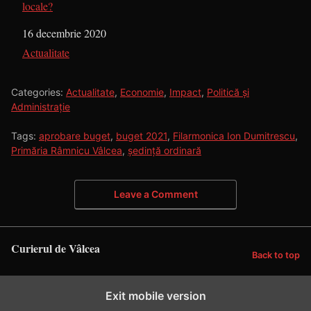
locale?
Dată
16 decembrie 2020
În legătură cu
Actualitate
Categories:
Actualitate
,
Economie
,
Impact
,
Politică și
Administrație
Tags:
aprobare buget
,
buget 2021
,
Filarmonica Ion Dumitrescu
,
Primăria Râmnicu Vâlcea
,
ședință ordinară
Leave a Comment
Curierul de Vâlcea
Back to top
Exit mobile version