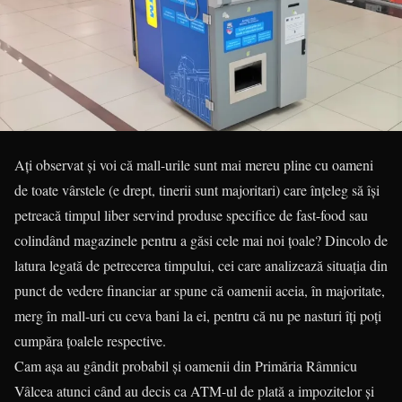
Ați observat și voi că mall-urile sunt mai mereu pline cu oameni
de toate vârstele (e drept, tinerii sunt majoritari) care înțeleg să își
petreacă timpul liber servind produse specifice de fast-food sau
colindând magazinele pentru a găsi cele mai noi țoale? Dincolo de
latura legată de petrecerea timpului, cei care analizează situația din
punct de vedere financiar ar spune că oamenii aceia, în majoritate,
merg în mall-uri cu ceva bani la ei, pentru că nu pe nasturi îți poți
cumpăra țoalele respective.
Cam așa au gândit probabil și oamenii din Primăria Râmnicu
Vâlcea atunci când au decis ca ATM-ul de plată a impozitelor și