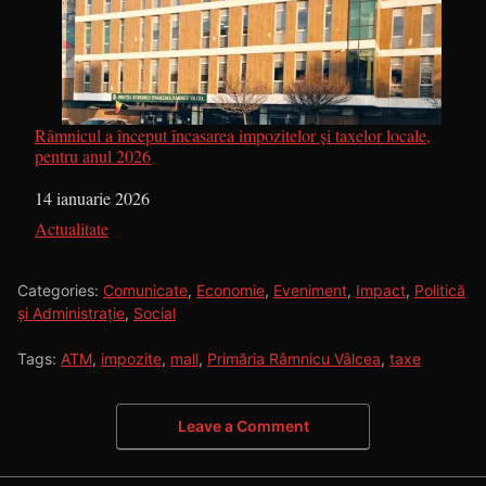
Râmnicul a început încasarea impozitelor și taxelor locale,
pentru anul 2026
Dată
14 ianuarie 2026
În legătură cu
Actualitate
Categories:
Comunicate
,
Economie
,
Eveniment
,
Impact
,
Politică
și Administrație
,
Social
Tags:
ATM
,
impozite
,
mall
,
Primăria Râmnicu Vâlcea
,
taxe
Leave a Comment