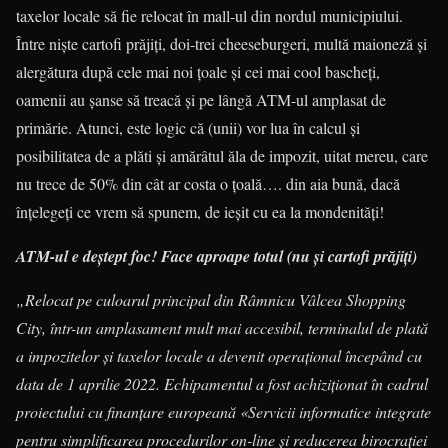
taxelor locale să fie relocat în mall-ul din nordul municipiului.
Între niște cartofi prăjiți, doi-trei cheeseburgeri, multă maioneză și
alergătura după cele mai noi țoale și cei mai cool bascheți,
oamenii au șanse să treacă și pe lângă ATM-ul amplasat de
primărie. Atunci, este logic că (unii) vor lua în calcul și
posibilitatea de a plăti și amărâtul ăla de impozit, uitat mereu, care
nu trece de 50% din cât ar costa o țoală…. din aia bună, dacă
înțelegeți ce vrem să spunem, de ieșit cu ea la mondenități!
ATM-ul e deștept foc! Face aproape totul (nu și cartofi prăjiți)
„Relocat pe culoarul principal din Râmnicu Vâlcea Shopping
City, într-un amplasament mult mai accesibil, terminalul de plată
a impozitelor şi taxelor locale a devenit operaţional începând cu
data de 1 aprilie 2022. Echipamentul a fost achiziţionat în cadrul
proiectului cu finanţare europeană «Servicii informatice integrate
pentru simplificarea procedurilor on-line şi reducerea birocraţiei