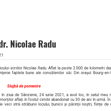
dr. Nicolae Radu
021
icului-scriitor Nicolae Radu. Aflat la peste 2.000 de kilometri de
ințenie faptele bune ale consătenilor săi. Din orașul Bourg-en-
Slujbă de pomenire
 în ziua de Sânziene, 24 iunie 2021, a avut loc, în satul meu n
rților aflați în fostul cimitir abandonat cu 30 de ani în urmă. În 
ci stră-străbunii locului, bunicii și părinții noștri, ființe de