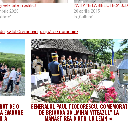
i veleitate în politică
INVITAȚIE LA BIBLIOTECA J
mbrie 2020
20 aprilie 2015
litate”
În „Cultura”
adu
,
satul Cremenari
,
slujbă de pomenire
RAT DE O
GENERALUL PAUL TEODORESCU, COMEMORAT
LA EVADARE
DE BRIGADA 30 „MIHAI VITEAZUL” LA
II-A
MĂNĂSTIREA DINTR-UN LEMN
»»