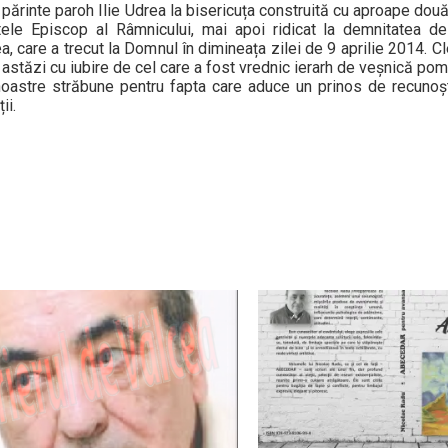
părinte paroh Ilie Udrea la bisericuța construită cu aproape dou
ntele Episcop al Râmnicului, mai apoi ridicat la demnitatea d
a, care a trecut la Domnul în dimineața zilei de 9 aprilie 2014. Cle
și astăzi cu iubire de cel care a fost vrednic ierarh de veșnică pom
 noastre străbune pentru fapta care aduce un prinos de recunoști
ii.