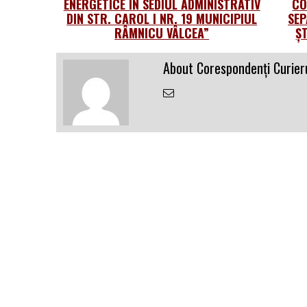
ENERGETICE ÎN SEDIUL ADMINISTRATIV
CO
DIN STR. CAROL I NR. 19 MUNICIPIUL
SEP
RÂMNICU VÂLCEA”
Ș
About Corespondenți Curieru
Email
the
Author