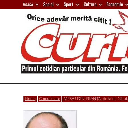
Skip
Acasă
Social
Sport
Cultura
Economie
to
content
Primul
Curierul
cotidian
Home
Comunicate
MESAJ DIN FRANȚA, de la dr. Nicol
particular
de
din
România