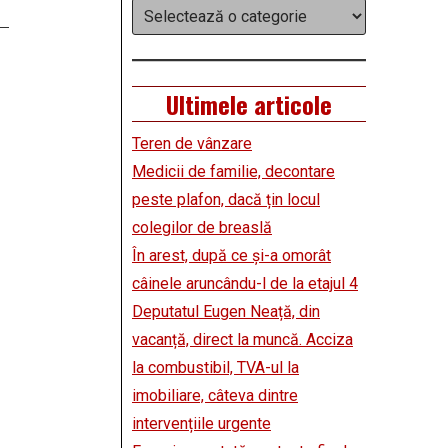
Categorii
Ultimele articole
Teren de vânzare
Medicii de familie, decontare
peste plafon, dacă țin locul
colegilor de breaslă
În arest, după ce și-a omorât
câinele aruncându-l de la etajul 4
Deputatul Eugen Neață, din
vacanță, direct la muncă. Acciza
la combustibil, TVA-ul la
imobiliare, câteva dintre
intervențiile urgente