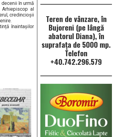
ă decenii în urmă
e Arhiepiscop al
rul, credincioșii
Teren de vânzare, în
enire.
Bujoreni (pe lângă
nță înaintașilor
abatorul Diana), în
suprafața de 5000 mp.
Telefon
+40.742.296.579