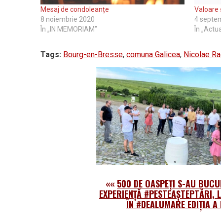
Mesaj de condoleanțe
Valoare ş
8 noiembrie 2020
4 septe
În „IN MEMORIAM”
În „Actua
Tags:
Bourg-en-Bresse
,
comuna Galicea
,
Nicolae R
««
500 DE OASPEȚI S-AU BUCU
EXPERIENȚĂ #PESTEAŞTEPTĂRI, 
ÎN #DEALUMARE EDIȚIA A 