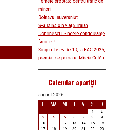
Femeie arestată pentru trafic de
minori
Bolnavul suveranist
S-a stins din viață Traian
Dobrinescu. Sincere condoleanțe
familiei!
Singurul elev de 10, la BAC 2026,
premiat de primarul Mircia Gutău
Calendar apariții
august 2026
L
MA
MI
J
V
S
D
1
2
3
4
5
6
7
8
9
10
11
12
13
14
15
16
17
18
19
20
21
22
23