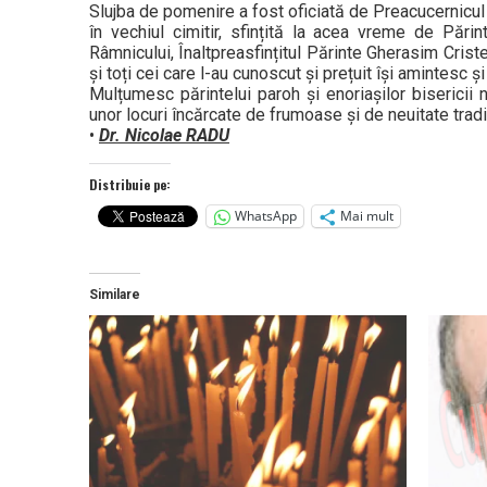
Slujba de pomenire a fost oficiată de Preacucernicul 
în vechiul cimitir, sfințită la acea vreme de Pări
Râmnicului, Înaltpreasfințitul Părinte Gherasim Criste
și toți cei care l-au cunoscut și prețuit își amintesc 
Mulțumesc părintelui paroh și enoriașilor bisericii
unor locuri încărcate de frumoase și de neuitate tradiț
•
Dr. Nicolae RADU
Distribuie pe:
WhatsApp
Mai mult
Similare