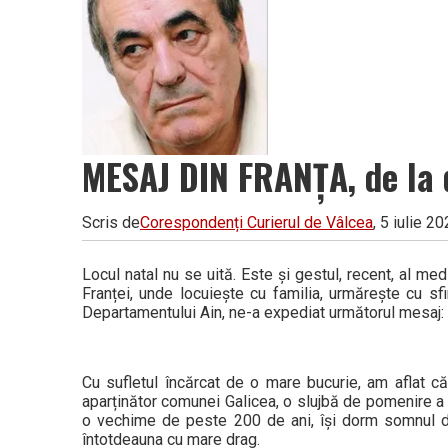
Vâlcea
MESAJ DIN FRANȚA, de la 
Scris de
Corespondenți Curierul de Vâlcea
, 5 iulie 2
Locul natal nu se uită. Este și gestul, recent, al med
Franței, unde locuiește cu familia, urmărește cu sf
Departamentului Ain, ne-a expediat următorul mesaj:
Cu sufletul încărcat de o mare bucurie, am aflat că
aparținător comunei Galicea, o slujbă de pomenire a mo
o vechime de peste 200 de ani, își dorm somnul de ve
întotdeauna cu mare drag.