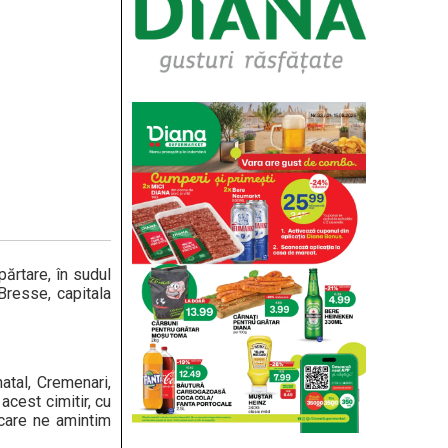
părtare, în sudul
Bresse, capitala
atal, Cremenari,
acest cimitir, cu
 care ne amintim