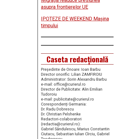
Migraţia readuce presiunea
asupra frontierelor UE
IPOTEZE DE WEEKEND Maşina
timpului
Caseta redacțională
Președinte de Onoare: Ioan Barbu
Director onorific: Lilian ZAMFIROIU
Administrator: Sorin Alexandru Barbu
e-mail: office@curierul.ro
Director de Publicitate: Alin Emilian
Tudoroiu
e-mail: publicitate@curierul.ro
Corespondenți Germania:
Dr. Radu Dobrescu
Dr. Christian Pelshenke
Redactori-colaboratori
(redactia@curierul.ro):
Gabriel Săndulescu, Marius Constantin
Ciutacu, Sebastian Iulian Cîrciu, Gabriel
Teodorescu