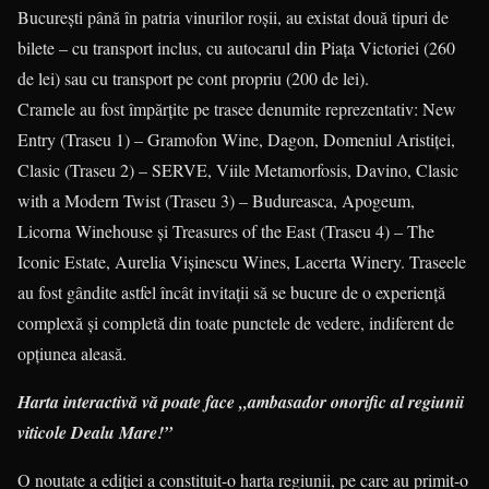
Bucureşti până în patria vinurilor roşii, au existat două tipuri de
bilete – cu transport inclus, cu autocarul din Piaţa Victoriei (260
de lei) sau cu transport pe cont propriu (200 de lei).
Cramele au fost împărţite pe trasee denumite reprezentativ: New
Entry (Traseu 1) – Gramofon Wine, Dagon, Domeniul Aristiței,
Clasic (Traseu 2) – SERVE, Viile Metamorfosis, Davino, Clasic
with a Modern Twist (Traseu 3) – Budureasca, Apogeum,
Licorna Winehouse şi Treasures of the East (Traseu 4) – The
Iconic Estate, Aurelia Vișinescu Wines, Lacerta Winery. Traseele
au fost gândite astfel încât invitaţii să se bucure de o experienţă
complexă şi completă din toate punctele de vedere, indiferent de
opţiunea aleasă.
Harta interactivă vă poate face „ambasador onorific al regiunii
viticole Dealu Mare!”
O noutate a ediţiei a constituit-o harta regiunii, pe care au primit-o