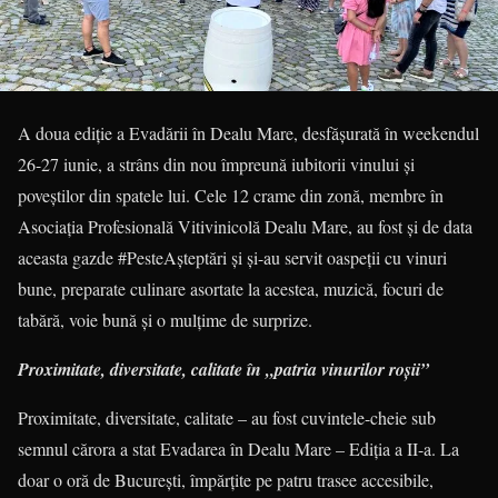
A doua ediție a Evadării în Dealu Mare, desfăşurată în weekendul
26-27 iunie, a strâns din nou împreună iubitorii vinului şi
poveştilor din spatele lui. Cele 12 crame din zonă, membre în
Asociaţia Profesională Vitivinicolă Dealu Mare, au fost şi de data
aceasta gazde #PesteAşteptări şi şi-au servit oaspeţii cu vinuri
bune, preparate culinare asortate la acestea, muzică, focuri de
tabără, voie bună şi o mulţime de surprize.
Proximitate, diversitate, calitate în „patria vinurilor roşii”
Proximitate, diversitate, calitate – au fost cuvintele-cheie sub
semnul cărora a stat Evadarea în Dealu Mare – Ediţia a II-a. La
doar o oră de Bucureşti, împărțite pe patru trasee accesibile,