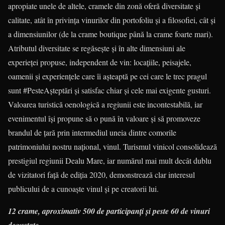
apropiate unele de altele, cramele din zonă oferă diversitate şi
calitate, atât în privința vinurilor din portofoliu şi a filosofiei, cât și
a dimensiunilor (de la crame boutique până la crame foarte mari).
Atributul diversitate se regăsește și în alte dimensiuni ale
experieței propuse, independent de vin: locaţiile, peisajele,
oamenii şi experienţele care îi aşteaptă pe cei care le trec pragul
sunt #PesteAșteptări și satisfac chiar și cele mai exigente gusturi.
Valoarea turistică oenologică a regiunii este incontestabilă, iar
evenimentul îşi propune să o pună în valoare şi să promoveze
brandul de ţară prin intermediul uneia dintre comorile
patrimoniului nostru naţional, vinul. Turismul vinicol consolidează
prestigiul regiunii Dealu Mare, iar numărul mai mult decât dublu
de vizitatori față de ediția 2020, demonstrează clar interesul
publicului de a cunoaşte vinul şi pe creatorii lui.
12 crame, aproximativ 500 de participanţi şi peste 60 de vinuri