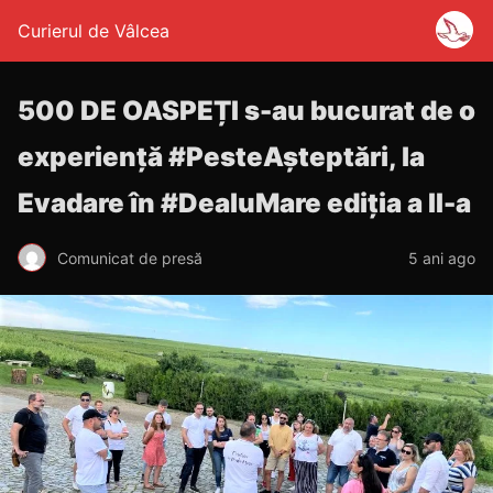
Curierul de Vâlcea
500 DE OASPEȚI s-au bucurat de o
experiență #PesteAşteptări, la
Evadare în #DealuMare ediția a II-a
Comunicat de presă
5 ani ago