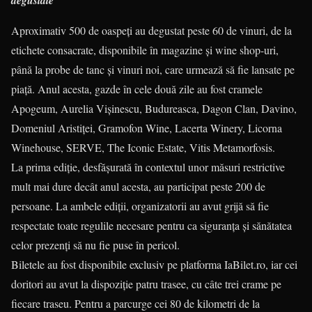
degustate
Aproximativ 500 de oaspeţi au degustat peste 60 de vinuri, de la
etichete consacrate, disponibile în magazine şi wine shop-uri,
până la probe de tanc şi vinuri noi, care urmează să fie lansate pe
piaţă. Anul acesta, gazde în cele două zile au fost cramele
Apogeum, Aurelia Vişinescu, Budureasca, Dagon Clan, Davino,
Domeniul Aristiței, Gramofon Wine, Lacerta Winery, Licorna
Winehouse, SERVE, The Iconic Estate, Vitis Metamorfosis.
La prima ediţie, desfăşurată în contextul unor măsuri restrictive
mult mai dure decât anul acesta, au participat peste 200 de
persoane. La ambele ediţii, organizatorii au avut grijă să fie
respectate toate regulile necesare pentru ca siguranţa şi sănătatea
celor prezenţi să nu fie puse în pericol.
Biletele au fost disponibile exclusiv pe platforma IaBilet.ro, iar cei
doritori au avut la dispoziţie patru trasee, cu câte trei crame pe
fiecare traseu. Pentru a parcurge cei 80 de kilometri de la