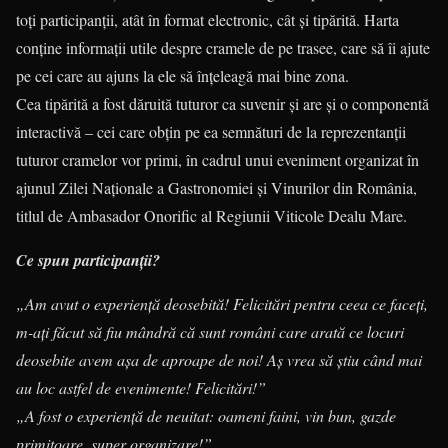
toţi participanţii, atât în format electronic, cât şi tipărită. Harta
conţine informaţii utile despre cramele de pe trasee, care să îi ajute
pe cei care au ajuns la ele să înţeleagă mai bine zona.
Cea tipărită a fost dăruită tuturor ca suvenir şi are şi o componentă
interactivă – cei care obţin pe ea semnături de la reprezentanţii
tuturor cramelor vor primi, în cadrul unui eveniment organizat în
ajunul Zilei Naţionale a Gastronomiei şi Vinurilor din România,
titlul de Ambasador Onorific al Regiunii Viticole Dealu Mare.
Ce spun participanții?
„Am avut o experiență deosebită! Felicitări pentru ceea ce faceți,
m-ați făcut să fiu mândră că sunt români care arată ce locuri
deosebite avem așa de aproape de noi! Aș vrea să știu când mai
au loc astfel de evenimente! Felicitări!”
„A fost o experiență de neuitat: oameni faini, vin bun, gazde
primitoare, super organizare!”