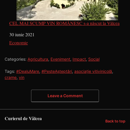
CEL MAI SCUMP VIN ROMÂNESC s-a născut la Vâlcea
Dată
30 iunie 2021
În legătură cu
Economie
Categories:
Agricultura
,
Eveniment
,
Impact
,
Social
Tags:
#DealuMare
,
#PesteAşteptări
,
asociație vitivinicolă
,
crame
,
vin
Leave a Comment
Curierul de Vâlcea
Back to top