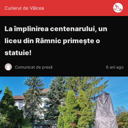
Curierul de Vâlcea
La împlinirea centenarului, un
liceu din Râmnic primește o
statuie!
Comunicat de presă
6 ani ago