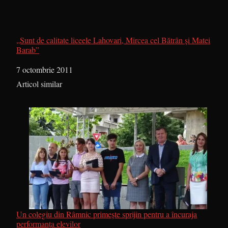
„Sunt de calitate liceele Lahovari, Mircea cel Bătrân și Matei
Barab”
Dată
7 octombrie 2011
În legătură cu
Articol similar
Un colegiu din Râmnic primește sprijin pentru a încuraja
performanța elevilor