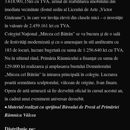
3.618.901,15lei cu TVA, urmat de reabilitarea imobilului din
imediata vecinătate (fostul sediu al Liceului de Arte „Victor
Giuleanu”), în care vor învăţa elevii din clasele mici – o investiţie
în valoare de 2.459.161 lei cu TVA.
Colegiul Naţional „Mircea cel Bătrân” se va bucura şi de o sală
de festivităţi modernizată şi cu o amenajare în stil amfiteatru cu
183 de locuri, lucrare bugetată cu suma de 1.256.640 lei cu TVA.
Nu în ultimul rând, Primăria Râmnicului a finanţat cu suma de
129.000 lei realizarea şi amplasarea bustului Domnitorului
„Mircea cel Bătrân” la intrarea principală în colegiu. Lucrarea
poartă semnătura sculptorului, vâlcean de origine, Ivan Jinaru.
Opera de artă urmează să fie dezvelită oficial în cursul acestui an,
în cadrul unui eveniment aniversar deosebit.
• Material realizat cu sprijinul Biroului de Presă al Primăriei
Râmnicu Vâlcea
Distribuie pe: