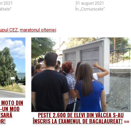
st 2021
31 august 2021
litate”
În „Comunicate”
upul CEZ
,
maratonul olteniei
A MOTO DIN
R-UN MOD
ESARĂ
PESTE 2.600 DE ELEVI DIN VÂLCEA S-AU
OR!
ÎNSCRIS LA EXAMENUL DE BACALAUREAT!
»»