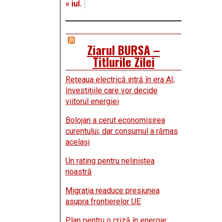
« iul.
Ziarul BURSA –
Titlurile Zilei
Reţeaua electrică intră în era AI;
Investiţiile care vor decide
viitorul energiei
Bolojan a cerut economisirea
curentului, dar consumul a rămas
acelaşi
Un rating pentru neliniştea
noastră
Migraţia readuce presiunea
asupra frontierelor UE
Plan pentru o criză în energie: