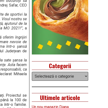
ntem bucuroși să
Ondrej Safar, CEO
e de sportivi la
. Visul nostru se
, ajutorul de la
 la MO 2021!”
, a
oferim îngrijiri
 mare nevoie de
rma într-o șansă
alul Județean de
la sate şansa la
Categorii
ienţe. Asta facem
responsabili, ca
declarat Mihaela
Categorii
ți. Proiectul se
Ultimele articole
 până la 100 de
 într-o familie.
Un nou magazin Diana