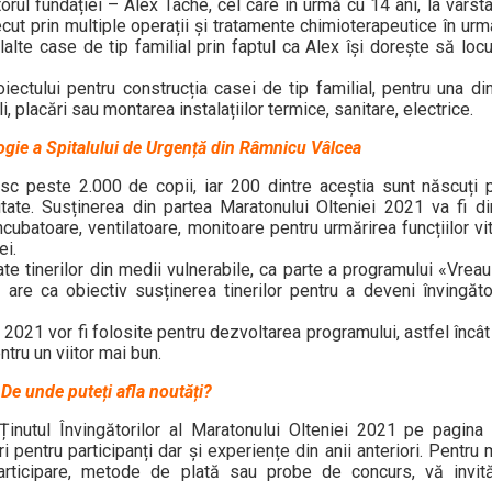
orul fundației – Alex Tache, cel care în urmă cu 14 ani, la vârst
ut prin multiple operații și tratamente chimioterapeutice în urm
alte case de tip familial prin faptul ca Alex își dorește să loc
ectului pentru construcția casei de tip familial, pentru una di
li, placări sau montarea instalațiilor termice, sanitare, electrice.
ogie a Spitalului de Urgență din Râmnicu Vâlcea
asc peste 2.000 de copii, iar 200 dintre aceștia sunt născuți
tate. Susținerea din partea Maratonului Olteniei 2021 va fi di
ubatoare, ventilatoare, monitoare pentru urmărirea funcțiilor v
ei.
 tinerilor din medii vulnerabile, ca parte a programului «Vreau 
are ca obiectiv susținerea tinerilor pentru a deveni învingăto
2021 vor fi folosite pentru dezvoltarea programului, astfel încât
ntru un viitor mai bun.
De unde puteți afla noutăți?
 Ținutul Învingătorilor al Maratonului Olteniei 2021 pe pagin
pentru participanți dar și experiențe din anii anteriori. Pentru 
participare, metode de plată sau probe de concurs, vă invi