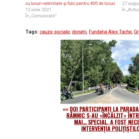
cu locuri nelimitate și fizic pentru 400 de locuri
27 augu
12 iunie 2021
În „Actua
În „Comunicate”
Tags:
cauze sociale
,
donații
,
Fundația Alex Tache
,
Gr
««
DOI PARTICIPANȚI LA PARAD
RÂMNIC S-AU «ÎNCĂLZIT» ÎNT
MAI… SPECIAL. A FOST NEC
INTERVENȚIA POLIȚIȘTIL