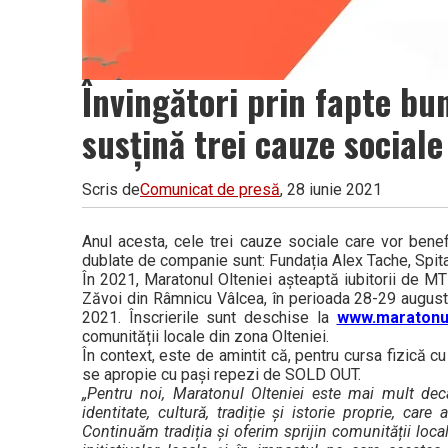
Învingători prin fapte bun
susțină trei cauze socia
Scris de
Comunicat de presă
, 28 iunie 2021
Anul acesta, cele trei cauze sociale care vor benef
dublate de companie sunt: Fundația Alex Tache, Spit
În 2021, Maratonul Olteniei așteaptă iubitorii de MTB 
Zăvoi din Râmnicu Vâlcea, în perioada 28-29 august ș
2021. Înscrierile sunt deschise la
www.maratonul
comunității locale din zona Olteniei.
În context, este de amintit că, pentru cursa fizică cu
se apropie cu pași repezi de SOLD OUT.
„Pentru noi, Maratonul Olteniei este mai mult decâ
identitate, cultură, tradiție și istorie proprie, c
Continuăm tradiția și oferim sprijin comunității loca