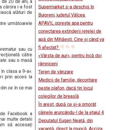
a de 20 de ani, a
a cărora i-a fost
Supermarket s-a deschis în
uiască alături de
Bujoreni, județul Vâlcea
APAVIL oprește apa pentru
ntre următoarele
conectarea extinderii rețelei de
apă din Mihăești. Cine și când va
fi afectat?
 prematur sau cu
recționată către
«Vârsta de aur», pentru încă doi
itale sau o masă
râmniceni
în clasa a 9-a».
Teren de vânzare
ri prin acces la
Medicii de familie, decontare
 din ce în ce mai
peste plafon, dacă țin locul
colegilor de breaslă
În arest, după ce și-a omorât
câinele aruncându-l de la etajul 4
a de Facebook a
mai multe detalii
Deputatul Eugen Neață, din
tăm să accesați
vacanță, direct la muncă. Acciza