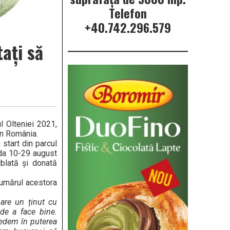
Telefon
+40.742.296.579
tați să
l Olteniei 2021,
on România.
 start din parcul
ada 10-29 august
ublată și donată
 numărul acestora
oare un ținut cu
 de a face bine.
Credem în puterea