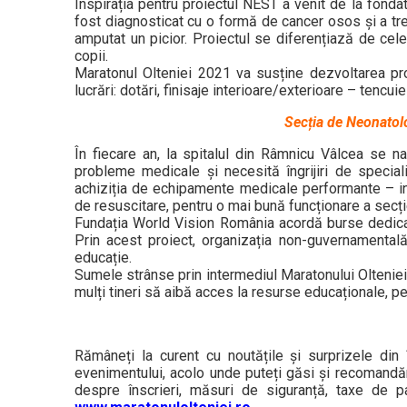
Inspirația pentru proiectul NEST a venit de la fondat
fost diagnosticat cu o formă de cancer osos și a trec
amputat un picior. Proiectul se diferențiază de celel
copii.
Maratonul Olteniei 2021 va susține dezvoltarea proi
lucrări: dotări, finisaje interioare/exterioare – tencuie
Secția de Neonatol
În fiecare an, la spitalul din Râmnicu Vâlcea se n
probleme medicale și necesită îngrijiri de speciali
achiziția de echipamente medicale performante – inc
de resuscitare, pentru o mai bună funcționare a secți
Fundația World Vision România acordă burse dedicate
Prin acest proiect, organizația non-guvernamentală 
educație.
Sumele strânse prin intermediul Maratonului Olteniei 
mulți tineri să aibă acces la resurse educaționale, pe
Rămâneți la curent cu noutățile și surprizele din
evenimentului, acolo unde puteți găsi și recomandări 
despre înscrieri, măsuri de siguranță, taxe de 