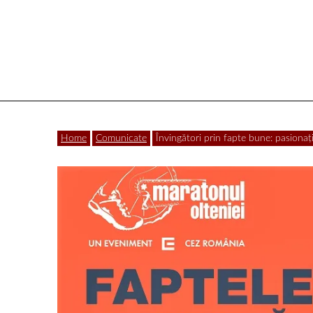
Vâlcea
Home
Comunicate
Învingători prin fapte bune: pasiona