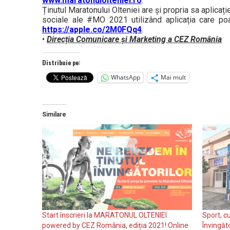
www.maratonulolteniei.ro
.
Ținutul Maratonului Olteniei are și propria sa aplicaț
sociale ale #MO 2021 utilizând aplicația care p
https://apple.co/2M0FQq4
.
•
Direcția Comunicare și Marketing a CEZ România
Distribuie pe:
WhatsApp
Mai mult
Similare
Start înscrieri la MARATONUL OLTENIEI
Sport, cu
powered by CEZ România, ediția 2021! Online
Învingăto