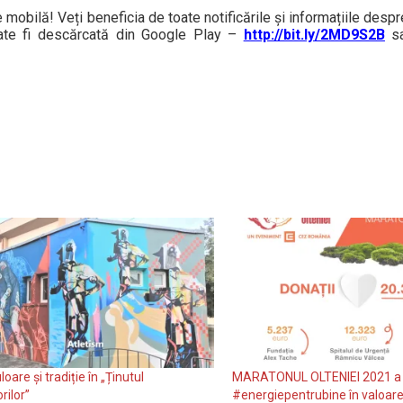
ie mobilă! Veți beneficia de toate notificările și informațiile desp
oate fi descărcată din Google Play –
http://bit.ly/2MD9S2B
sa
loare și tradiție în „Ținutul
MARATONUL OLTENIEI 2021 a
rilor”
#energiepentrubine în valoare