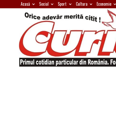
Skip
Acasă
Social
Sport
Cultura
Economie
to
content
Primul
Curierul
cotidian
particular
de
din
România