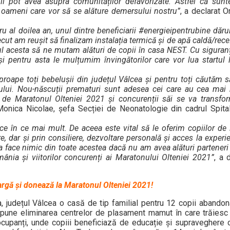
a îl pot avea asupra comunităților defavorizate. Astfel că su
i oameni care vor să se alăture demersului nostru”
, a declarat 
al doilea an, unul dintre beneficiarii #energieipentrubine dăruit
cut am reușit să finalizam instalația termică și de apă caldă/rece
l acesta să ne mutam alături de copii în casa NEST. Cu siguranță
i pentru asta le mulțumim învingătorilor care vor lua startul
oape toți bebelușii din județul Vâlcea și pentru toți căutăm să 
ului. Nou-născuții prematuri sunt adesea cei care au cea mai
it de Maratonul Olteniei 2021 și concurenții săi se va transfo
 Monica Nicolae, șefa Secției de Neonatologie din cadrul Spit
ce în ce mai mult. De aceea este vital să le oferim copiilor de 
e, dar şi prin consiliere, dezvoltare personală și acces la exper
 face nimic din toate acestea dacă nu am avea alături parteneri 
ia și viitorilor concurenți ai Maratonului Olteniei 2021”
, a 
argă și donează la Maratonul Olteniei 2021!
 județul Vâlcea o casă de tip familial pentru 12 copii abandona
opune eliminarea centrelor de plasament mamut în care trăiesc
cupanți, unde copiii beneficiază de educație și supraveghere ca