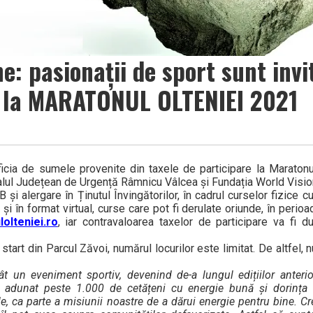
e: pasionații de sport sunt invi
le la MARATONUL OLTENIEI 2021
icia de sumele provenite din taxele de participare la Maratonu
alul Județean de Urgență Râmnicu Vâlcea și Fundația World Visi
și alergare în Ținutul Învingătorilor, în cadrul curselor fizice cu
i în format virtual, curse care pot fi derulate oriunde, în perio
olteniei.ro
, iar contravaloarea taxelor de participare va fi d
 start din Parcul Zăvoi, numărul locurilor este limitat. De altfel,
t un eveniment sportiv, devenind de-a lungul edițiilor anteri
are a adunat peste 1.000 de cetățeni cu energie bună și dorința
le, ca parte a misiunii noastre de a dărui energie pentru bine. 