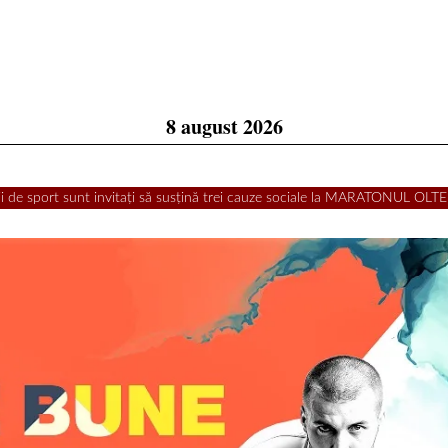
8 august 2026
ții de sport sunt invitați să susțină trei cauze sociale la MARATONUL OL