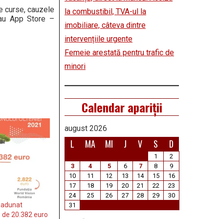
re curse, cauzele
la combustibil, TVA-ul la
u App Store –
imobiliare, câteva dintre
intervențiile urgente
Femeie arestată pentru trafic de
minori
Calendar apariții
august 2026
L
MA
MI
J
V
S
D
1
2
3
4
5
6
7
8
9
10
11
12
13
14
15
16
17
18
19
20
21
22
23
24
25
26
27
28
29
30
 adunat
31
 de 20.382 euro