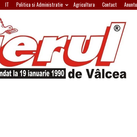
IT
Politica si Administratie
Agricultura
Contact
Anuntu
H
W
A