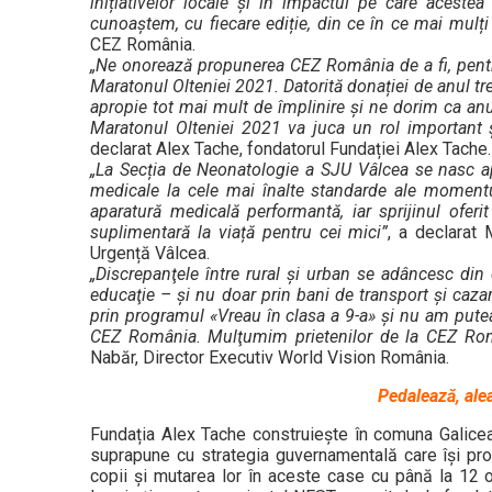
inițiativelor locale și în impactul pe care aceste
cunoaștem, cu fiecare ediție, din ce în ce mai mulț
CEZ România.
„Ne onorează propunerea CEZ România de a fi, pentru 
Maratonul Olteniei 2021. Datorită donației de anul tre
apropie tot mai mult de împlinire și ne dorim ca anu
Maratonul Olteniei 2021 va juca un rol important ș
declarat Alex Tache, fondatorul Fundației Alex Tache.
„La Secția de Neonatologie a SJU Vâlcea se nasc apr
medicale la cele mai înalte standarde ale moment
aparatură medicală performantă, iar sprijinul ofer
suplimentară la viață pentru cei mici”
, a declarat
Urgență Vâlcea.
„Discrepanţele între rural şi urban se adâncesc din 
educaţie – şi nu doar prin bani de transport şi cazar
prin programul «Vreau în clasa a 9-a» şi nu am putea
CEZ România. Mulţumim prietenilor de la CEZ Român
Nabăr, Director Executiv World Vision România.
Pedalează, ale
Fundația Alex Tache construiește în comuna Galicea,
suprapune cu strategia guvernamentală care își pr
copii și mutarea lor în aceste case cu până la 12 o