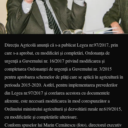
Direcția Agricolă anunță că s-a publicat Legea nr.97/2017, prin
care s-a aprobat, cu modificări și completări, Ordonanţa de
urgenţă a Guvernului nr. 16/2017 privind modificarea şi
completarea Ordo­nanţei de urgenţă a Guvernului nr. 3/2015
pentru aprobarea schemelor de plăţi care se aplică în agricultură în
perioada 2015-2020. Astfel, pentru implementarea prevederilor
din Legea nr.97/2017 și corelarea aces­tora cu documentele
aferente, este necesară modi­ficarea în mod corespunzător a
Ordinului ministrului agriculturii și dezvoltării rurale nr.619/2015,
cu modificările și completările ulterioare.
Conform spuselor lui Marin Cernătescu (foto), directorul exe­cutiv