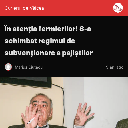
Curierul de Vâlcea
În atenția fermierilor! S-a
schimbat regimul de
subvenționare a pajiștilor
Marius Ciutacu
9 ani ago