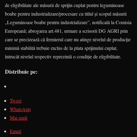
de eligibilitate ale măsurii de sprijin cuplat pentru legumi­noase
boabe pentru indus­trializare/procesare cu titlul și scopul măsurii
„Leguminoase boa­be pentru industrializare”, notificată la Comisia
Europeană; abrogarea art.481, urmare a scrisorii DG AGRI prin
care se precizează că fermierul care nu atinge nivelul de producție
minimă stabilită trebuie exclus de la plata sprijinului cuplat,
întrucât nivelul respectiv reprezintă o condiție de eligibilitate.
Distribuie pe:
Tweet
WhatsApp
Mai mult
Email