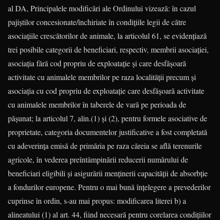
al DA, Principalele modificări ale Ordinului vizează: în cazul
pajiș­tilor concesio­nate/în­chi­riate în condițiile legii de către
asociațiile crescă­torilor de animale, la articolul 61, se evidențiază
trei posibile categorii de beneficiari, respectiv, membrii asociației,
asociația fără cod propriu de exploatație și care desfășoară
activitate cu animalele membrilor pe raza localității precum și
asociația cu cod propriu de exploatație care desfășoară activi­tate
cu animalele membrilor în taberele de vară pe perioada de
pășunat; la articolul 7, alin.(1) și (2), pentru formele asociative de
proprietate, categoria documentelor justificative a fost completată
cu adeverința emisă de primăria pe raza căreia se află terenurile
agricole, în vederea preîntâmpinării reducerii numărului de
beneficiari eligibili și asigurării menținerii capa­cității de absorbție
a fondurilor europene. Pentru o mai bună înțe­legere a prevederilor
cuprinse în ordin, s-au mai propus: modifi­carea literei b) a
alineatului (1) al art. 44, fiind necesară pentru corelarea condițiilor