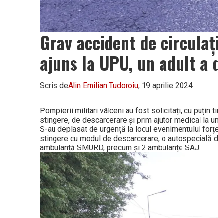
Grav accident de circulați
ajuns la UPU, un adult a 
Scris de
Alin Emilian Tudoroiu
, 19 aprilie 2024
Pompierii militari vâlceni au fost solicitați, cu puțin
stingere, de descarcerare și prim ajutor medical la un
S-au deplasat de urgență la locul evenimentului for
stingere cu modul de descarcerare, o autospecială de
ambulanță SMURD, precum și 2 ambulanțe SAJ.