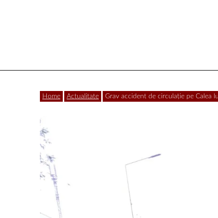
Vâlcea
Home
Actualitate
Grav accident de circulație pe Calea l