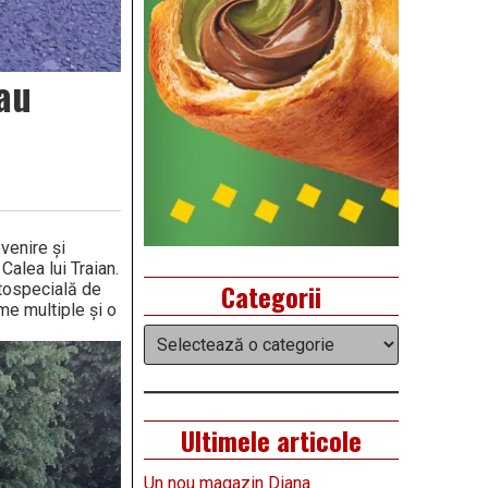
 au
evenire și
Calea lui Traian.
Categorii
utospecială de
me multiple și o
Categorii
Ultimele articole
Un nou magazin Diana