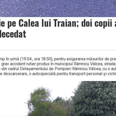
e pe Calea lui Traian; doi copii
decedat
 timp în urmă (19.04., ora 18.50), pentru asigurarea măsurilor de pr
 grav accident rutier produs în municipiul Râmnicu Vâlcea, strada 
țe din cadrul Detașamentului de Pompieri Râmnicu Vâlcea, cu o a
 descarcerare, o autospecială pentru transport personal și victi