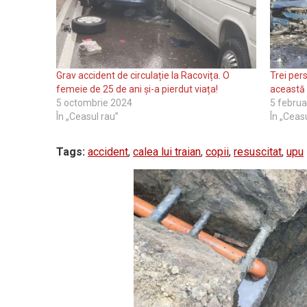
Grav accident de circulație la Racovița. O
Trei per
femeie de 25 de ani și-a pierdut viața!
această
5 octombrie 2024
5 februa
În „Ceasul rau”
În „Ceas
Tags:
accident
,
calea lui traian
,
copii
,
resuscitat
,
upu