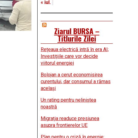
« iul.
Ziarul BURSA –
Titlurile Zilei
Reţeaua electrică intră în era AI;
Investiţiile care vor decide
viitorul energiei
Bolojan a cerut economisirea
curentului, dar consumul a rămas
acelaşi
Un rating pentru neliniştea
noastră
Migraţia readuce presiunea
asupra frontierelor UE
Plan pentru o criză în energie: