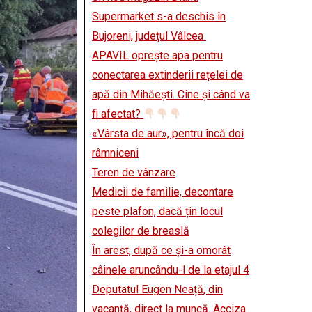
Supermarket s-a deschis în
Bujoreni, județul Vâlcea
APAVIL oprește apa pentru
conectarea extinderii rețelei de
apă din Mihăești. Cine și când va
fi afectat?
«Vârsta de aur», pentru încă doi
râmniceni
Teren de vânzare
Medicii de familie, decontare
peste plafon, dacă țin locul
colegilor de breaslă
În arest, după ce și-a omorât
câinele aruncându-l de la etajul 4
Deputatul Eugen Neață, din
vacanță, direct la muncă. Acciza