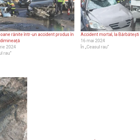
soane rănite într-un accident produs în
Accident mortal, la Bărbătești
 dimineață
16 mai 2024
rie 2024
În „Ceasul rau”
ul rau”