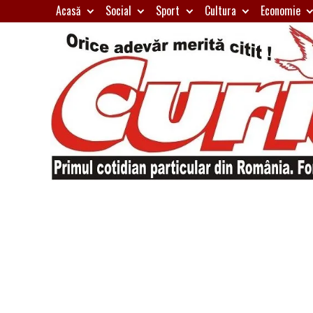
Skip
Acasă
Social
Sport
Cultura
Economie
to
content
Primul
Curierul
cotidian
particular
de
din
România