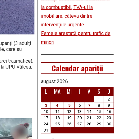
la combustibil, TVA-ul la
imobiliare, câteva dintre
intervențiile urgente
Femeie arestată pentru trafic de
minori
panți (3 adulți
le, care au
rci traumatice),
Calendar apariții
i la UPU Vâlcea.
august 2026
L
MA
MI
J
V
S
D
1
2
3
4
5
6
7
8
9
10
11
12
13
14
15
16
17
18
19
20
21
22
23
24
25
26
27
28
29
30
31