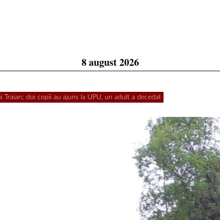
8 august 2026
ui Traian; doi copii au ajuns la UPU, un adult a decedat