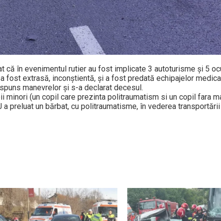
at că în evenimentul rutier au fost implicate 3 autoturisme și 5 ocu
 a fost extrasă, inconștientă, și a fost predată echipajelor medica
ăspuns manevrelor și s-a declarat decesul.
 minori (un copil care prezinta politraumatism si un copil fara ma
J a preluat un bărbat, cu politraumatisme, în vederea transportări