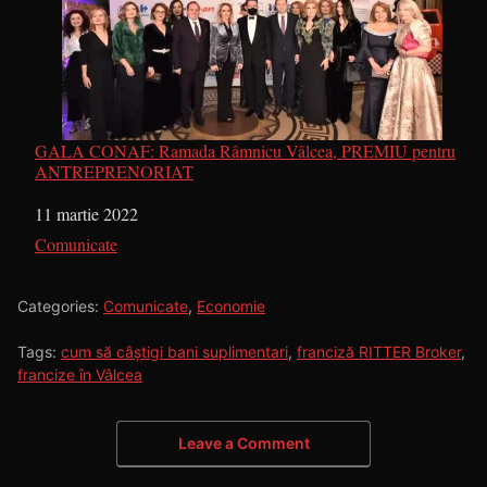
GALA CONAF: Ramada Râmnicu Vâlcea, PREMIU pentru
ANTREPRENORIAT
Dată
11 martie 2022
În legătură cu
Comunicate
Categories:
Comunicate
,
Economie
Tags:
cum să câștigi bani suplimentari
,
franciză RITTER Broker
,
francize în Vâlcea
Leave a Comment