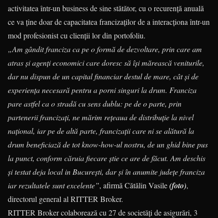
activitatea într-un business de sine stătător, cu o recurență anuală
ce va ține doar de capacitatea francizaților de a interacționa într-un
mod profesionist cu clienții lor din portofoliu.
„Am gândit franciza ca pe o formă de dezvoltare, prin care am
atras și agenți economici care doresc să își mărească veniturile,
dar nu dispun de un capital financiar destul de mare, cât și de
experiența necesară pentru a porni singuri la drum. Franciza
pare astfel ca o stradă cu sens dublu: pe de o parte, prin
partenerii francizați, ne mărim rețeaua de distribuție la nivel
național, iar pe de altă parte, francizații care ni se alătură la
drum beneficiază de tot know-how-ul nostru, de un ghid bine pus
la punct, conform căruia fiecare știe ce are de făcut. Am deschis
și testat deja local in București, dar și în anumite județe franciza
iar rezultatele sunt excelente”
, afirmă Cătălin Vasile
(foto)
,
directorul general al RITTER Broker.
RITTER Broker colaborează cu 27 de societăți de asigurări, 3