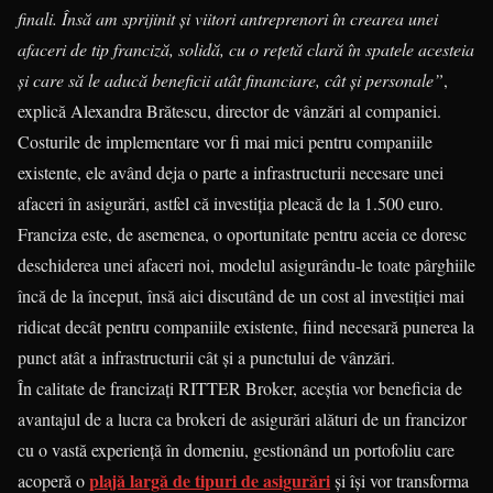
finali. Însă am sprijinit și viitori antreprenori în crearea unei
afaceri de tip franciză, solidă, cu o rețetă clară în spatele acesteia
și care să le aducă beneficii atât financiare, cât și personale”
,
explică Alexandra Brătescu, director de vânzări al companiei.
Costurile de implementare vor fi mai mici pentru companiile
existente, ele având deja o parte a infrastructurii necesare unei
afaceri în asigurări, astfel că investiția pleacă de la 1.500 euro.
Franciza este, de asemenea, o oportunitate pentru aceia ce doresc
deschiderea unei afaceri noi, modelul asigurându-le toate pârghiile
încă de la început, însă aici discutând de un cost al investiției mai
ridicat decât pentru companiile existente, fiind necesară punerea la
punct atât a infrastructurii cât și a punctului de vânzări.
În calitate de francizați RITTER Broker, aceștia vor beneficia de
avantajul de a lucra ca brokeri de asigurări alături de un francizor
cu o vastă experiență în domeniu, gestionând un portofoliu care
plajă largă de tipuri de asigurări
acoperă o
și își vor transforma