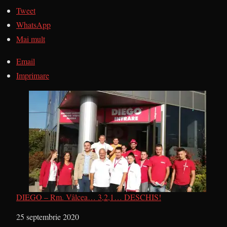
Tweet
WhatsApp
Mai mult
Email
Imprimare
DIEGO – Rm. Vâlcea… 3,2,1… DESCHIS!
Dată
25 septembrie 2020