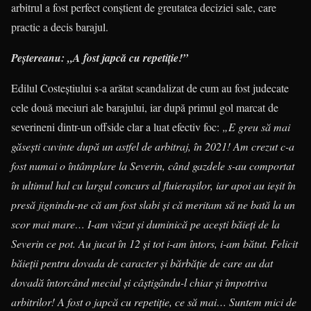
arbitrul a fost perfect conștient de greutatea deciziei sale, care
practic a decis barajul.
Peștereanu: „A fost japcă cu repetiție!”
Edilul Costeștiului s-a arătat scandalizat de cum au fost judecate
cele două meciuri ale barajului, iar după primul gol marcat de
severineni dintr-un offside clar a luat efectiv foc:
„E greu să mai
găsești cuvinte după un astfel de arbitraj, în 2021! Am crezut c-a
fost numai o întâmplare la Severin, când gazdele s-au comportat
în ultimul hal cu largul concurs al fluierașilor, iar apoi au ieșit în
presă jignindu-ne că am fost slabi și că meritam să ne bată la un
scor mai mare… I-am văzut și duminică pe acești băieți de la
Severin ce pot. Au jucat în 12 și tot i-am întors, i-am bătut. Felicit
băieții pentru dovada de caracter și bărbăție de care au dat
dovadă întorcând meciul și câștigându-l chiar și împotriva
arbitrilor! A fost o japcă cu repetiție, ce să mai… Suntem mici de