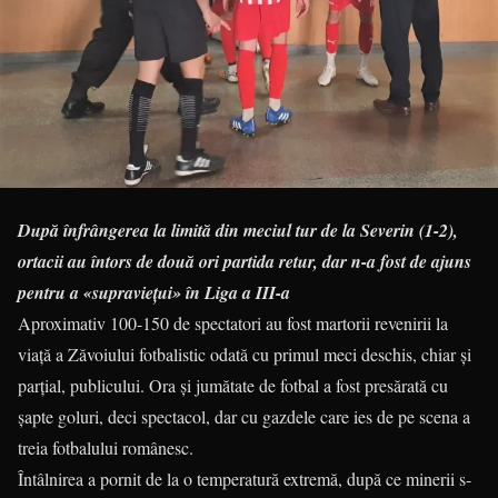
După înfrângerea la limită din meciul tur de la Severin (1-2),
ortacii au întors de două ori partida retur, dar n-a fost de ajuns
pentru a «supraviețui» în Liga a III-a
Aproximativ 100-150 de spectatori au fost martorii revenirii la
viață a Zăvoiului fotbalistic odată cu primul meci deschis, chiar și
parțial, publicului. Ora și jumătate de fotbal a fost presărată cu
șapte goluri, deci spectacol, dar cu gazdele care ies de pe scena a
treia fotbalului românesc.
Întâlnirea a pornit de la o temperatură extremă, după ce minerii s-