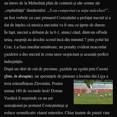
au întors de la Mehedinți plini de contuzii și alte semne ale
„ospitalității” dunărenilor.
„S-au comportat ca niște măcelari!”
,
au fost vorbele cu care primarul Costeștiului a prefațat meciul și a
dat de înțeles că muzica meciului va fi una cu țipete de durere.
În fapt, meciul a debutat de la 0-1, atunci când, dintr-un offside
uriaș, oaspeții au deschis scorul încă din minutul 7 prin golul lui
Crac. La faza imediat următoare, un penalty evident neacordat
gazdelor a dus meciul în zona unor suspiciuni și acuzații perfect
îndreptățite.
După un sfert de oră de presiune, gazdele au egalat prin Casoni
(foto, în dreapta)
, iar speranțele de păstrare a locului din Liga a
treia
reînsuflețeau Zăvoiului. Pentru
numai 180 de secunde însă! Dorian
Vasilică îl surprinde cu un șut
senzațional pe portarul Costeștiuluiși și
reduce semnificativ elanul minerilor. Chiar înainte de pauză vine