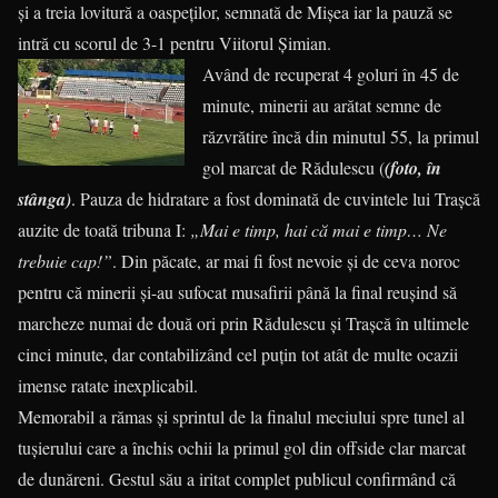
și a treia lovitură a oaspeților, semnată de Mișea iar la pauză se
intră cu scorul de 3-1 pentru Viitorul Șimian.
Având de recuperat 4 goluri în 45 de
minute, minerii au arătat semne de
răzvrătire încă din minutul 55, la primul
gol marcat de Rădulescu (
(foto, în
stânga)
. Pauza de hidratare a fost dominată de cuvintele lui Trașcă
auzite de toată tribuna I:
„Mai e timp, hai că mai e timp… Ne
trebuie cap!”
. Din păcate, ar mai fi fost nevoie și de ceva noroc
pentru că minerii și-au sufocat musafirii până la final reușind să
marcheze numai de două ori prin Rădulescu și Trașcă în ultimele
cinci minute, dar contabilizând cel puțin tot atât de multe ocazii
imense ratate inexplicabil.
Memorabil a rămas și sprintul de la finalul meciului spre tunel al
tușierului care a închis ochii la primul gol din offside clar marcat
de dunăreni. Gestul său a iritat complet publicul confirmând că