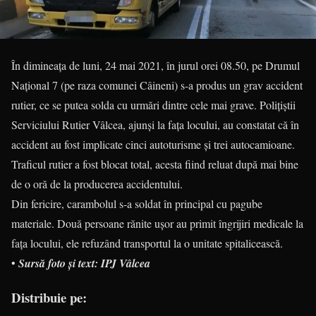
În dimineața de luni, 24 mai 2021, în jurul orei 08.50, pe Drumul
Național 7 (pe raza comunei Câineni) s-a produs un grav accident
rutier, ce se putea solda cu urmări dintre cele mai grave. Polițiștii
Serviciului Rutier Vâlcea, ajunși la fața locului, au constatat că în
accident au fost implicate cinci autoturisme și trei autocamioane.
Traficul rutier a fost blocat total, acesta fiind reluat după mai bine
de o oră de la producerea accidentului.
Din fericire, carambolul s-a soldat în principal cu pagube
materiale. Două persoane rănite ușor au primit îngrijiri medicale la
fața locului, ele refuzând transportul la o unitate spitalicească.
•
Sursă foto și text: IPJ Vâlcea
Distribuie pe: