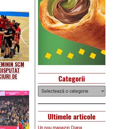
EMININ SCM
DISPUTAT
IURI DE
Categorii
Categorii
Ultimele articole
Un nou magazin Diana