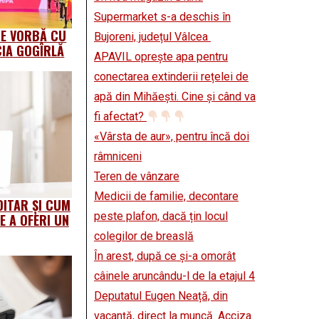
Supermarket s-a deschis în
DE VORBĂ CU
Bujoreni, județul Vâlcea
CIA GOGÎRLĂ
APAVIL oprește apa pentru
conectarea extinderii rețelei de
apă din Mihăești. Cine și când va
fi afectat?
«Vârsta de aur», pentru încă doi
râmniceni
Teren de vânzare
Medicii de familie, decontare
DITAR ȘI CUM
peste plafon, dacă țin locul
E A OFERI UN
colegilor de breaslă
În arest, după ce și-a omorât
câinele aruncându-l de la etajul 4
Deputatul Eugen Neață, din
vacanță, direct la muncă. Acciza