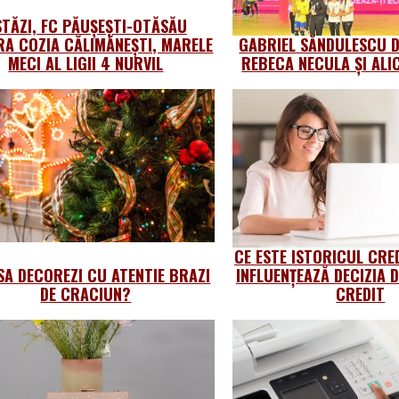
STĂZI, FC PĂUȘEȘTI-OTĂSĂU
A COZIA CĂLIMĂNEȘTI, MARELE
GABRIEL SĂNDULESCU 
MECI AL LIGII 4 NURVIL
REBECA NECULA ȘI ALI
CE ESTE ISTORICUL CRE
SA DECOREZI CU ATENTIE BRAZI
INFLUENȚEAZĂ DECIZIA D
DE CRACIUN?
CREDIT