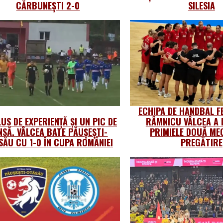
CĂRBUNEȘTI 2-0
SILESIA
ECHIPA DE HANDBAL F
US DE EXPERIENȚĂ ȘI UN PIC DE
RÂMNICU VÂLCEA A 
NSĂ. VÂLCEA BATE PĂUȘEȘTI-
PRIMIELE DOUĂ MEC
SĂU CU 1-0 ÎN CUPA ROMÂNIEI
PREGĂTIRE