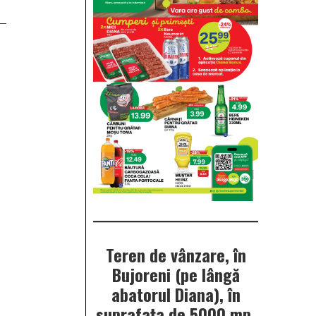
Teren de vânzare, în
Bujoreni (pe lângă
abatorul Diana), în
suprafața de 5000 mp.