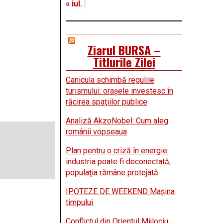
« iul.
Ziarul BURSA –
Titlurile Zilei
Canicula schimbă regulile
turismului: oraşele investesc în
răcirea spaţiilor publice
Analiză AkzoNobel: Cum aleg
românii vopseaua
Plan pentru o criză în energie:
industria poate fi deconectată,
populaţia rămâne protejată
IPOTEZE DE WEEKEND Maşina
timpului
Conflictul din Orientul Mijlociu