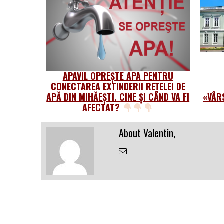
APAVIL OPREȘTE APA PENTRU
CONECTAREA EXTINDERII REȚELEI DE
APĂ DIN MIHĂEȘTI. CINE ȘI CÂND VA FI
«VÂR
AFECTAT?
About Valentin,
Email
the
Author