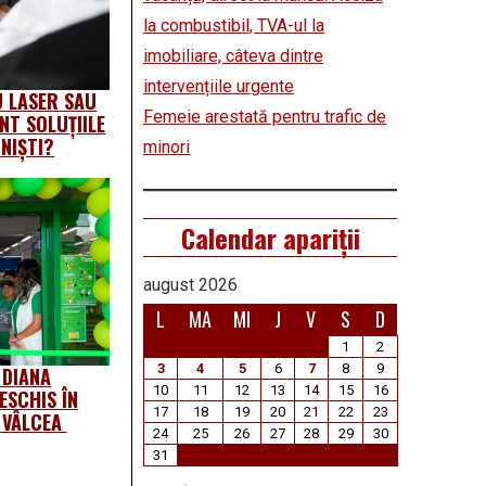
la combustibil, TVA-ul la
imobiliare, câteva dintre
intervențiile urgente
 LASER SAU
Femeie arestată pentru trafic de
NT SOLUȚIILE
NIŞTI?
minori
Calendar apariții
august 2026
L
MA
MI
J
V
S
D
1
2
3
4
5
6
7
8
9
 DIANA
10
11
12
13
14
15
16
ESCHIS ÎN
17
18
19
20
21
22
23
L VÂLCEA
24
25
26
27
28
29
30
31