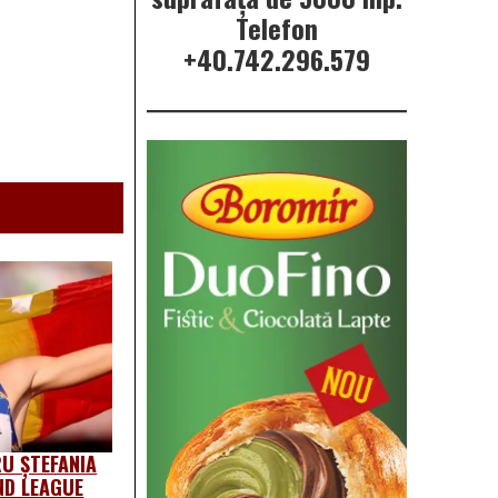
Telefon
+40.742.296.579
U ȘTEFANIA
ND LEAGUE