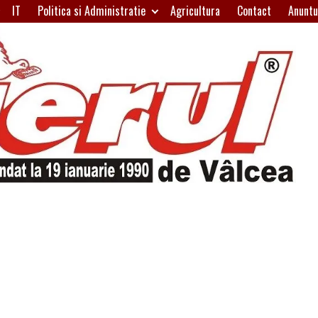
IT
Politica si Administratie
Agricultura
Contact
Anuntu
H
W
A