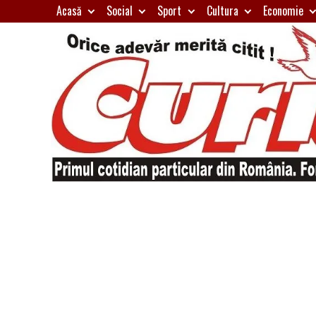
Skip
Acasă
Social
Sport
Cultura
Economie
to
content
Primul
Curierul
cotidian
particular
de
din
România