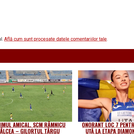
l.
Află cum sunt procesate datele comentariilor tale
.
TIMUL AMICAL. SCM RÂMNICU
ONORANT LOC 7 PENTR
VÂLCEA – GILORTUL TÂRGU
UȚĂ LA ETAPA DIAMO