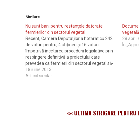
Similare
Nu sunt bani pentru restanţele datorate
Documen
fermierilor din sectorul vegetal
vegetal
Recent, Camera Depu­ta­ților a hotărât cu 242
28 april
de voturi pentru, 4 abţineri și 16 voturi
În „Agric
împotrivă încetarea proce­du­rii legislative prin
respingere definitivă a proiec­tu­lui care
prevedea ca fermierii din sec­torul vegetal să-
și primeas­că banii restanți. Po­trivit Came­rei
18 iunie 2013
Deputaților, disputele pe banii producătorilor
Articol similar
durează de mai bine de doi ani. Potrivit…
««
ULTIMA STRIGARE PENTRU 