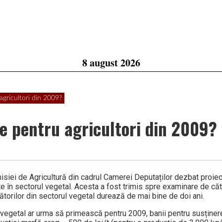
8 august 2026
agricultori din 2009?
e pentru agricultori din 2009?
iei de Agricultură din cadrul Camerei Deputaților dezbat pro­iec
nte în sec­to­rul vegetal. Acesta a fost trimis spre exa­minare de c
ătorilor din sectorul vegetal durează de mai bine de doi ani.
ul vegetal ar urma să primească pentru 2009, banii pentru susținer