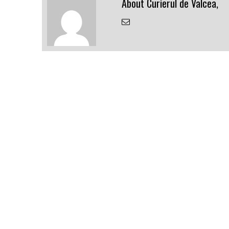
About Curierul de Valcea,
Email
the
Author