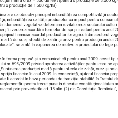
ucției marfă orez – 500 de lei/t (pentru o producție de 3.000 kg/
tru o producție de 1.500 kg/ha)
a are ca obiectiv prin­cipal îmbunătățirea competitivității sec­tor
ății, îmbunătățirea calității produselor cu impact pentru consumul 
e din dome­niul vegetal va determina revitalizarea sectorului cultur
ri, în vederea acordării formelor de sprijin restant pentru anul 2
ijinul financiar acor­dat producătorilor agricoli din sectorul veg
a marfă de soia, sfeclă de zahăr și orez pentru producția anului 2
 alocate”, se arată în expunerea de motive a proiectului de lege p
ve în forma propusă și a comunicat că pentru anul 2009, acest tip 
lui nr. 693/2009 privind aprobarea activităților pentru care se ap
. „Susținerea producției marfă pentru sfecla de zahăr, orez și soi
t sprijin financiar în anul 2009. În consecință, ajutorul financiar pr
te fi acordat în baza perioadei de tranziție stabilită în Tratatul 
i reglementări pentru trecut pune în discuție constituționalitatea a
nsacrat prin pre­vederile art. 15 alin. (2) din Cons­ti­tuția României”,