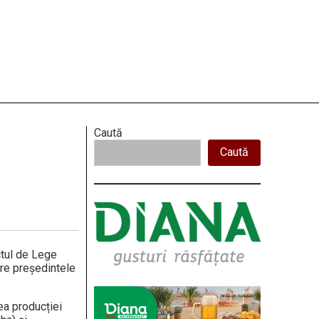
Right
Caută
Caută
Asides
­tul de Lege
ătre președintele
ea producției