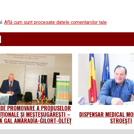
l.
Află cum sunt procesate datele comentariilor tale
.
d
 DE PROMOVARE A PRODUSELOR
IȚIONALE ȘI MEȘTEȘUGĂREȘTI –
DISPENSAR MEDICAL MO
 GAL AMARADIA-GILORT-OLTEȚ
STROEȘTI