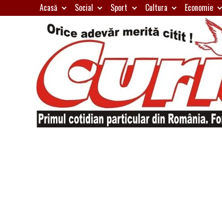
Skip
Acasă
Social
Sport
Cultura
Economie
to
content
Primul
Curierul
cotidian
particular
de
din
România