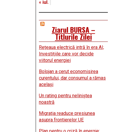
« iul.
Ziarul BURSA –
Titlurile Zilei
Reţeaua electrică intră în era AI;
Investiţiile care vor decide
viitorul energiei
Bolojan a cerut economisirea
curentului, dar consumul a rămas
acelaşi
Un rating pentru neliniştea
noastră
Migraţia readuce presiunea
asupra frontierelor UE
Plan pentru o criză în energie: