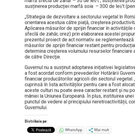
marfă sfeclă de zahăr – 30 de lei/t , susținerea prod
susținerea producției marfă soia – 300 de lei/t (pen
„Strategia de dezvoltare a sectorului vegetal în Români
orientarea acestuia către piață, creșterea productivit
Aplicarea măsurilor de sprijin financiar în activitățil
sfeclă de zahăr, orez) prin elaborarea acestei propune
prezentul proiect de act normativ se reglementează spr
măsurilor de sprijin financiar restant pentru producți
determina creș­­terea volumului resurselor finan­ciare
de către Direcţie.
Guvernul nu a susținut adoptarea inițiativei legislati
a fost acordat conform prevederilor Hotărârii Guver­nu
financiar producătorilor agricoli din sectorul vegetal
cuprinsă în lista activităților pentru care a fost aloca
aceste culturi nu poate avea caracter restant și nu poa
mâ­niei la Uniunea Europeană. În plus, ins­tituirea une
punctul de vedere al princi­piu­lui neretroactivității, co
Guver­nu­lui.
Distribuie pe:
WhatsApp
Mai mult