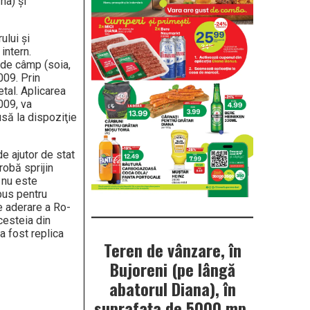
ha) și
ului și
intern.
i de câmp (soia,
009. Prin
etal. Aplicarea
009, va
usă la dispoziţie
de ajutor de stat
robă sprijin
a nu este
opus pentru
de aderare a Ro­
ces­teia din
 a fost replica
Teren de vânzare, în
Bujoreni (pe lângă
abatorul Diana), în
suprafața de 5000 mp.