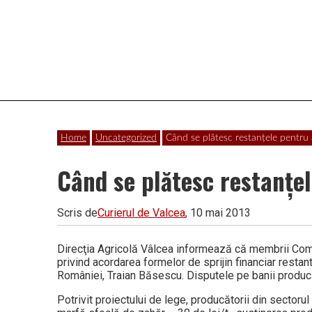
Vâlcea
Home
Uncategorized
Când se plătesc restanţele pentru 
Când se plătesc restanţel
Scris de
Curierul de Valcea
, 10 mai 2013
Direcţia Agricolă Vâlcea informează că membrii Comis
privind acordarea for­me­lor de sprijin financiar resta
României, Traian Băsescu. Disputele pe banii pro­du­c
Potrivit proiectului de lege, producătorii din sector