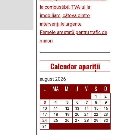
la combustibil, TVA-ul la
imobiliare, câteva dintre
intervențiile urgente
Femeie arestată pentru trafic de
minori
Calendar apariții
august 2026
L
MA
MI
J
V
S
D
1
2
3
4
5
6
7
8
9
10
11
12
13
14
15
16
17
18
19
20
21
22
23
24
25
26
27
28
29
30
31