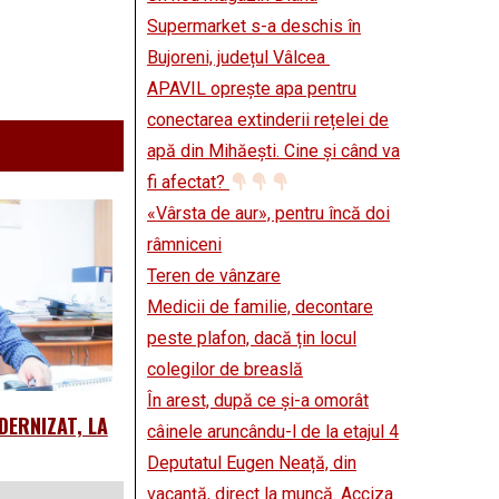
Supermarket s-a deschis în
Bujoreni, județul Vâlcea
APAVIL oprește apa pentru
conectarea extinderii rețelei de
apă din Mihăești. Cine și când va
fi afectat?
«Vârsta de aur», pentru încă doi
râmniceni
Teren de vânzare
Medicii de familie, decontare
peste plafon, dacă țin locul
colegilor de breaslă
În arest, după ce și-a omorât
DERNIZAT, LA
câinele aruncându-l de la etajul 4
Deputatul Eugen Neață, din
vacanță, direct la muncă. Acciza