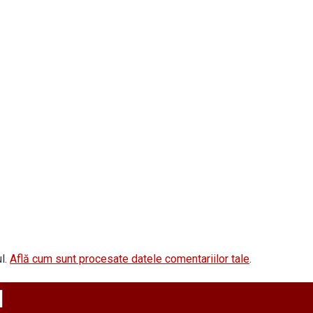
l.
Află cum sunt procesate datele comentariilor tale
.
d