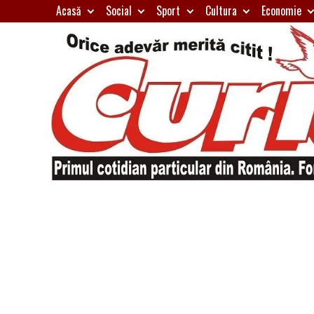
Skip
Acasă
Social
Sport
Cultura
Economie
to
content
Primul
Curierul
cotidian
particular
de
din
România