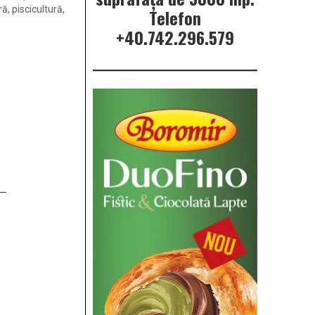
ă, piscicultură,
Telefon
 a trecut, marți,
+40.742.296.579
ecizional în
 au dat undă