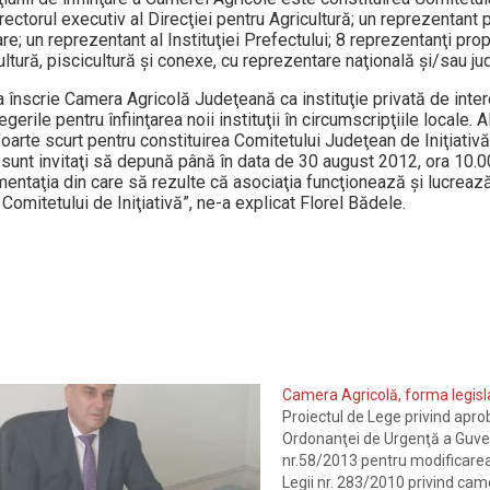
irectorul executiv al Direcţiei pentru Agricultură; un reprezentant
re; un reprezentant al Instituţiei Prefectului; 8 reprezentanţi pr
cultură, piscicultură şi conexe, cu reprezentare naţională şi/sau j
 înscrie Camera Agricolă Judeţeană ca instituţie privată de inter
egerile pentru înfiinţarea noii instituţii în circumscripţiile locale. 
oarte scurt pentru constituirea Comitetului Judeţean de Iniţiativă
 sunt invitaţi să depună până în data de 30 august 2012, ora 10.00
entaţia din care să rezulte că asociaţia funcţionează şi lucrează
omitetului de Iniţiativă”, ne-a explicat Florel Bădele.
Camera Agricolă, forma legisla
Proiectul de Lege privind apr
Ordonanţei de Urgenţă a Guve
nr.58/2013 pentru modificare
Legii nr. 283/2010 privind cam