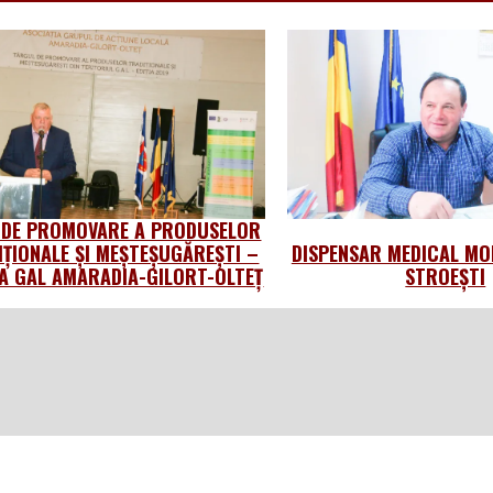
 DE PROMOVARE A PRODUSELOR
IȚIONALE ȘI MEȘTEȘUGĂREȘTI –
DISPENSAR MEDICAL MO
 GAL AMARADIA-GILORT-OLTEȚ
STROEȘTI