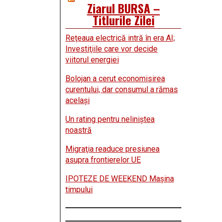
Ziarul BURSA –
Titlurile Zilei
Reţeaua electrică intră în era AI;
Investiţiile care vor decide
viitorul energiei
Bolojan a cerut economisirea
curentului, dar consumul a rămas
acelaşi
Un rating pentru neliniştea
noastră
Migraţia readuce presiunea
asupra frontierelor UE
IPOTEZE DE WEEKEND Maşina
timpului