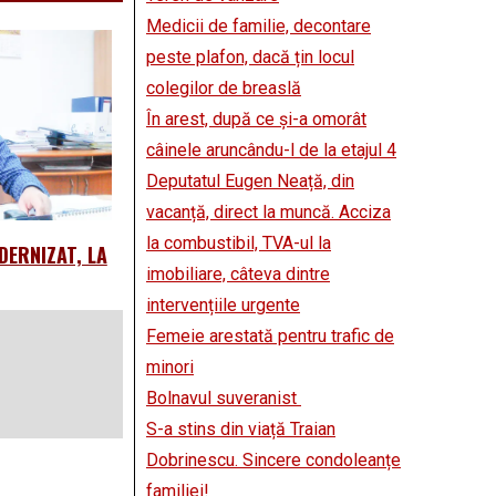
Medicii de familie, decontare
peste plafon, dacă țin locul
colegilor de breaslă
În arest, după ce și-a omorât
câinele aruncându-l de la etajul 4
Deputatul Eugen Neață, din
vacanță, direct la muncă. Acciza
la combustibil, TVA-ul la
DERNIZAT, LA
imobiliare, câteva dintre
intervențiile urgente
Femeie arestată pentru trafic de
minori
Bolnavul suveranist
S-a stins din viață Traian
Dobrinescu. Sincere condoleanțe
familiei!