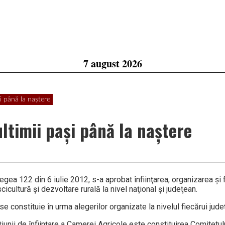
7 august 2026
i până la naştere
ltimii paşi până la naştere
ea 122 din 6 iulie 2012, s-a aprobat înfiinţarea, organizarea şi 
cicultură şi dezvoltare rurală la nivel naţional şi judeţean.
e constituie în urma alegerilor organizate la nivelul fiecărui judeţ
cţiunii de înfiinţare a Camerei Agricole este constituirea Comitet