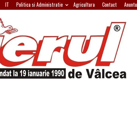
IT
Politica si Administratie
Agricultura
Contact
Anuntu
H
W
A