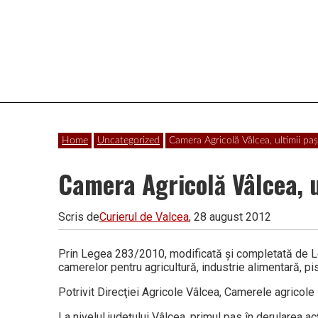
Vâlcea
Home
Uncategorized
Camera Agricolă Vâlcea, ultimii paş
Camera Agricolă Vâlcea, u
Scris de
Curierul de Valcea
, 28 august 2012
Prin Legea 283/2010, modificată şi completată de Leg
camerelor pentru agricultură, industrie alimentară, pis
Potrivit Direcţiei Agricole Vâlcea, Camerele agricole s
La nivelul judeţului Vâlcea, primul pas în derularea a