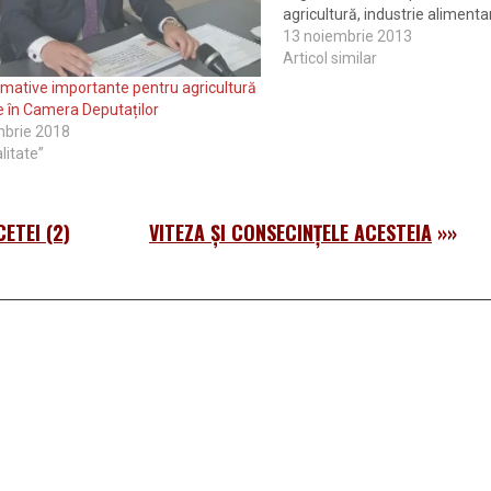
agricultură, industrie alimentar
silvicultură şi dezvoltare rurală
13 noiembrie 2013
și de Camera Deputaților, for d
Articol similar
acest caz. Totodată, deputații
mative importante pentru agricultură
verde și pentru abrogarea…
 în Camera Deputaților
mbrie 2018
litate”
ETEI (2)
VITEZA ŞI CONSECINŢELE ACESTEIA
»»