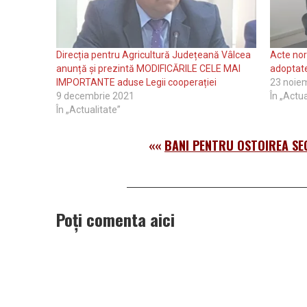
Direcția pentru Agricultură Județeană Vâlcea
Acte nor
anunță și prezintă MODIFICĂRILE CELE MAI
adoptate
IMPORTANTE aduse Legii cooperației
23 noie
9 decembrie 2021
În „Actua
În „Actualitate”
««
BANI PENTRU OSTOIREA SEC
Poți comenta aici