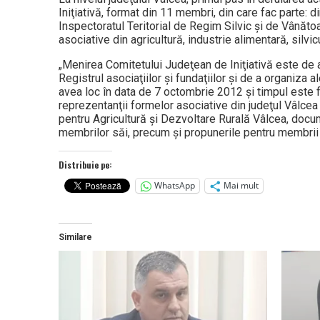
Iniţiativă, format din 11 membri, din care fac parte: d
Inspectoratul Teritorial de Regim Silvic şi de Vânătoa
asociative din agricultură, industrie alimentară, silvi
„Menirea Comitetului Judeţean de Iniţiativă este de a
Registrul asociaţiilor şi fundaţiilor şi de a organiza al
avea loc în data de 7 octombrie 2012 şi timpul este f
reprezentanţii formelor asociative din judeţul Vâlcea
pentru Agricultură şi Dezvoltare Rurală Vâlcea, docum
membrilor săi, precum şi propunerile pentru membrii C
Distribuie pe:
WhatsApp
Mai mult
Similare