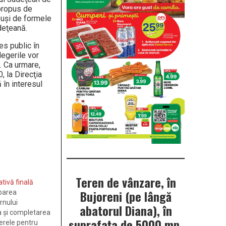
 propus de
opuşi de formele
udeţeană.
es public în
Alegerile vor
. Ca urmare,
, la Direcţia
 în interesul
Teren de vânzare, în
tivă finală
Bujoreni (pe lângă
obarea
rnului
abatorul Diana), în
a şi completarea
suprafața de 5000 mp.
erele pentru