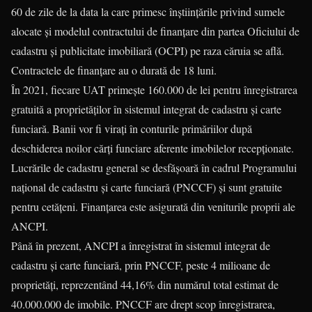
60 de zile de la data la care primesc înștiințările privind sumele
alocate și modelul contractului de finanțare din partea Oficiului de
cadastru și publicitate imobiliară (OCPI) pe raza căruia se află.
Contractele de finanțare au o durată de 18 luni.
În 2021, fiecare UAT primește 160.000 de lei pentru înregistrarea
gratuită a proprietăților în sistemul integrat de cadastru și carte
funciară. Banii vor fi virați în conturile primăriilor după
deschiderea noilor cărți funciare aferente imobilelor recepționate.
Lucrările de cadastru general se desfășoară în cadrul Programului
național de cadastru și carte funciară (PNCCF) și sunt gratuite
pentru cetățeni. Finanțarea este asigurată din veniturile proprii ale
ANCPI.
Până în prezent, ANCPI a înregistrat în sistemul integrat de
cadastru și carte funciară, prin PNCCF, peste 4 milioane de
proprietăți, reprezentând 44,16% din numărul total estimat de
40.000.000 de imobile. PNCCF are drept scop înregistrarea,