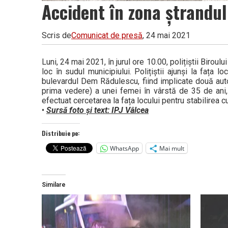
Accident în zona ștrandu
Scris de
Comunicat de presă
, 24 mai 2021
Luni, 24 mai 2021, în jurul ore 10.00, polițiștii Birou
loc în sudul municipiului. Polițiștii ajunși la fața 
bulevardul Dem Rădulescu, fiind implicate două auto
prima vedere) a unei femei în vârstă de 35 de ani, c
efectuat cercetarea la fața locului pentru stabilirea c
•
Sursă foto și text: IPJ Vâlcea
Distribuie pe:
WhatsApp
Mai mult
Similare