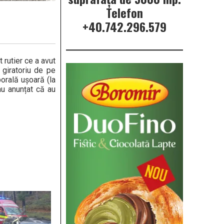
Telefon
+40.742.296.579
 rutier ce a avut
s giratoriu de pe
orală ușoară (la
au anunțat că au