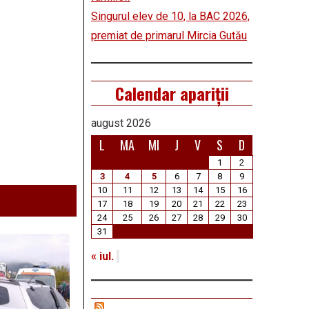
Singurul elev de 10, la BAC 2026,
premiat de primarul Mircia Gutău
Calendar apariții
august 2026
L
MA
MI
J
V
S
D
1
2
3
4
5
6
7
8
9
10
11
12
13
14
15
16
17
18
19
20
21
22
23
24
25
26
27
28
29
30
31
« iul.