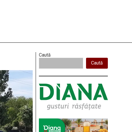
Right
Caută
Caută
Asides