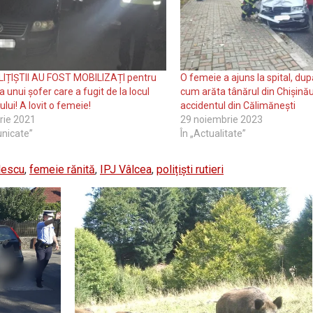
LIȚIȘTII AU FOST MOBILIZAȚI pentru
O femeie a ajuns la spital, du
 unui șofer care a fugit de la locul
cum arăta tânărul din Chișinău 
lui! A lovit o femeie!
accidentul din Călimănești
rie 2021
29 noiembrie 2023
nicate”
În „Actualitate”
lescu
,
femeie rănită
,
IPJ Vâlcea
,
polițiști rutieri