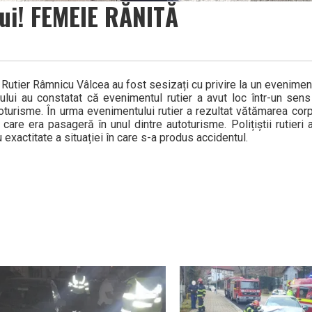
lui! FEMEIE RĂNITĂ
lui Rutier Râmnicu Vâlcea au fost sesizați cu privire la un eveniment
locului au constatat că evenimentul rutier a avut loc într-un sen
turisme. În urma evenimentului rutier a rezultat vătămarea corp
are era pasageră în unul dintre autoturisme. Polițiștii rutieri 
u exactitate a situației în care s-a produs accidentul.