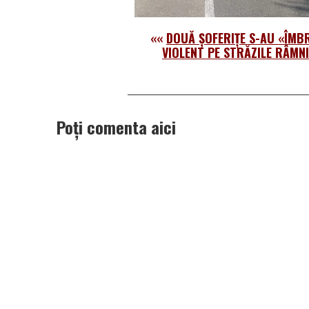
««
DOUĂ ȘOFERIȚE S-AU «ÎMB
VIOLENT PE STRĂZILE RÂMN
Poți comenta aici