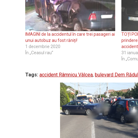
IMAGINI de la accidentul în care trei pasageri ai
TOȚI PO
unui autobuz au fost răniți!
prinderea
1 decembrie 2020
accidentu
În „Ceasul rau”
31 ianua
În „Comu
Tags:
accident Râmnicu Vâlcea
,
bulevard Dem Rădu