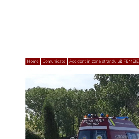
Vâlcea
Home
Comunicate
Accident în zona ștrandului! FEMEI