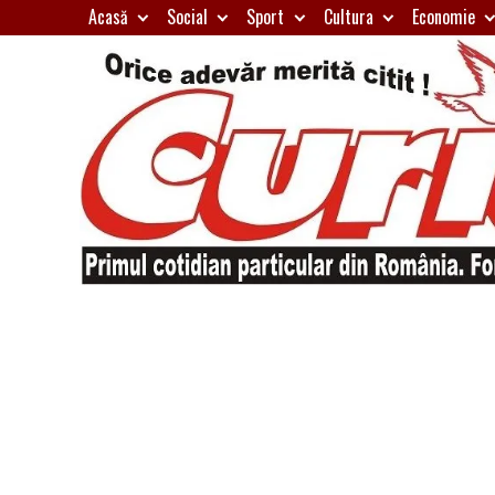
Skip
Acasă
Social
Sport
Cultura
Economie
to
content
Primul
Curierul
cotidian
particular
de
din
România