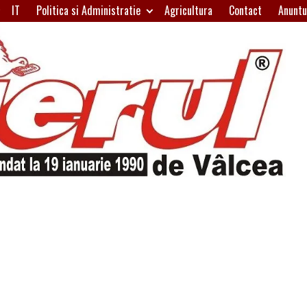
IT
Politica si Administratie
Agricultura
Contact
Anuntu
H
W
A