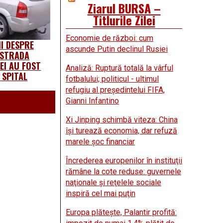
Ziarul BURSA –
Titlurile Zilei
Economie de război: cum
I DESPRE
ascunde Putin declinul Rusiei
 STRADA
EI AU FOST
Analiză: Ruptură totală la vârful
 SPITAL
fotbalului; politicul - ultimul
refugiu al preşedintelui FIFA,
Gianni Infantino
Xi Jinping schimbă viteza: China
îşi turează economia, dar refuză
marele şoc financiar
Încrederea europenilor în instituţii
rămâne la cote reduse: guvernele
naţionale şi reţelele sociale
inspiră cel mai puţin
Europa plăteşte, Palantir profită: