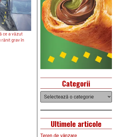
pă ce a văzut
rănit grav în
Categorii
Categorii
Ultimele articole
Teren de vânzare