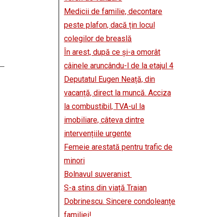
Medicii de familie, decontare
peste plafon, dacă țin locul
colegilor de breaslă
În arest, după ce și-a omorât
câinele aruncându-l de la etajul 4
Deputatul Eugen Neață, din
vacanță, direct la muncă. Acciza
la combustibil, TVA-ul la
imobiliare, câteva dintre
intervențiile urgente
Femeie arestată pentru trafic de
minori
Bolnavul suveranist
S-a stins din viață Traian
Dobrinescu. Sincere condoleanțe
familiei!