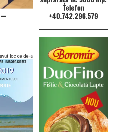
Telefon
 –
+40.742.296.579
 avut loc ce de-a