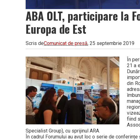
ABA OLT, participare la 
Europa de Est
Scris de
Comunicat de presă
, 25 septembrie 2019
În per
21 a e
Dună
impor
din R
adres
îmbun
mana
regio
vizea
fiind 
Asso
Specialist Group), cu sprijinul ARA.
În cadrul Forumului au avut loc o serie de conferințe