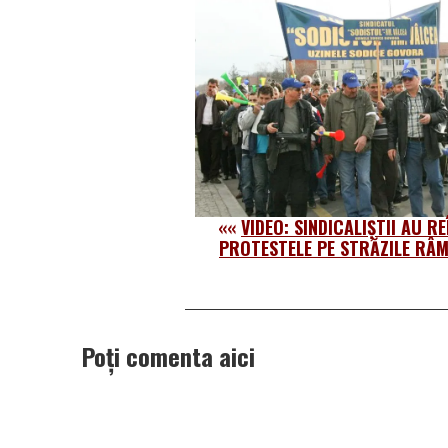
««
VIDEO: SINDICALIȘTII AU R
PROTESTELE PE STRĂZILE RÂ
Poți comenta aici