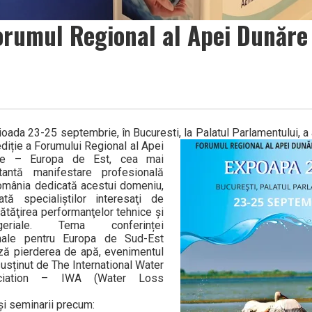
Forumul Regional al Apei Dunăre
ioada 23-25 septembrie, în Bucuresti, la Palatul Parlamentului, a
diție a Forumului Regional al Apei
re – Europa de Est, cea mai
tantă manifestare profesională
omânia dedicată acestui domeniu,
ată specialiștilor interesaţi de
ătăţirea performanţelor tehnice şi
geriale. Tema conferinței
nale pentru Europa de Sud-Est
ză pierderea de apă, evenimentul
susținut de The International Water
ciation – IWA (Water Loss
 și seminarii precum: