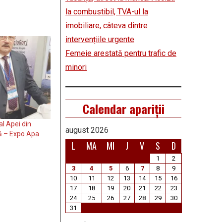
la combustibil, TVA-ul la
imobiliare, câteva dintre
intervențiile urgente
Femeie arestată pentru trafic de
minori
Calendar apariții
l Apei din
august 2026
ă – Expo Apa
L
MA
MI
J
V
S
D
1
2
3
4
5
6
7
8
9
10
11
12
13
14
15
16
17
18
19
20
21
22
23
24
25
26
27
28
29
30
31