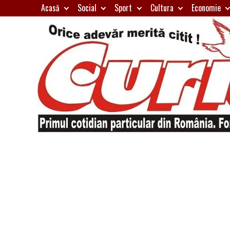
Skip
Acasă
Social
Sport
Cultura
Economie
to
content
Primul
Curierul
cotidian
particular
de
din
România