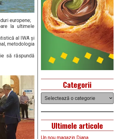
nduri europene;
are la ultimele
istică al IWA şi
nal, metodologia
buie să răspundă
Categorii
Categorii
Ultimele articole
Un nou magazin Diana