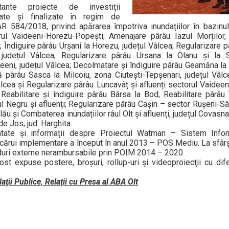
tante proiecte de investiții
ate și finalizate în regim de
584/2018, privind apărarea împotriva inundațiilor în bazinul 
rul Vaideeni-Horezu-Popești; Amenajare pârâu Iazul Morților,
ndiguire pârâu Urșani la Horezu, județul Vâlcea; Regularizare p
 județul Vâlcea; Regularizare pârâu Ursana la Olanu și la Sto
eni, județul Vâlcea; Decolmatare și îndiguire pârâu Geamăna la
 pârâu Sasca la Milcoiu, zona Ciutești-Tepșenari, județul Vâlc
lcea și Regularizare pârâu Luncavâț și afluenți sectorul Vaideen
Reabilitare și îndiguire pârâu Bârsa la Bod; Reabilitare pârâu T
l Negru și afluenți; Regularizare pârâu Cașin – sector Rușeni-Sâ
ău și Combaterea inundațiilor râul Olt și afluenți, județul Covasna
de Jos, jud. Harghita.
tate și informații despre Proiectul Watman – Sistem Infor
 cărui implementare a început în anul 2013 – POS Mediu. La sfârși
nduri externe nerambursabile prin POIM 2014 – 2020.
ost expuse postere, broșuri, rollup-uri şi videoproiecţii cu difer
ii Publice, Relaţii cu Presa al ABA Olt