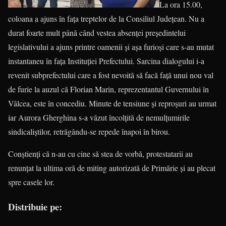
La ora 15.00,
coloana a ajuns în fața treptelor de la Consiliul Județean. Nu a
durat foarte mult până când vestea absenței președintelui
legislativului a ajuns printre oamenii și așa furioși care s-au mutat
instantaneu în fața Instituției Prefectului. Sarcina dialogului i-a
revenit subprefectului care a fost nevoită să facă față unui nou val
de furie la auzul că Florian Marin, reprezentantul Guvernului în
Vâlcea, este în concediu. Minute de tensiune și reproșuri au urmat
iar Aurora Gherghina s-a văzut încolțită de nemulțumirile
sindicaliștilor, retrăgându-se repede înapoi în birou.
Conștienți că n-au cu cine să stea de vorbă, protestatarii au
renunțat la ultima oră de miting autorizată de Primărie și au plecat
spre casele lor.
Distribuie pe: