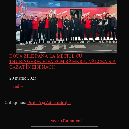
DOUĂ ZILE PÂNĂ LA MECIUL CU
THURINGERECHIPA SCM RÂMNICU VÂLCEA S-A
CAZAT ÎN EISENACH
Dată
20 martie 2025
În legătură cu
Handbal
Categories:
Politică și Administrație
Leave a Comment