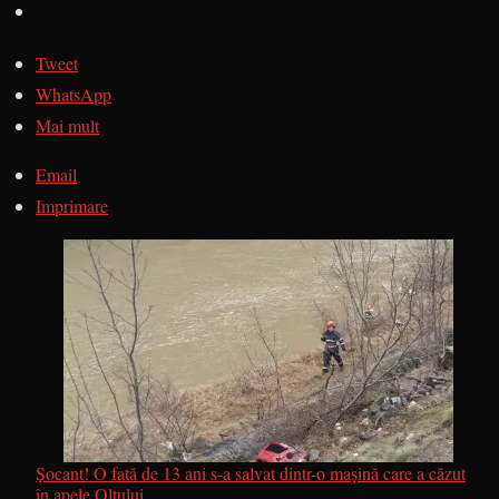
Tweet
WhatsApp
Mai mult
Email
Imprimare
Șocant! O fată de 13 ani s-a salvat dintr-o mașină care a căzut
în apele Oltului