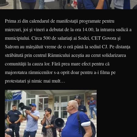
Prima zi din calendarul de manifestații programate pentru
miercuri, joi și vineri a debutat de la ora 14.00, la intrarea sudică a
municipiului. Circa 500 de salariați ai Sodei, CET Govora și
Salrom au mărșăluit vreme de o oră până la sediul CJ. Pe distanța
străbătută prin centrul Râmnicului aceștia au cerut solidarizarea
comunității la cauza lor. Fără prea mare efect pentru că
majorotatea râmnicenilor s-a oprit doar pentru a-i filma pe
protestatari și nimic mai mult…