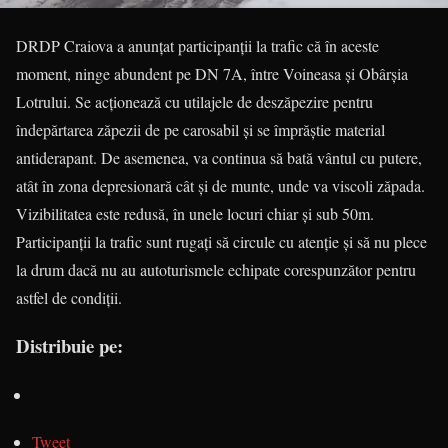
DRDP Craiova a anunțat participanții la trafic că în aceste
moment, ninge abundent pe DN 7A, între Voineasa și Obârșia
Lotrului. Se acționează cu utilajele de deszăpezire pentru
îndepărtarea zăpezii de pe carosabil și se împrăștie material
antiderapant. De asemenea, va continua să bată vântul cu putere,
atât în zona depresionară cât și de munte, unde va viscoli zăpada.
Vizibilitatea este redusă, în unele locuri chiar și sub 50m.
Participanții la trafic sunt rugați să circule cu atenție și să nu plece
la drum dacă nu au autoturismele echipate corespunzător pentru
astfel de condiții.
Distribuie pe:
Tweet