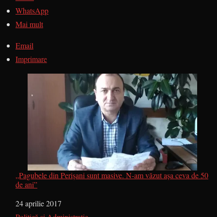
WhatsApp
Mai mult
Email
Imprimare
„Pagubele din Perișani sunt masive. N-am văzut așa ceva de 50
de ani”
Dată
24 aprilie 2017
În legătură cu
Politică și Administrație