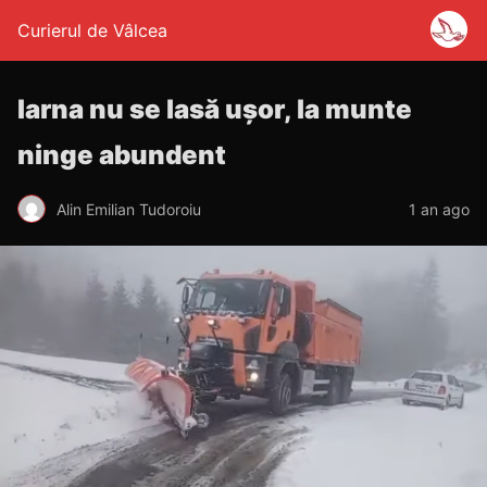
Curierul de Vâlcea
Iarna nu se lasă ușor, la munte
ninge abundent
Alin Emilian Tudoroiu
1 an ago