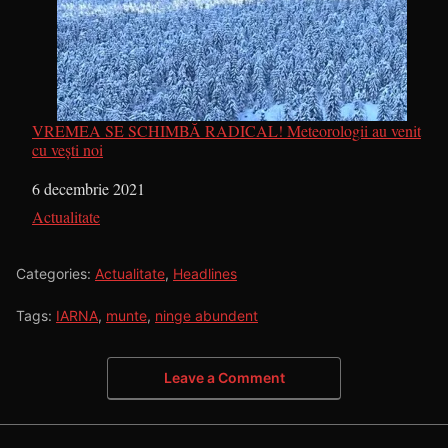
VREMEA SE SCHIMBĂ RADICAL! Meteorologii au venit
cu vești noi
Dată
6 decembrie 2021
În legătură cu
Actualitate
Categories:
Actualitate
,
Headlines
Tags:
IARNA
,
munte
,
ninge abundent
Leave a Comment