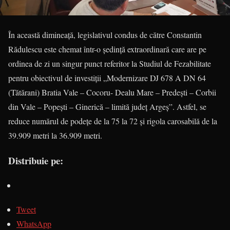
În această dimineață, legislativul condus de către Constantin
Rădulescu este chemat într-o ședință extraordinară care are pe
ordinea de zi un singur punct referitor la Studiul de Fezabilitate
pentru obiectivul de investiții „Modernizare DJ 678 A DN 64
(Tătărani) Bratia Vale – Cocoru- Dealu Mare – Predești – Corbii
din Vale – Popești – Ginerică – limită județ Argeș”. Astfel, se
reduce numărul de podețe de la 75 la 72 și rigola carosabilă de la
39.909 metri la 36.909 metri.
Distribuie pe:
Tweet
WhatsApp