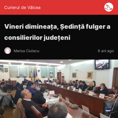
Curierul de Vâlcea
Vineri dimineața, Ședință fulger a
consilierilor județeni
Marius Ciutacu
9 ani ago