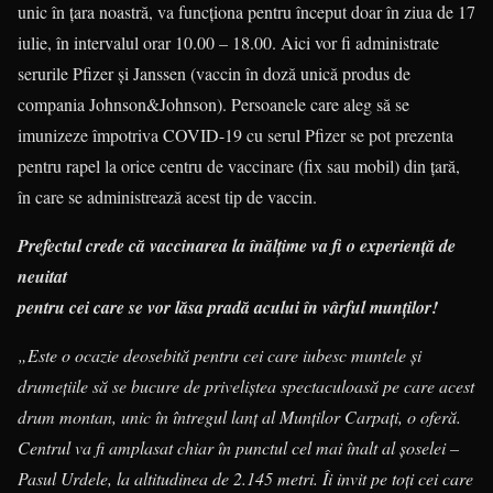
unic în țara noastră, va funcționa pentru început doar în ziua de 17
iulie, în intervalul orar 10.00 – 18.00. Aici vor fi administrate
serurile Pfizer și Janssen (vaccin în doză unică produs de
compania Johnson&Johnson). Persoanele care aleg să se
imunizeze împotriva COVID-19 cu serul Pfizer se pot prezenta
pentru rapel la orice centru de vaccinare (fix sau mobil) din țară,
în care se administrează acest tip de vaccin.
Prefectul crede că vaccinarea la înălțime va fi o experiență de
neuitat
pentru cei care se vor lăsa pradă acului în vârful munților!
„Este o ocazie deosebită pentru cei care iubesc muntele și
drumețiile să se bucure de priveliștea spectaculoasă pe care acest
drum montan, unic în întregul lanț al Munților Carpați, o oferă.
Centrul va fi amplasat chiar în punctul cel mai înalt al șoselei –
Pasul Urdele, la altitudinea de 2.145 metri. Îi invit pe toți cei care