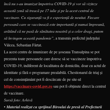
încă nu s-au imunizat împotriva COVID-19 și vor să viziteze
această zonă să treacă pe 17 iulie și pe la acest centrul de
vaccinare. Cu siguranță va fi o experiență de neuitat. Fiecare
persoană care se vaccinează este importantă și numai împreună,
arătând că ne pasă de sănătatea noastră și a celor dragi, putem
să învingem această pandemie”
, a transmis prefectul județului
Vâlcea, Sebastian Fârtat.
La acest centru de imunizare de pe șoseaua Transalpina se pot
prezenta toate persoanele care doresc să se vaccineze împotriva
COVID-19, indiferent de localitatea de domiciliu, doar cu actul de
identitate și fără o programare prealabilă. Chestionarul de triaj și
cel de consimțământ pot fi descărcate de pe site-ul
https://vaccinare-covid.gov.ro
sau pot fi obținute direct la centrul
de vaccinare.
Sursă foto: Arhivă
•
Material realizat cu sprijinul Biroului de presă al Prefecturii