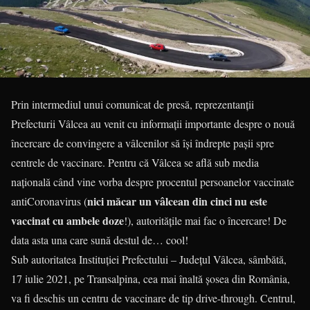
Prin intermediul unui comunicat de presă, reprezentanții
Prefecturii Vâlcea au venit cu informații importante despre o nouă
încercare de convingere a vâlcenilor să își îndrepte pașii spre
centrele de vaccinare. Pentru că Vâlcea se află sub media
națională când vine vorba despre procentul persoanelor vaccinate
nici măcar un vâlcean din cinci nu este
antiCoronavirus (
vaccinat cu ambele doze
!), autoritățile mai fac o încercare! De
data asta una care sună destul de… cool!
Sub autoritatea Instituției Prefectului – Județul Vâlcea, sâmbătă,
17 iulie 2021, pe Transalpina, cea mai înaltă șosea din România,
va fi deschis un centru de vaccinare de tip drive-through. Centrul,