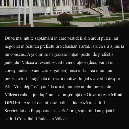
După mai multe săptămâni în care partidele din arcul puterii au
negociat înlocuirea prefectului Sebastian Fârtat, iată că s-a ajuns la
un consens. Așa cum se negociase inițial, postul de prefect al
județului Vâlcea a revenit social-democraților (deci, Fârtat nu
corespundea, având carnet galben), însă instalarea unui nou
prefect a fost tărăgănată din varii motive. Inițial s-a vorbit despre
Alin Voiculeț, însă, până la urmă, numele noului prefect de
Mihai
Vâlcea (validat joi după-amiaza în ședință de Guvern) este
OPREA
. Are 44 de ani, este polițist, lucrează în cadrul
Serviciului de Pașapoarte, este căsătorit, soția fiind angajată în
cadrul Consiliului Județean Vâlcea.