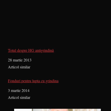
Totul despre HG antigrindină
Dată
28 martie 2013
În legătură cu
Articol similar
Fonduri pentru lupta cu grindina
Dată
3 martie 2014
În legătură cu
Articol similar