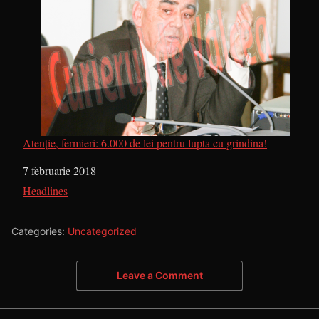
Atenție, fermieri: 6.000 de lei pentru lupta cu grindina!
Dată
7 februarie 2018
În legătură cu
Headlines
Categories:
Uncategorized
Leave a Comment