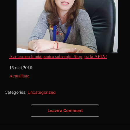
Azi-termen limită pentru subvenții: Stop joc la APIA!
Dată
15 mai 2018
În legătură cu
Actualitate
Categories:
Uncategorized
Leave a Comment