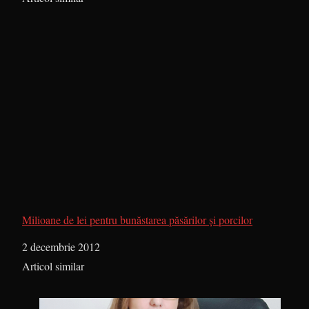
Milioane de lei pentru bunăstarea păsărilor şi porcilor
Dată
2 decembrie 2012
În legătură cu
Articol similar