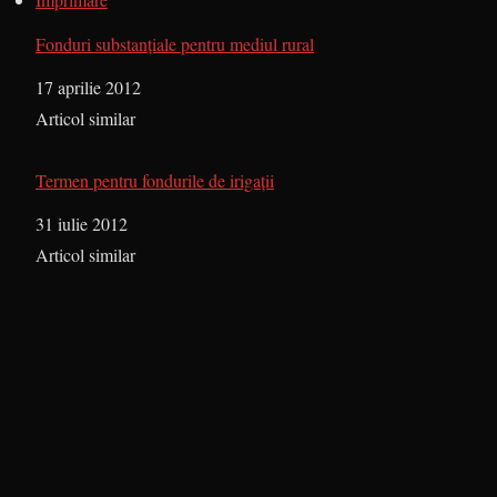
Fonduri substanţiale pentru mediul rural
Dată
17 aprilie 2012
În legătură cu
Articol similar
Termen pentru fondurile de irigaţii
Dată
31 iulie 2012
În legătură cu
Articol similar