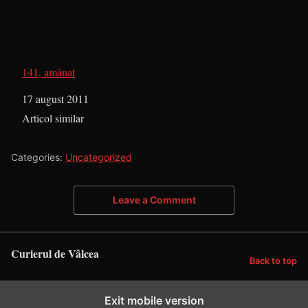
141, amânat
Dată
17 august 2011
În legătură cu
Articol similar
Categories:
Uncategorized
Leave a Comment
Curierul de Vâlcea
Back to top
Exit mobile version