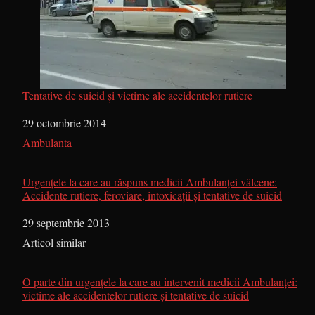
Tentative de suicid și victime ale accidentelor rutiere
Dată
29 octombrie 2014
În legătură cu
Ambulanta
Urgențele la care au răspuns medicii Ambulanței vâlcene:
Accidente rutiere, feroviare, intoxicații și tentative de suicid
Dată
29 septembrie 2013
În legătură cu
Articol similar
O parte din urgențele la care au intervenit medicii Ambulanței:
victime ale accidentelor rutiere și tentative de suicid