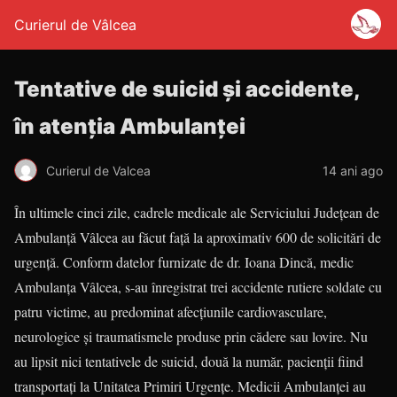
Curierul de Vâlcea
Tentative de suicid și accidente,
în atenția Ambulanței
Curierul de Valcea
14 ani ago
În ultimele cinci zile, cadrele medicale ale Serviciului Județean de
Ambulanță Vâlcea au făcut față la aproximativ 600 de solicitări de
urgență. Conform datelor furnizate de dr. Ioana Dincă, medic
Ambulanța Vâlcea, s-au înregistrat trei accidente rutiere soldate cu
patru victime, au predominat afecțiunile cardiovasculare,
neurologice și traumatismele produse prin cădere sau lovire. Nu
au lipsit nici tentativele de suicid, două la număr, pacienții fiind
transportați la Unitatea Primiri Urgențe. Medicii Ambulanței au