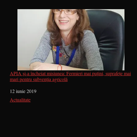
APIA și-a încheiat misiunea: Fermieri mai puțini, suprafețe mai
mari pentru subvenția agricolă
Dată
12 iunie 2019
În legătură cu
Actualitate