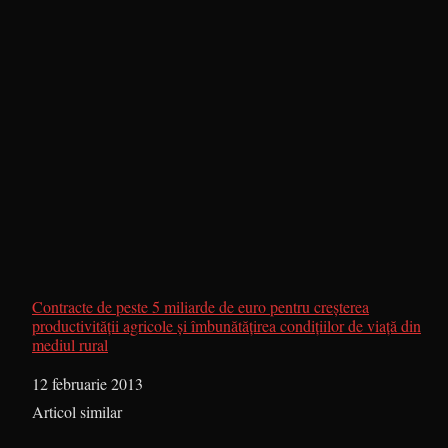
Contracte de peste 5 miliarde de euro pentru creșterea
productivității agricole și îmbunătățirea condițiilor de viață din
mediul rural
Dată
12 februarie 2013
În legătură cu
Articol similar