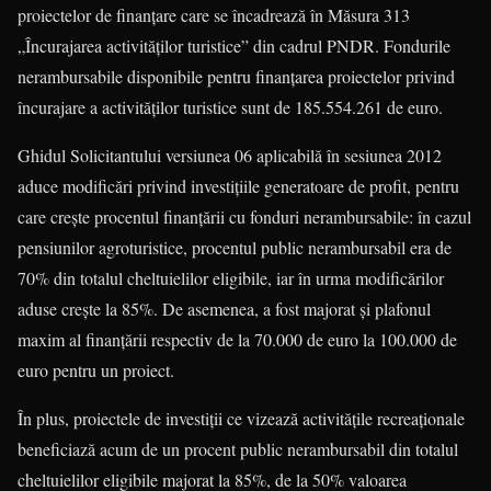
proiectelor de finanţare care se încadrează în Măsura 313
„Încurajarea activităţilor turistice” din cadrul PNDR. Fondurile
nerambursabile disponibile pentru finanţarea proiectelor privind
încurajare a activităţilor turistice sunt de 185.554.261 de euro.
Ghidul Solicitantului versiunea 06 aplicabilă în sesiunea 2012
aduce modificări privind investiţiile generatoare de profit, pentru
care creşte procentul finanţării cu fonduri nerambursabile: în cazul
pensiunilor agroturistice, procentul public nerambursabil era de
70% din totalul cheltuielilor eligibile, iar în urma modificărilor
aduse creşte la 85%. De asemenea, a fost majorat şi plafonul
maxim al finanţării respectiv de la 70.000 de euro la 100.000 de
euro pentru un proiect.
În plus, proiectele de investiţii ce vizează activităţile recreaţionale
beneficiază acum de un procent public nerambursabil din totalul
cheltuielilor eligibile majorat la 85%, de la 50% valoarea