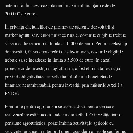
anterioară. În acest caz, plafonul maxim al finanţării este de
200.000 de euro.
În privinţa cheltuielilor de promovare aferente dezvoltării şi
marketingului serviciilor turistice rurale, costurile eligibile trebuie
să se încadreze acum în limita a 10.000 de euro. Pentru acelaşi tip
de investiţii, în vederea creării de site-uri web, costurile eligibile
trebuie să se încadreze în limita a 5.500 de euro. În cazul
proiectelor de investiţii în agroturism, a fost eliminată restricţia
privind obligativitatea ca solicitantul să nu fi beneficiat de
finanţare nerambursabilă pentru investiţii prin măsurile Axei I a
PNDR.
Fondurile pentru agroturism se acordă doar pentru cei care
realizează investiţii acolo unde au domiciliul. O investiţie într-o
pensiune agroturistică, poate îmbina activităţile agricole cu
serviciile turistice în interiorul unei gospodării agricole sau ferme,