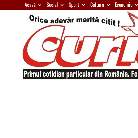
Skip
Acasă
Social
Sport
Cultura
Economie
to
content
Primul
Curierul
cotidian
particular
de
din
România