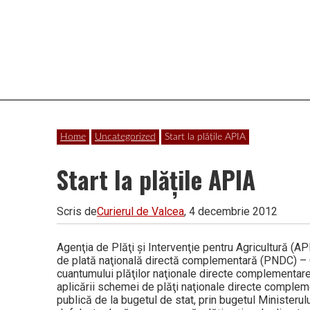
Vâlcea
Home
Uncategorized
Start la plăţile APIA
Start la plăţile APIA
Scris de
Curierul de Valcea
, 4 decembrie 2012
Agenţia de Plăţi şi Intervenţie pentru Agricultură (
de plată naţională directă complementară (PNDC) – C
cuantumului plăţilor naţionale directe complementare,
aplicării sche­mei de plăţi naţionale directe complem
publică de la bugetul de stat, prin bugetul Ministerul