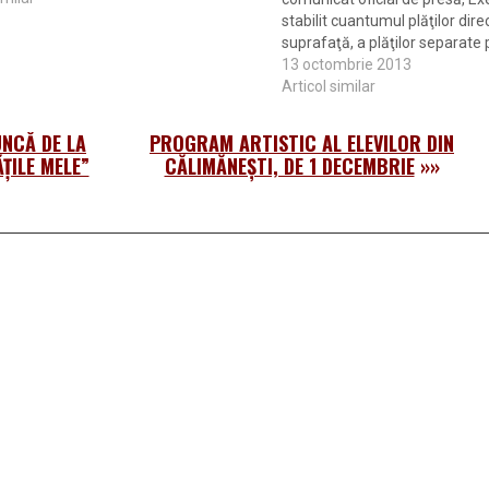
stabilit cuantumul plăţilor dir
suprafaţă, a plăţilor separate 
a plăţilor specifice pentru ore
13 octombrie 2013
în agricultură în sectorul veget
Articol similar
schema de plată unică pe…
NCĂ DE LA
PROGRAM ARTISTIC AL ELEVILOR DIN
ŢILE MELE”
CĂLIMĂNEȘTI, DE 1 DECEMBRIE
»»