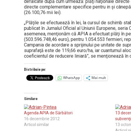
defalcate după cum urmează: plăţi naţionale directe 
directe complementare specifice pentru in şi cânepă 
(26.100,76 mii lei).
„Plăţile se efectuează în lei, la cursul de schimb st
publicat în Jurnalul Oficial al Uniunii Europene, seri
asemenea, menţionăm că APIA a efectuat plăţi în per
(503.596.748,46 euro), pentru 1.054.553 fermieri, r
Campania de acordare a sprijinului pe unitate de su
suprafaţă este de 119,66 euro/ha, iar cuantumul al
coeficientul de reducere liniară”, se menţionează în
Distribuie pe:
WhatsApp
Mai mult
Similare
Agenda APIA de Sărbători
13 decem
16 decembrie 2012
subvenţi
Articol similar
13 octo
Articol s