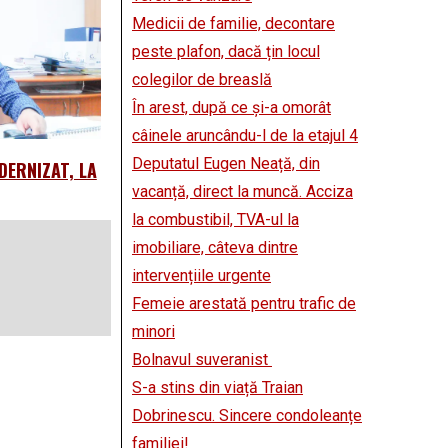
Medicii de familie, decontare
peste plafon, dacă țin locul
colegilor de breaslă
În arest, după ce și-a omorât
câinele aruncându-l de la etajul 4
Deputatul Eugen Neață, din
DERNIZAT, LA
vacanță, direct la muncă. Acciza
la combustibil, TVA-ul la
imobiliare, câteva dintre
intervențiile urgente
Femeie arestată pentru trafic de
minori
Bolnavul suveranist
S-a stins din viață Traian
Dobrinescu. Sincere condoleanțe
familiei!