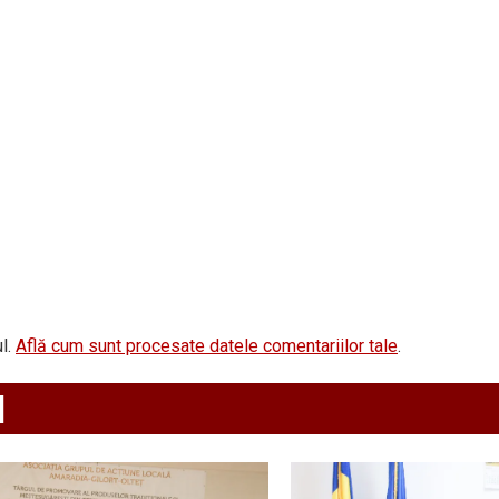
l.
Află cum sunt procesate datele comentariilor tale
.
d