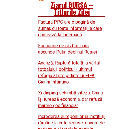
Ziarul BURSA –
Titlurile Zilei
Factura PPC are o pagină de
sumar, cu toate informaţiile care
contează la îndemână
Economie de război: cum
ascunde Putin declinul Rusiei
Analiză: Ruptură totală la vârful
fotbalului; politicul - ultimul
refugiu al preşedintelui FIFA,
Gianni Infantino
Xi Jinping schimbă viteza: China
îşi turează economia, dar refuză
marele şoc financiar
Încrederea europenilor în instituţii
rămâne la cote reduse: guvernele