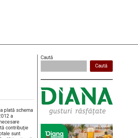
Right
Caută
Caută
Asides
 la plată schema
2012 a
e necesare
tă contribuţie
otale sunt