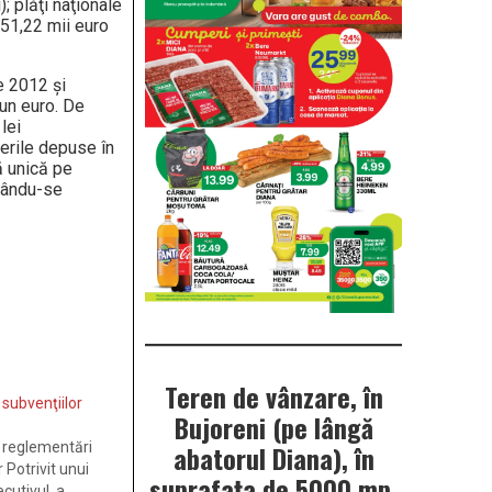
 plăţi naţionale
751,22 mii euro
e 2012 şi
 un euro. De
lei
erile depuse în
ă unică pe
cându-se
Teren de vânzare, în
subvenţiilor
Bujoreni (pe lângă
i reglementări
abatorul Diana), în
 Potrivit unui
suprafața de 5000 mp.
ecutivul a