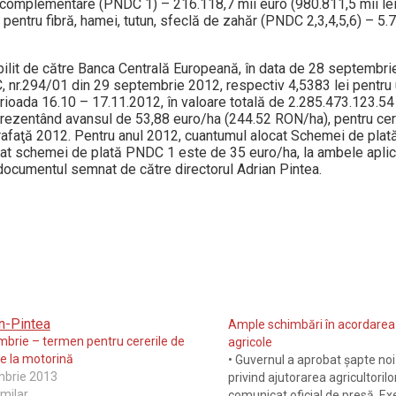
complementare (PNDC 1) – 216.118,7 mii euro (980.811,5 mii lei);
pentru fibră, hamei, tutun, sfeclă de zahăr (PNDC 2,3,4,5,6) – 5.
abilit de către Banca Centrală Europeană, în data de 28 septembri
a C, nr.294/01 din 29 septembrie 2012, respectiv 4,5383 lei pentru
ioada 16.10 – 17.11.2012, în valoare totală de 2.285.473.123.54 
eprezentând avansul de 53,88 euro/ha (244.52 RON/ha), pentru cer
prafaţă 2012. Pentru anul 2012, cuantumul alocat Schemei de plat
ocat schemei de plată PNDC 1 este de 35 euro/ha, la ambele apli
 documentul semnat de către directorul Adrian Pintea.
Ample schimbări în acordarea 
brie – termen pentru cererile de
agricole
e la motorină
• Guvernul a aprobat şapte no
mbrie 2013
privind ajutorarea agricultorilor
imilar
comunicat oficial de presă, Ex