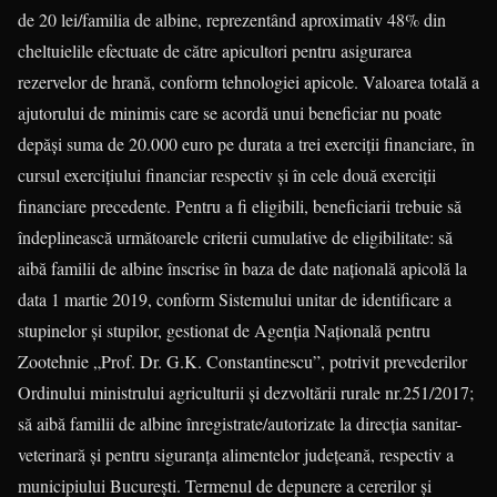
de 20 lei/familia de albine, reprezentând aproximativ 48% din
cheltuielile efectuate de către apicultori pentru asigurarea
rezervelor de hrană, conform tehnologiei apicole. Valoarea totală a
ajutorului de minimis care se acordă unui beneficiar nu poate
depăşi suma de 20.000 euro pe durata a trei exerciţii financiare, în
cursul exerciţiului financiar respectiv şi în cele două exerciţii
financiare precedente. Pentru a fi eligibili, beneficiarii trebuie să
îndeplinească următoarele criterii cumulative de eligibilitate: să
aibă familii de albine înscrise în baza de date națională apicolă la
data 1 martie 2019, conform Sistemului unitar de identificare a
stupinelor şi stupilor, gestionat de Agenția Națională pentru
Zootehnie „Prof. Dr. G.K. Constantinescu”, potrivit prevederilor
Ordinului ministrului agriculturii și dezvoltării rurale nr.251/2017;
să aibă familii de albine înregistrate/autorizate la direcția sanitar-
veterinară şi pentru siguranţa alimentelor județeană, respectiv a
municipiului București. Termenul de depunere a cererilor şi