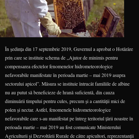
În ședința din 17 septembrie 2019, Guvernul a aprobat o Hotărâre
prin care se instituie schema de „Ajutor de minimis pentru
compensarea efectelor fenomenelor hidro­mete­orologice
nefavorabile manifestate în perioada martie – mai 2019 asupra
sectorului apicol”. Măsura se instituie întrucât familiile de albine
nu au putut să beneficieze de hrană suficientă, din cauza
diminuării timpului pentru cules, precum și a cantității mici de
polen și nectar. Astfel, fenomenele hidrometeorologice
nefavorabile care s-au manifestat pe întreg teritoriul țării noastre în
perioada martie – mai 2019 au fost comunicate Ministerului
Agriculturii și Dezvoltării Rurale de către apicultori, reprezentanții