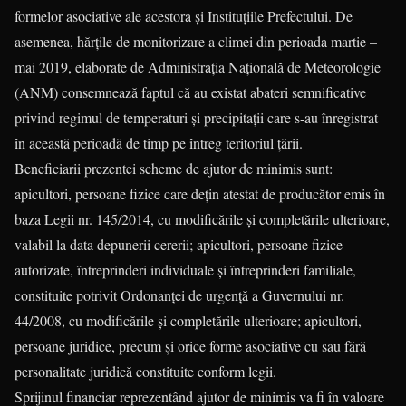
formelor asociative ale acestora și Instituțiile Prefectului. De
asemenea, hărțile de monitorizare a climei din perioada martie –
mai 2019, elaborate de Administraţia Naţională de Meteorologie
(ANM) consemnează faptul că au existat abateri semnificative
privind regimul de temperaturi și precipitații care s-au înregistrat
în această perioadă de timp pe întreg teritoriul țării.
Beneficiarii prezentei scheme de ajutor de minimis sunt:
apicultori, persoane fizice care dețin atestat de producător emis în
baza Legii nr. 145/2014, cu modificările și completările ulterioare,
valabil la data depunerii cererii; apicultori, persoane fizice
autorizate, întreprinderi individuale şi întreprinderi familiale,
constituite potrivit Ordonanţei de urgenţă a Guvernului nr.
44/2008, cu modificările și completările ulterioare; apicultori,
persoane juridice, precum şi orice forme asociative cu sau fără
personalitate juridică constituite conform legii.
Sprijinul financiar reprezentând ajutor de minimis va fi în valoare