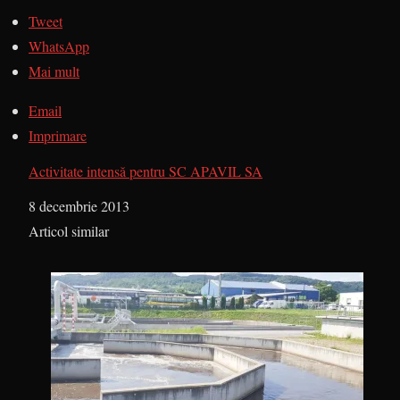
Tweet
WhatsApp
Mai mult
Email
Imprimare
Activitate intensă pentru SC APAVIL SA
Dată
8 decembrie 2013
În legătură cu
Articol similar