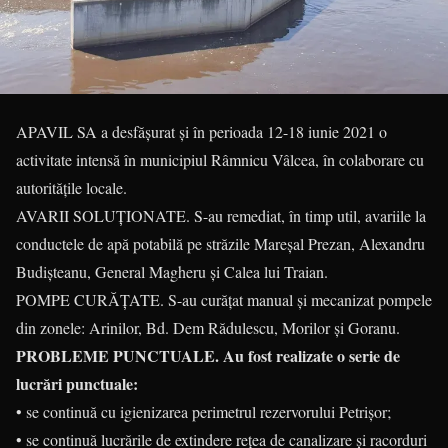
APAVIL SA a desfăşurat şi în perioada 12-18 iunie 2021 o
activitate intensă în municipiul Râmnicu Vâlcea, în colaborare cu
autorităţile locale.
AVARII SOLUŢIONATE. S-au remediat, în timp util, avariile la
conductele de apă potabilă pe străzile Mareșal Prezan, Alexandru
Budișteanu, General Magheru și Calea lui Traian.
POMPE CURĂŢATE. S-au curățat manual și mecanizat pompele
din zonele: Arinilor, Bd. Dem Rădulescu, Morilor și Goranu.
PROBLEME PUNCTUALE. Au fost realizate o serie de
lucrări punctuale:
• se continuă cu igienizarea perimetrul rezervorului Petrișor;
• se continuă lucrările de extindere rețea de canalizare și racorduri