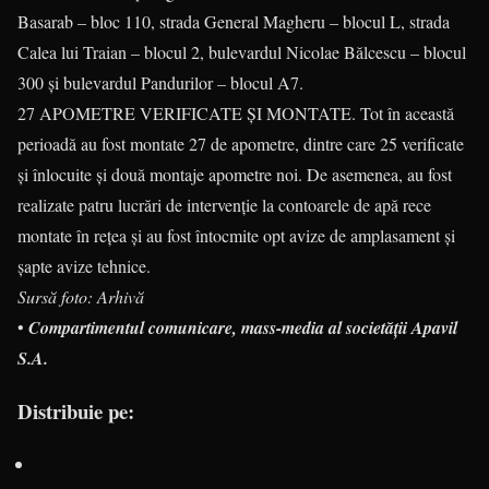
Basarab – bloc 110, strada General Magheru – blocul L, strada
Calea lui Traian – blocul 2, bulevardul Nicolae Bălcescu – blocul
300 și bulevardul Pandurilor – blocul A7.
27 APOMETRE VERIFICATE ŞI MONTATE. Tot în această
perioadă au fost montate 27 de apometre, dintre care 25 verificate
și înlocuite și două montaje apometre noi. De asemenea, au fost
realizate patru lucrări de intervenție la contoarele de apă rece
montate în rețea și au fost întocmite opt avize de amplasament și
șapte avize tehnice.
Sursă foto: Arhivă
•
Compartimentul comunicare, mass-media al societății Apavil
S.A.
Distribuie pe: