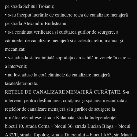
pe strada Schitul Troianu;
• s-au început lucrările de extindere rețea de canalizare menajeră
pe strada Alexandru Budișteanu;
• s-a continuat verificarea și curățarea gurilor de scurgere, a
căminelor de canalizare menajeră și a colectoarelor, manual și
mecanizat;
• s-a adus la starea inițială suprafața carosabilă în zonele în care s-
a intervenit;
• au fost aduse la cotă căminele de canalizare menajeră
tasate/deteriorate.
REȚELE DE CANALIZARE MENAJERĂ CURĂŢATE. S-a
intervenit pentru desfundarea, curățarea și spălarea mecanizată a
rețelelor de canalizare menajeră și a gurilor de scurgere la
următoarele adrese: strada Kalamata, strada Independenței –
blocul 10, strada Cerna – blocul 36, strada Lucian Blaga – blocul
A32/II, strada Topolog, strada Tineretului – blocul A63, str. Matei