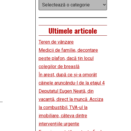
Categorii
Ultimele articole
Teren de vânzare
Medicii de familie, decontare
peste plafon, dacă țin locul
colegilor de breaslă
În arest, după ce și-a omorât
câinele aruncându-l de la etajul 4
Deputatul Eugen Neață, din
vacanță, direct la muncă. Acciza
la combustibil, TVA-ul la
imobiliare, câteva dintre
intervențiile urgente