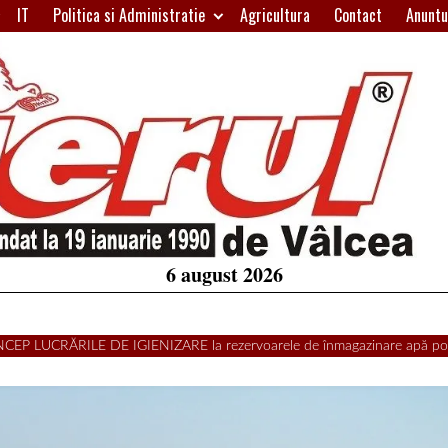
IT
Politica si Administratie
Agricultura
Contact
Anuntu
H
W
A
6 august 2026
i: ÎNCEP LUCRĂRILE DE IGIENIZARE la rezervoarele de înmagazinare apă po