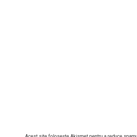
Acest site folosește Akismet pentru a reduce spamu