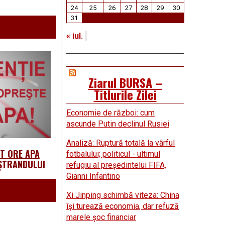
24
25
26
27
28
29
30
31
« iul.
Ziarul BURSA –
Titlurile Zilei
Economie de război: cum
ascunde Putin declinul Rusiei
Analiză: Ruptură totală la vârful
PT ORE APA
fotbalului; politicul - ultimul
 ȘTRANDULUI
refugiu al preşedintelui FIFA,
Gianni Infantino
Xi Jinping schimbă viteza: China
îşi turează economia, dar refuză
marele şoc financiar