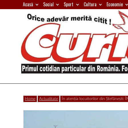
Skip
Acasă
Social
Sport
Cultura
Economie
to
content
Primul
Curierul
cotidian
Home
Actualitate
În atenția locuitorilor din Ștefăneșt
particular
de
din
România