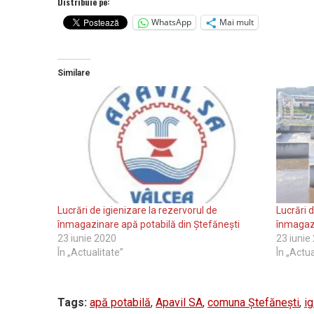
Distribuie pe:
WhatsApp
Mai mult
Similare
Lucrări de igienizare la rezervorul de
Lucrări d
înmagazinare apă potabilă din Ștefănești
înmagazi
23 iunie 2020
23 iunie
În „Actualitate”
În „Actua
Tags:
apă potabilă
,
Apavil SA
,
comuna Ștefănești
,
ig