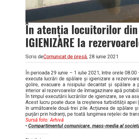
În atenția locuitorilor d
IGIENIZARE la rezervoare
Scris de
Comunicat de presă
, 28 iunie 2021
În perioada 29 iunie – 1 iulie 2021, între orele 08.0
executa lucrări de spălare și igienizare a rezervoar
golire, evacuare a nisipului decantat și spălare a pe
interior al rezervoarelor de înmagazinare apă potabil
În timpul executării lucrărilor de igienizare, se va as
Acest lucru poate duce la creșterea turbidității apei 
în următoarele două-trei zile. Acțiunea de spălare ș
purjări prin hidranți, pe toată lungimea rețelei de tran
Sursă foto: Arhivă
•
Compartimentul comunicare, mass-media al societăț