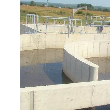
Vâlcea