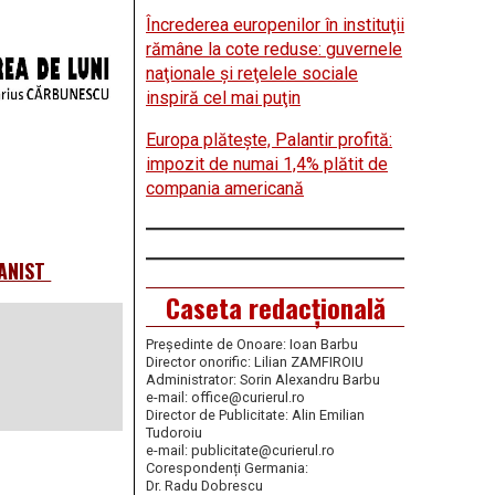
Încrederea europenilor în instituţii
rămâne la cote reduse: guvernele
naţionale şi reţelele sociale
inspiră cel mai puţin
Europa plăteşte, Palantir profită:
impozit de numai 1,4% plătit de
compania americană
ANIST
Caseta redacțională
Președinte de Onoare: Ioan Barbu
Director onorific: Lilian ZAMFIROIU
Administrator: Sorin Alexandru Barbu
e-mail: office@curierul.ro
Director de Publicitate: Alin Emilian
Tudoroiu
e-mail: publicitate@curierul.ro
Corespondenți Germania:
Dr. Radu Dobrescu