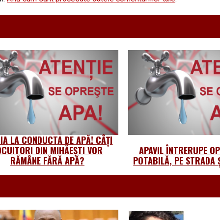
IA LA CONDUCTA DE APĂ! CÂȚI
OCUITORI DIN MIHĂEȘTI VOR
APAVIL ÎNTRERUPE O
RĂMÂNE FĂRĂ APĂ?
POTABILĂ, PE STRADA