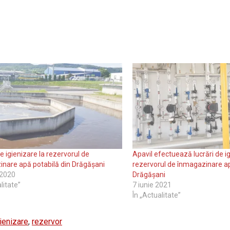
e igienizare la rezervorul de
Apavil efectuează lucrări de ig
nare apă potabilă din Drăgășani
rezervorul de înmagazinare ap
 2020
Drăgășani
litate”
7 iunie 2021
În „Actualitate”
ienizare
,
rezervor