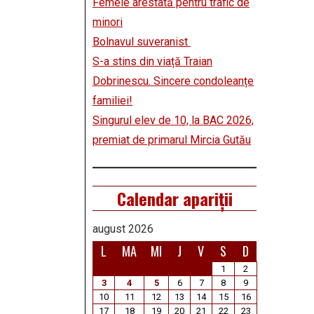
Femeie arestată pentru trafic de
minori
Bolnavul suveranist
S-a stins din viață Traian
Dobrinescu. Sincere condoleanțe
familiei!
Singurul elev de 10, la BAC 2026,
premiat de primarul Mircia Gutău
Calendar apariții
august 2026
L
MA
MI
J
V
S
D
1
2
3
4
5
6
7
8
9
10
11
12
13
14
15
16
17
18
19
20
21
22
23