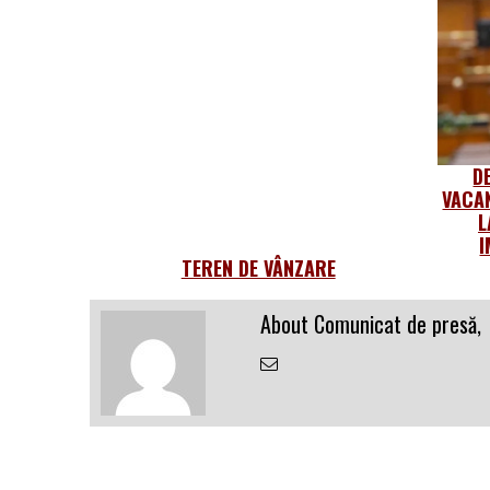
D
VACA
L
I
TEREN DE VÂNZARE
About Comunicat de presă,
Email
the
Author