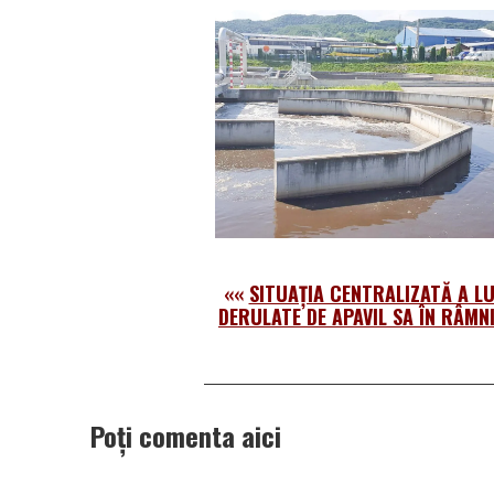
««
SITUAŢIA CENTRALIZATĂ A L
DERULATE DE APAVIL SA ÎN RÂMN
Poți comenta aici