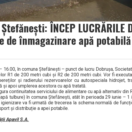
in Ștefănești: ÎNCEP LUCRĂRILE 
le de înmagazinare apă potabilă
0 – 16.00, în comuna Ștefănești – punct de lucru Dobrușa, Societa
elor R1 de 200 metri cubi și R2 de 200 metri cubi. Vor fi executa
reților și radierului rezervoarelor cu autospeciala hidrojet, tr
ă și apoi umplerea acestora cu apă tratată.
igura continuitatea serviciului de alimentare cu apă alternativ din 
(apă tulbure) în comuna Ștefănești, atât în perioada 29 iunie – 1 i
i igienizare va fi urmată de trecerea la schema normală de funcți
sport și distribuție a apei potabile.
ii Apavil S.A.