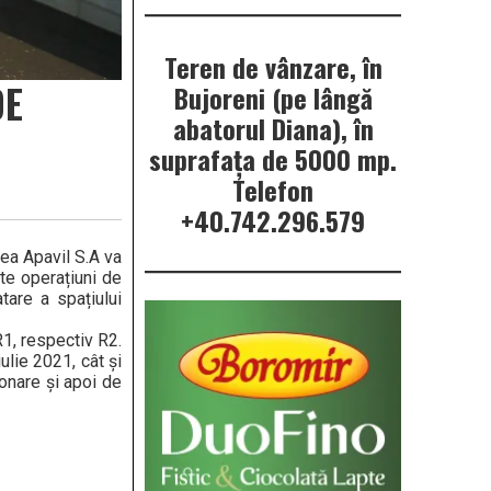
Teren de vânzare, în
DE
Bujoreni (pe lângă
abatorul Diana), în
suprafața de 5000 mp.
Telefon
+40.742.296.579
tea Apavil S.A va
te operațiuni de
atare a spațiului
R1, respectiv R2.
ulie 2021, cât și
onare și apoi de