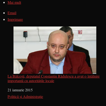
Mai mult
Email
Imprimare
La Bălceşti, deputatul Constantin Rădulescu a avut o întâlnire
importantă cu autorităţile locale
Dată
21 ianuarie 2015
În legătură cu
Politică și Administrație