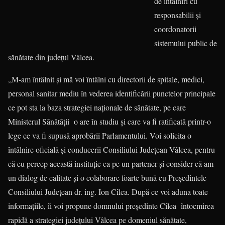
de întâlniri cu
responsabilii şi
coordonatorii
sistemului public de
sănătate din judeţul Vâlcea.
„M-am întâlnit şi mă voi întâlni cu directorii de spitale, medici,
personal sanitar mediu în vederea identificării punctelor principale
ce pot sta la baza strategiei naţionale de sănătate, pe care
Ministerul Sănătăţii o are în studiu şi care va fi ratificată printr-o
lege ce va fi supusă aprobării Parlamentului. Voi solicita o
întâlnire oficială şi conducerii Consiliului Judeţean Vâlcea, pentru
că eu percep această instituţie ca pe un partener şi consider că am
un dialog de calitate şi o colaborare foarte bună cu Preşedintele
Consiliului Judeţean dr. ing. Ion Cîlea. După ce voi aduna toate
informaţiile, îi voi propune domnului preşedinte Cîlea întocmirea
rapidă a strategiei judeţului Vâlcea pe domeniul sănătate,