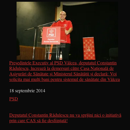
Preşedintele Executiv al PSD Vâlcea, deputatul Constantin
Rădulescu, lucrează la demersuri către Casa Naţională de
Asigurări de Sănătate şi Ministerul Sănătăţii şi declară: Voi
solicita mai mulţi bani pentru sistemul de sănătate din Vâlcea
Dată
18 septembrie 2014
În legătură cu
PSD
Deputatul Constantin Rădulescu nu va sprijini nici o iniţiativă
prin care CAS să fie desfiinţată!