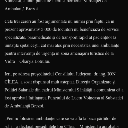
Voineasa, a unui punct de lucru subor­donat Substaţiei de
Ambulanţă Brezoi.
Cele trei cereri au fost argumentate nu numai prin faptul că în
prezent aproximativ 5.000 de locuitori nu bene­ficiază de servicii
specializate, parame­dicale şi de transport rapid al pacienţilor la
unităţile spitaliceşti, cât mai ales prin necesitatea unei ambulanţe
pentru intervenţii de urgenţă în zona amenajării turistice de la
Vidra – Obârşia Lotrului.
Ieri, pe adresa preşedintelui Consi­liu­lui Judeţean, dr. ing. ION
CÎLEA, a so­sit răspunsul mult aşteptat. Direcţia Organizare şi
Politici Salariale din cadrul Ministerului Sănătăţii a comunicat că a
fost aprobată înfiinţarea Punctului de Lucru Voineasa al Substaţiei
de Ambulanţă Brezoi.
„Pentru folosirea ambulanţei care se va afla la baza pârtiilor de
schi – a declarat preşedintele Ion Cîlea, – Minis­te­rul a aprobat şi