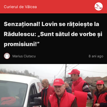
Curierul de Vâlcea
Senzațional! Lovin se rățoiește la
Rădulescu: „Sunt sătul de vorbe şi
promisiuni!”
Marius Ciutacu
8 ani ago