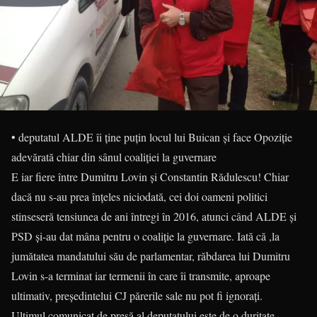
• deputatul ALDE îi ține puțin locul lui Buican și face Opoziție
adevărată chiar din sânul coaliției la guvernare
E iar fiere între Dumitru Lovin și Constantin Rădulescu! Chiar
dacă nu s-au prea înțeles niciodată, cei doi oameni politici
stinseseră tensiunea de ani întregi în 2016, atunci când ALDE și
PSD și-au dat mâna pentru o coaliție la guvernare. Iată că ,la
jumătatea mandatului său de parlamentar, răbdarea lui Dumitru
Lovin s-a terminat iar termenii în care îi transmite, aproape
ultimativ, președintelui CJ părerile sale nu pot fi ignorați.
Ultimul comunicat de presă al deputatului este de o duritate