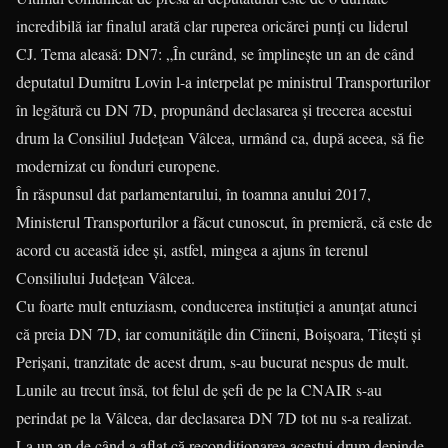
incredibilă iar finalul arată clar ruperea oricărei punți cu liderul
CJ. Tema aleasă: DN7: „În curând, se împlineşte un an de când
deputatul Dumitru Lovin l-a interpelat pe ministrul Transporturilor
în legătură cu DN 7D, propunând declasarea şi trecerea acestui
drum la Consiliul Judeţean Vâlcea, urmând ca, după aceea, să fie
modernizat cu fonduri europene.
În răspunsul dat parlamentarului, în toamna anului 2017,
Ministerul Transporturilor a făcut cunoscut, în premieră, că este de
acord cu această idee şi, astfel, mingea a ajuns în terenul
Consiliului Judeţean Vâlcea.
Cu foarte mult entuziasm, conducerea instituţiei a anunţat atunci
că preia DN 7D, iar comunităţile din Cîineni, Boişoara, Titeşti şi
Perişani, tranzitate de acest drum, s-au bucurat nespus de mult.
Lunile au trecut însă, tot felul de şefi de pe la CNAIR s-au
perindat pe la Vâlcea, dar declasarea DN 7D tot nu s-a realizat.
La un an de când a aflat că recondiţionarea acestui drum depinde