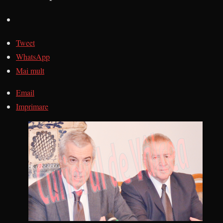
Tweet
WhatsApp
Mai mult
Email
Imprimare