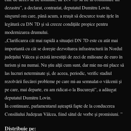
dezastru”, a declarat, contrariat, deputatul Dumitru Lovin,
singurul om care, până acum, a reuşit să descurce toate iţele în
legătură cu DN 7D şi să creeze condiţiile propice pentru
modernizarea drumului.
„Clarificarea cât mai rapidă a situaţiei DN 7D este cu atât mai
importantă cu cât se doreşte dezvoltarea infrastructurii în Nordul
judeţului Vâlcea şi există investiţii de zeci de milioane de euro în
turism şi nu numai. Nu ştiu alţii cum sunt, dar mie nu-mi place să
las lucruri neterminate şi, de aceea, periodic, verific stadiul
rezolvării fiecărei probleme pe care mi-au semnalat-o vâlcenii şi
pe care, mai departe, eu am ridicat-o la Bucureşti”, a adăugat
deputatul Dumitru Lovin.
În continuare, parlamentarul aşteaptă fapte de la conducerea
Consiliului Judeţean Vâlcea, fiind sătul de vorbe şi promisiuni. ”
Distribuie pe: