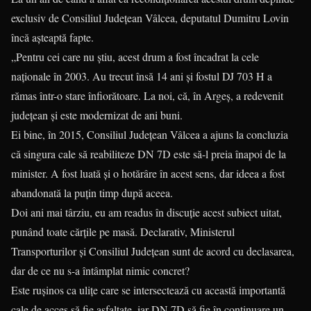
exclusiv de Consiliul Judeţean Vâlcea, deputatul Dumitru Lovin
încă aşteaptă fapte.
„Pentru cei care nu ştiu, acest drum a fost încadrat la cele
naţionale în 2003. Au trecut însă 14 ani şi fostul DJ 703 H a
rămas într-o stare înfiorătoare. La noi, că, în Argeş, a redevenit
judeţean şi este modernizat de ani buni.
Ei bine, în 2015, Consiliul Judeţean Vâlcea a ajuns la concluzia
că singura cale să reabiliteze DN 7D este să-l preia înapoi de la
minister. A fost luată şi o hotărâre în acest sens, dar ideea a fost
abandonată la puţin timp după aceea.
Doi ani mai târziu, eu am readus în discuţie acest subiect uitat,
punând toate cărţile pe masă. Declarativ, Ministerul
Transporturilor şi Consiliul Judeţean sunt de acord cu declasarea,
dar de ce nu s-a întâmplat nimic concret?
Este ruşinos ca uliţe care se intersectează cu această importantă
cale de acces să fie asfaltate, iar DN 7D să fie în continuare un